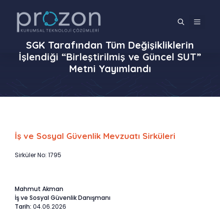
İçeriğe
atla
MENÜ
SGK Tarafından Tüm Değişikliklerin
İşlendiği “Birleştirilmiş ve Güncel SUT”
Metni Yayımlandı
İş ve Sosyal Güvenlik Mevzuatı Sirküleri
Sirküler No: 1795
Mahmut Akman
İş ve Sosyal Güvenlik Danışmanı
Tarih:
04.06.2026