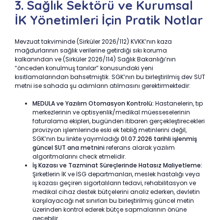
3. Sağlık Sektörü ve Kurumsal
İK Yönetimleri İçin Pratik Notlar
Mevzuat takviminde (Sirküler 2026/112) KVKK’nın kaza
mağdurlarının sağlık verilerine getirdiği sıkı koruma
kalkanından ve (Sirküler 2026/114) Sağlık Bakanlığı’nın
“önceden konulmuş tanılar” konusundaki yeni
kısıtlamalarından bahsetmiştik. SGK’nın bu birleştirilmiş dev SUT
metni ise sahada şu adımların atılmasını gerektirmektedir:
MEDULA ve Yazılım Otomasyon Kontrolü:
Hastanelerin, tıp
merkezlerinin ve optisyenlik/medikal müesseselerinin
faturalama ekipleri, bugünden itibaren gerçekleştirecekleri
provizyon işlemlerinde eski ek tebliğ metinlerini değil,
SGK’nın bu linkte yayımladığı
01.07.2026 tarihli işlenmiş
güncel SUT ana metnini
referans alarak yazılım
algoritmalarını check etmelidir.
İş Kazası ve Tazminat Süreçlerinde Hatasız Maliyetleme:
Şirketlerin İK ve İSG departmanları, meslek hastalığı veya
iş kazası geçiren sigortalıların tedavi, rehabilitasyon ve
medikal cihaz destek bütçelerini analiz ederken, devletin
karşılayacağı net sınırları bu birleştirilmiş güncel metin
üzerinden kontrol ederek bütçe sapmalarının önüne
geçebilir.