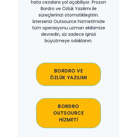
hata cezalara yol açabiliyor. Prozon
Bordro ve Özlük Yazılımı ile
süreçlerinizi otomatikleştirin.
İsterseniz Outsource hizmetimizle
tüm operasyonu uzman ekibimize
devredin, siz sadece işinizi
büyütmeye odaklanın.
BORDRO VE
ÖZLÜK YAZILIMI
BORDRO
OUTSOURCE
HİZMETİ