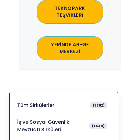
TEKNOPARK
TEŞVİKLERİ
YERİNDE AR-GE
MERKEZİ
Tüm Sirkülerler
(3362)
İş ve Sosyal Güvenlik
(1.648)
Mevzuatı Sirküleri