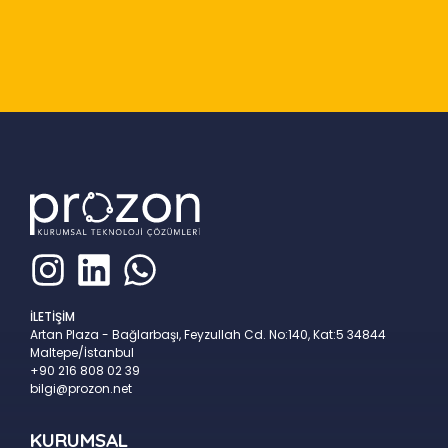
Slide 2 of 9
İLETİŞİM
Artan Plaza - Bağlarbaşı, Feyzullah Cd. No:140, Kat:5 34844
Maltepe/İstanbul
+90 216 808 02 39
bilgi@prozon.net
KURUMSAL