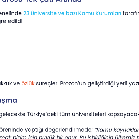
genelinde
23 Üniversite ve bazı Kamu Kurumları
tarafı
e edildi.
akkuk ve
özlük
süreçleri Prozon’un geliştirdiği yerli y
laşma
gelecekte Türkiye’deki tüm üniversiteleri kapsayacak 
töreninde yaptığı değerlendirmede;
“Kamu kaynakların
 olmak bizim için büyük bir onur. Bu işbirliğinin ülkem