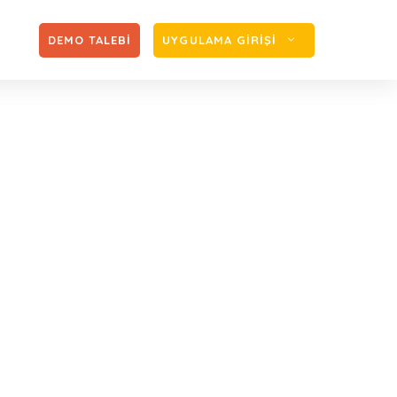
Zİ
DEMO TALEBİ
UYGULAMA GİRİŞİ
de Dev İmza: ÜBYS
zon’a Emanet
rsonel Bordro Yönetimi Prozon’a Emanet