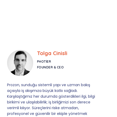
Mehmet Yiğit
VOLTIFY
FOUNDER & CEO
Prozon ile Teknopark süreçlerimiz artık çok daha
sistemli ve güvenli. Mevzuat hakimiyetleri ve her
an ulaşılabilir olmaları bize büyük konfor sağlıyor.
Deneyimli bir iş ortağı arayanlara kesinlikle öneririz.