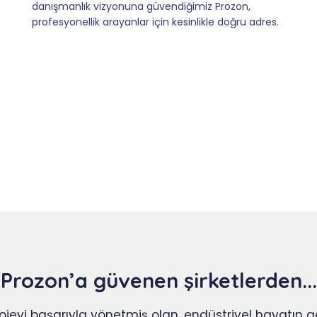
isteyen tüm işletmelere tavsiyemizdir.
Prozon’a güvenen şirketlerden...
projeyi başarıyla yönetmiş olan, endüstriyel hayatın ge