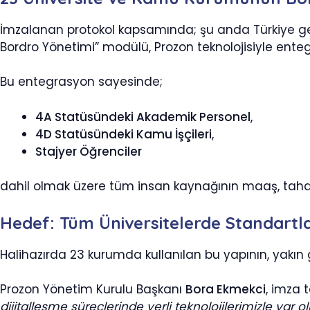
İmzalanan protokol kapsamında; şu anda Türkiye 
Bordro Yönetimi” modülü, Prozon teknolojisiyle entegr
Bu entegrasyon sayesinde;
4A Statüsündeki Akademik Personel
,
4D Statüsündeki Kamu İşçileri
,
Stajyer Öğrenciler
dahil olmak üzere tüm insan kaynağının maaş, tah
Hedef: Tüm Üniversitelerde Standart
Halihazırda 23 kurumda kullanılan bu yapının, yakın 
Prozon Yönetim Kurulu Başkanı
Bora Ekmekci
, imza 
dijitalleşme süreçlerinde yerli teknolojilerimizle var