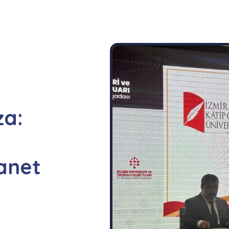
a:
anet