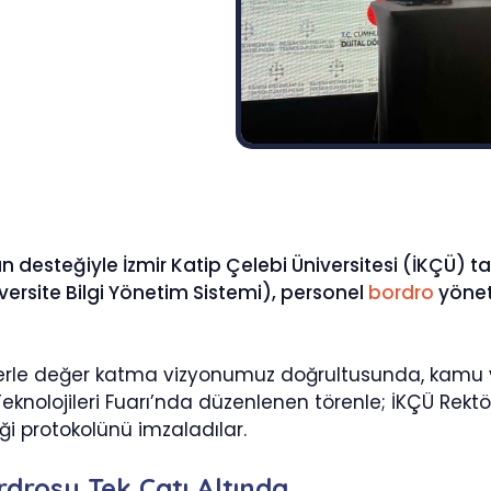
n desteğiyle İzmir Katip Çelebi Üniversitesi (İKÇÜ) ta
iversite Bilgi Yönetim Sistemi), personel
bordro
yönet
jelerle değer katma vizyonumuz doğrultusunda, kamu ve 
Teknolojileri Fuarı’nda düzenlenen törenle; İKÇÜ Rekt
rliği protokolünü imzaladılar.
drosu Tek Çatı Altında