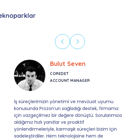
eknoparklar
Tolga Cinisli
PHOTIER
FOUNDER & CEO
Prozon, sunduğu sistemli yapı ve uzman bakış
açısıyla iş akışımıza büyük katkı sağladı.
Karşılaştığımız her durumda gösterdikleri ilgi, bilgi
birikimi ve ulaşılabilirlik; iş birliğimizi son derece
verimli kılıyor. Süreçlerini riske atmadan,
profesyonel ve güvenilir bir ekiple yönetmek