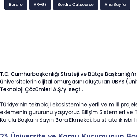
Bordro
AR-GE
Bordro Outsource
Ana Sayfa
T.C. Cumhurbaşkanlığı Strateji ve Bütçe Başkanlığı’nı
üniversitelerin dijital omurgasını oluşturan ÜBYS (Ün
Teknoloji Çözümleri A.Ş.’yi seçti.
Türkiye’nin teknoloji ekosistemine yerli ve milli pro
eklemenin gururunu yaşıyoruz. Bilişim Sistemleri ve 
Kurulu Başkanı Sayın
Bora Ekmekci
, bu stratejik işbi
23 Üniversite ve Kamu Kurumunun Bor