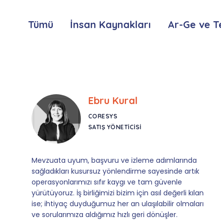
Tümü
İnsan Kaynakları
Ar-Ge ve T
Bulut Seven
COREDET
ACCOUNT MANAGER
İş süreçlerimizin yönetimi ve mevzuat uyumu
konusunda Prozon’un sağladığı destek, firmamız
için vazgeçilmez bir değere dönüştü. Sorularımıza
aldığımız hızlı yanıtlar ve proaktif
yönlendirmeleriyle, karmaşık süreçleri bizim için
sadeleştirdiler. Hem teknolojisine hem de