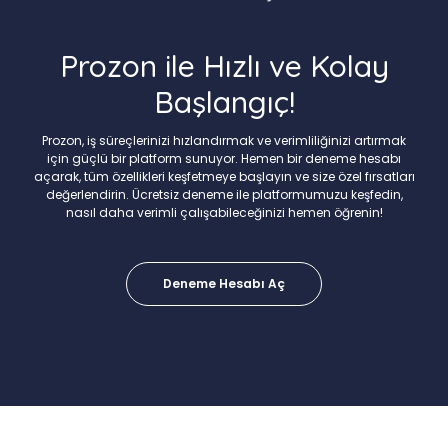
Prozon ile Hızlı ve Kolay
Başlangıç!
Prozon, iş süreçlerinizi hızlandırmak ve verimliliğinizi artırmak
için güçlü bir platform sunuyor. Hemen bir deneme hesabı
açarak, tüm özellikleri keşfetmeye başlayın ve size özel fırsatları
değerlendirin. Ücretsiz deneme ile platformumuzu keşfedin,
nasıl daha verimli çalışabileceğinizi hemen öğrenin!
Deneme Hesabı Aç