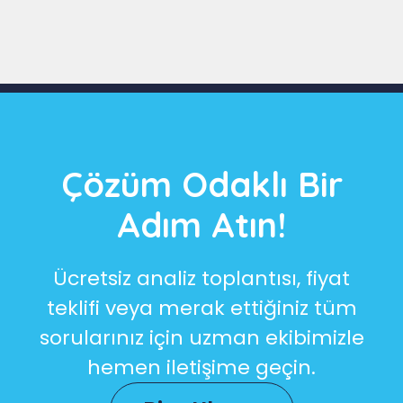
Çözüm Odaklı Bir
Adım Atın!
Ücretsiz analiz toplantısı, fiyat
teklifi veya merak ettiğiniz tüm
sorularınız için uzman ekibimizle
hemen iletişime geçin.