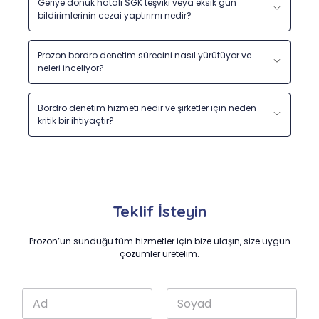
Geriye dönük hatalı SGK teşviki veya eksik gün
bildirimlerinin cezai yaptırımı nedir?
Prozon bordro denetim sürecini nasıl yürütüyor ve
neleri inceliyor?
Bordro denetim hizmeti nedir ve şirketler için neden
kritik bir ihtiyaçtır?
Teklif İsteyin
Prozon’un sunduğu tüm hizmetler için bize ulaşın, size uygun
çözümler üretelim.
*
A
k
d
u