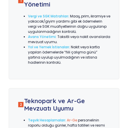
Yönetimi
Vergi ve SGK Matrahları:
Maaş, prim, ikramiye ve
yakacak/giyim yardımı gibi ek ödemelerin
vergi ve SGK muafiyetlerinin doğru uygulanıp
uygulanmadığının kontrolü.
Avans Yönetimi:
Taksitli veya nakit avanslarda
mevzuat uyumu.
Yol ve Yemek İstisnaları:
Nakit veya kartla
yapılan ödemelerde “fiili çalışma günü”
şartına uyulup uyulmadığının ve istisna
hadlerinin kontrolü.
Teknopark ve Ar-Ge
Mevzuatı Uyumu
Teşvik Hesaplamaları:
Ar-Ge
personelinin
raporlu olduğu günler, hafta tatilleri ve resmi