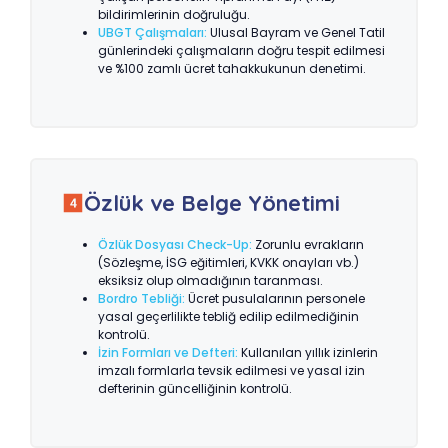
bildirimlerinin doğruluğu.
UBGT Çalışmaları:
Ulusal Bayram ve Genel Tatil
günlerindeki çalışmaların doğru tespit edilmesi
ve %100 zamlı ücret tahakkukunun denetimi.
Özlük ve Belge Yönetimi
Özlük Dosyası Check-Up:
Zorunlu evrakların
(Sözleşme, İSG eğitimleri, KVKK onayları vb.)
eksiksiz olup olmadığının taranması.
Bordro Tebliği:
Ücret pusulalarının personele
yasal geçerlilikte tebliğ edilip edilmediğinin
kontrolü.
İzin Formları ve Defteri:
Kullanılan yıllık izinlerin
imzalı formlarla tevsik edilmesi ve yasal izin
defterinin güncelliğinin kontrolü.