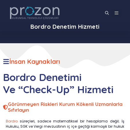
İçeriğe
atla
MENÜ
Bordro Denetim Hizmeti
İnsan Kaynakları
Bordro Denetimi
Ve “Check-Up” Hizmeti
Görünmeyen Riskleri Kurum Kökenli Uzmanlarla
Sıfırlayın
Bordro
süreçleri, sadece matematiksel bir hesaplama değil; İş
Hukuku, SGK ve Vergi mevzuatının iç içe geçtiği karmaşık bir hukuk