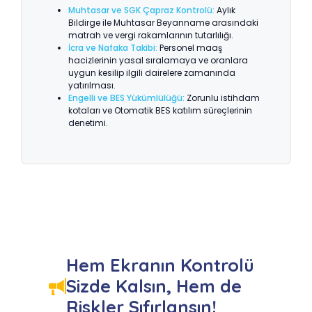
Muhtasar ve SGK Çapraz Kontrolü:
Aylık
Bildirge ile Muhtasar Beyanname arasındaki
matrah ve vergi rakamlarının tutarlılığı.
İcra ve Nafaka Takibi:
Personel maaş
hacizlerinin yasal sıralamaya ve oranlara
uygun kesilip ilgili dairelere zamanında
yatırılması.
Engelli ve BES Yükümlülüğü:
Zorunlu istihdam
kotaları ve Otomatik BES katılım süreçlerinin
denetimi.
Hem Ekranın Kontrolü
Sizde Kalsın, Hem de
Riskler Sıfırlansın!