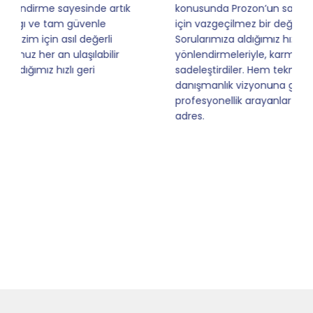
konusunda Prozon’un sağladığı destek, firmamız
için vazgeçilmez bir değere dönüştü.
Sorularımıza aldığımız hızlı yanıtlar ve proaktif
yönlendirmeleriyle, karmaşık süreçleri bizim için
sadeleştirdiler. Hem teknolojisine hem de
danışmanlık vizyonuna güvendiğimiz Prozon,
profesyonellik arayanlar için kesinlikle doğru
adres.
Slide 5 of 9