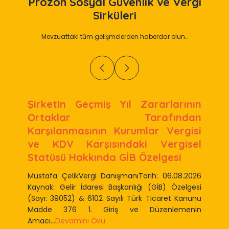
Prozon
Sosyal Güvenlik ve Vergi
Sirküleri
Mevzuattaki tüm gelişmelerden haberdar olun…
Yıl Zararlarının
90 Seri No.lu Emlak V
Tarafından
Genel Tebliği Yayımlan
Kurumlar Vergisi
Emlak Vergisine
ndaki Vergisel
Metrekare Normal İn
 GİB Özelgesi
Bedelleri Açıklandı
ışmanıTarih: 06.08.2026
Mustafa ÇelikVergi Danışmanı
aşkanlığı (GİB) Özelgesi
Kaynak: 06.08.2026 Tarihli ve 
yılı Türk Ticaret Kanunu
Gazete (Emlak Vergisi Kanunu
ş ve Düzenlemenin
Seri No: 90) 1. Giriş ve Düzenl
Oku