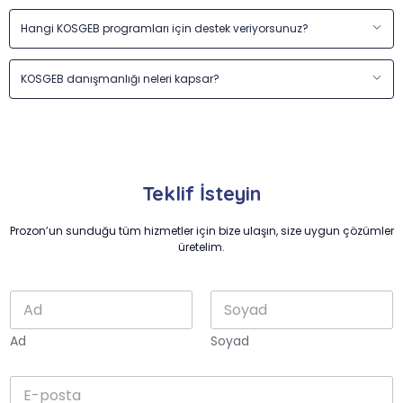
Hangi KOSGEB programları için destek veriyorsunuz?
KOSGEB danışmanlığı neleri kapsar?
Teklif İsteyin
Prozon’un sunduğu tüm hizmetler için bize ulaşın, size uygun çözümler
üretelim.
A
d
ı
Ad
Soyad
S
o
k
y
E
u
a
-