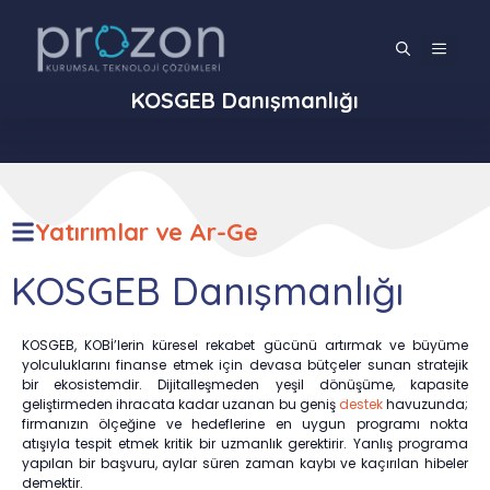
İçeriğe
atla
MENÜ
KOSGEB Danışmanlığı
Yatırımlar ve Ar-Ge
KOSGEB Danışmanlığı
KOSGEB, KOBİ’lerin küresel rekabet gücünü artırmak ve büyüme
yolculuklarını finanse etmek için devasa bütçeler sunan stratejik
bir ekosistemdir. Dijitalleşmeden yeşil dönüşüme, kapasite
geliştirmeden ihracata kadar uzanan bu geniş
destek
havuzunda;
firmanızın ölçeğine ve hedeflerine en uygun programı nokta
atışıyla tespit etmek kritik bir uzmanlık gerektirir. Yanlış programa
yapılan bir başvuru, aylar süren zaman kaybı ve kaçırılan hibeler
demektir.