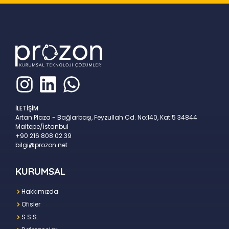
İLETİŞİM
Artan Plaza - Bağlarbaşı, Feyzullah Cd. No:140, Kat:5 34844
Maltepe/İstanbul
+90 216 808 02 39
bilgi@prozon.net
KURUMSAL
Hakkımızda
Ofisler
S.S.S.