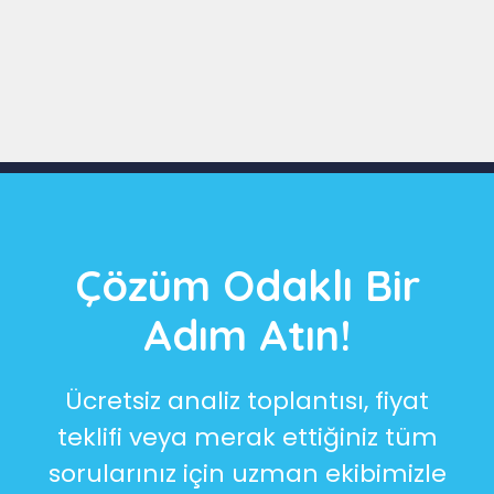
Slide 3 of 9
Çözüm Odaklı Bir
Adım Atın!
Ücretsiz analiz toplantısı, fiyat
teklifi veya merak ettiğiniz tüm
sorularınız için uzman ekibimizle