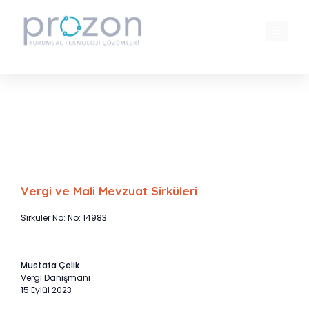
İçeriğe
atla
MENÜ
Merkez Bankası, kur korumalı mevduat
hesaplarında karşılık oranlarını %25 e
yükseltti
Vergi ve Mali Mevzuat Sirküleri
Sirküler No: No: 14983
Mustafa Çelik
Vergi Danışmanı
15 Eylül 2023