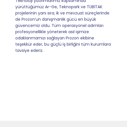
Mevzuata uyum, başvuru ve izleme adımlarında
sağladıkları kusursuz yönlendirme sayesinde artık
operasyonlarımızı sıfır kaygı ve tam güvenle
yürütüyoruz. İş birliğimizi bizim için asıl değerli
kılan ise; ihtiyaç duyduğumuz her an ulaşılabilir
olmaları ve sorularımıza aldığımız hızlı geri
dönüşler.
Slide 4 of 9