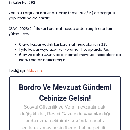
Sirküler No: 792
Zorunlu karşılıklar hakkında tebliğ (sayı: 2013/15)’de değişiklik
yapılmasına dair tebliğ
(SAYI: 2023/24) ile kur korumalı hesaplarda karşılık oranları
yükseltilerek;
6 aya kadar vadeli kur korumalı hesaplar için %25
1 yıla kadar veya üzeri kur korumalı hesaplarda %5,
6 ay ve daha uzun vadeli normal mevduat hesaplarında
ise %0 olarak belirlenmiştir.
Tebliğ için
tıklayınız.
Bordro Ve Mevzuat Gündemi
Cebinize Gelsin!
Sosyal Güvenlik ve Vergi mevzuatındaki
değişiklikler, Resmi Gazete’de yayımlandığı
anda uzman ekibimiz tarafından analiz
edilerek anlaşılır sirkülerler haline getirilir.