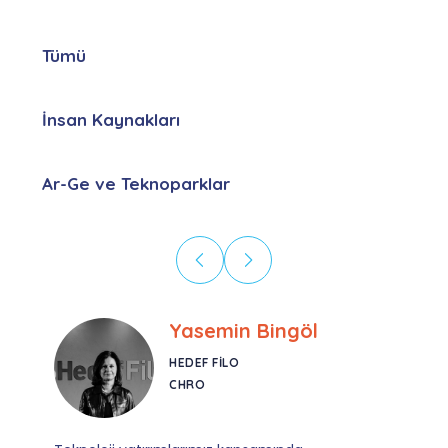
Tümü
İnsan Kaynakları
Ar-Ge ve Teknoparklar
Ebru Kural
CORESYS
SATIŞ YÖNETICISI