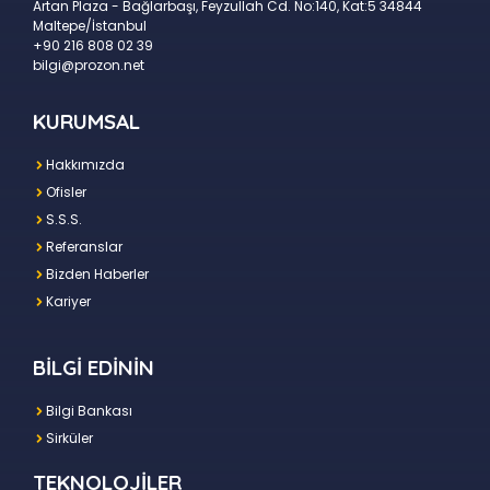
Artan Plaza - Bağlarbaşı, Feyzullah Cd. No:140, Kat:5 34844
Maltepe/İstanbul
+90 216 808 02 39
bilgi@prozon.net
KURUMSAL
Hakkımızda
Ofisler
S.S.S.
Referanslar
Bizden Haberler
Kariyer
BİLGİ EDİNİN
Bilgi Bankası
Sirküler
TEKNOLOJİLER