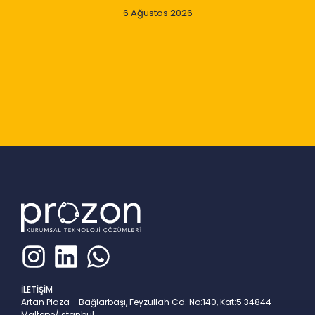
6 Ağustos 2026
Slide 2 of 9
İLETİŞİM
Artan Plaza - Bağlarbaşı, Feyzullah Cd. No:140, Kat:5 34844
Maltepe/İstanbul