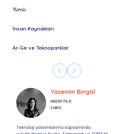
Tümü
İnsan Kaynakları
Ar-Ge ve Teknoparklar
Ebru Kural
CORESYS
SATIŞ YÖNETICISI
Mevzuata uyum, başvuru ve izleme adımlarında