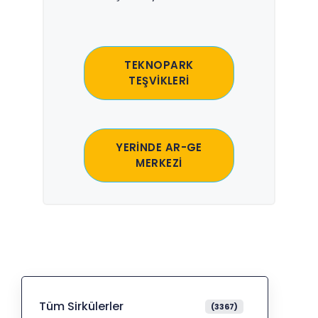
TEKNOPARK
TEŞVİKLERİ
YERİNDE AR-GE
MERKEZİ
Tüm Sirkülerler
(3367)