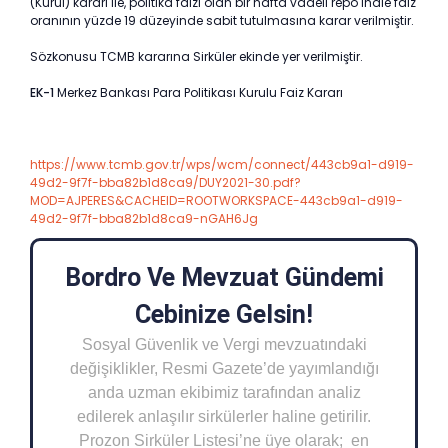
(Kurul) kararı ile, politika faizi olan bir hafta vadeli repo ihale faiz
oranının yüzde 19 düzeyinde sabit tutulmasına karar verilmiştir.
Sözkonusu TCMB kararına Sirküler ekinde yer verilmiştir.
EK-1
Merkez Bankası Para Politikası Kurulu Faiz Kararı
https://www.tcmb.gov.tr/wps/wcm/connect/443cb9a1-d919-
49d2-9f7f-bba82b1d8ca9/DUY2021-30.pdf?
MOD=AJPERES&CACHEID=ROOTWORKSPACE-443cb9a1-d919-
49d2-9f7f-bba82b1d8ca9-nGAH6Jg
Bordro Ve Mevzuat Gündemi
Cebinize Gelsin!
Sosyal Güvenlik ve Vergi mevzuatındaki
değişiklikler, Resmi Gazete’de yayımlandığı
anda uzman ekibimiz tarafından analiz
edilerek anlaşılır sirkülerler haline getirilir.
Prozon Sirküler Listesi’ne üye olarak; en