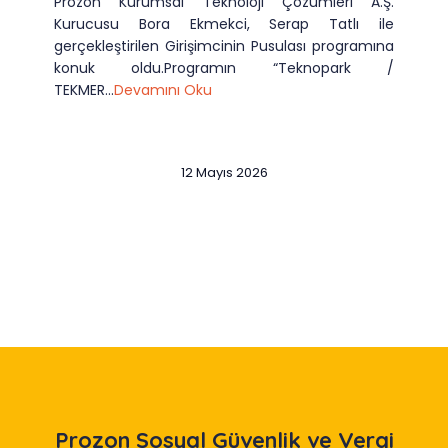
Prozon Kurumsal Teknoloji Çözümleri A.Ş.
Kurucusu Bora Ekmekci, Serap Tatlı ile
gerçekleştirilen Girişimcinin Pusulası programına
konuk oldu.Programın “Teknopark /
TEKMER...
Devamını Oku
12 Mayıs 2026
Slide 2 of 12
Prozon
Sosyal Güvenlik ve Vergi