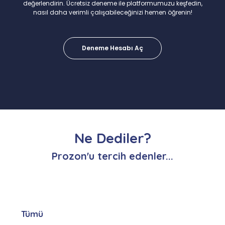
değerlendirin. Ücretsiz deneme ile platformumuzu keşfedin,
nasıl daha verimli çalışabileceğinizi hemen öğrenin!
Deneme Hesabı Aç
Ne Dediler?
Prozon'u tercih edenler...
Tümü