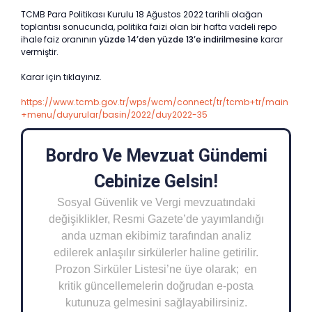
TCMB Para Politikası Kurulu 18 Ağustos 2022 tarihli olağan
toplantısı sonucunda, politika faizi olan bir hafta vadeli repo
ihale faiz oranının
yüzde 14’den yüzde 13’e indirilmesine
karar
vermiştir.
Karar için tıklayınız.
https://www.tcmb.gov.tr/wps/wcm/connect/tr/tcmb+tr/main
+menu/duyurular/basin/2022/duy2022-35
Bordro Ve Mevzuat Gündemi
Cebinize Gelsin!
Sosyal Güvenlik ve Vergi mevzuatındaki
değişiklikler, Resmi Gazete’de yayımlandığı
anda uzman ekibimiz tarafından analiz
edilerek anlaşılır sirkülerler haline getirilir.
Prozon Sirküler Listesi’ne üye olarak; en
kritik güncellemelerin doğrudan e-posta
kutunuza gelmesini sağlayabilirsiniz.