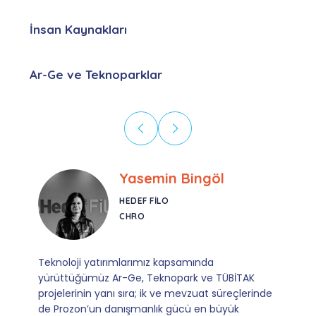
İnsan Kaynakları
Ar-Ge ve Teknoparklar
Ebru Kural
CORESYS
SATIŞ YÖNETICISI
Mevzuata uyum, başvuru ve izleme adımlarında
sağladıkları kusursuz yönlendirme sayesinde artık
operasyonlarımızı sıfır kaygı ve tam güvenle
yürütüyoruz. İş birliğimizi bizim için asıl değerli