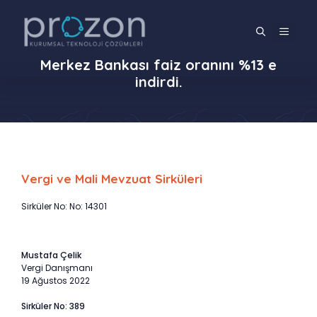
İçeriğe
atla
MENÜ
Merkez Bankası faiz oranını %13 e
indirdi.
Vergi ve Mali Mevzuat Sirküleri
Sirküler No: No: 14301
Mustafa Çelik
Vergi Danışmanı
19 Ağustos 2022
Sirküler No: 389