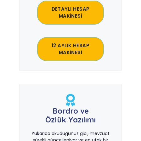
DETAYLI HESAP
MAKİNESİ
12 AYLIK HESAP
MAKİNESİ
Bordro ve
Özlük Yazılımı
Yukarıda okuduğunuz gibi, mevzuat
sürekli güncelleniyor ve en ufak bir