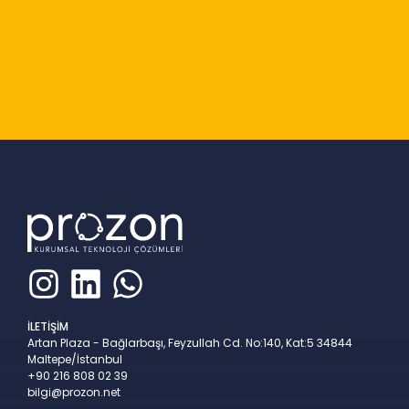
Slide 2 of 9
İLETİŞİM
Artan Plaza - Bağlarbaşı, Feyzullah Cd. No:140, Kat:5 34844
Maltepe/İstanbul
+90 216 808 02 39
bilgi@prozon.net