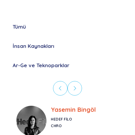
Tümü
İnsan Kaynakları
Ar-Ge ve Teknoparklar
in Bingöl
Ebru Kural
O
CORESYS
SATIŞ YÖNETICIS