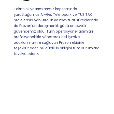
kapsamında
Mevzuata uyum, başvuru ve izl
nopark ve TÜBİTAK
sağladıkları kusursuz yönlendirm
 ve mevzuat süreçlerinde
operasyonlarımızı sıfır kaygı ve
k gücü en büyük
yürütüyoruz. İş birliğimizi bizim iç
erasyonel adımları
kılan ise; ihtiyaç duyduğumuz her
 asıl işimize
olmaları ve sorularımıza aldığımız
Prozon ekibine
dönüşler.
 birliğini tüm kurumlara
Slide 4 of 9