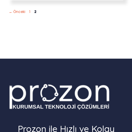
Sayfa
Sayfa
←
Önceki
1
2
Prozon ile Hızlı ve Kolay