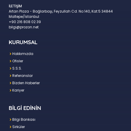
İLETİŞİM
Artan Plaza - Bağlarbaşı, Feyzullah Cd. No:140, Kat:5 34844
Maltepe/İstanbul
+90 216 808 02 39
bilgi@prozon.net
KURUMSAL
Hakkımızda
Ofisler
S.S.S.
Referanslar
Bizden Haberler
Kariyer
BİLGİ EDİNİN
Bilgi Bankası
Sirküler