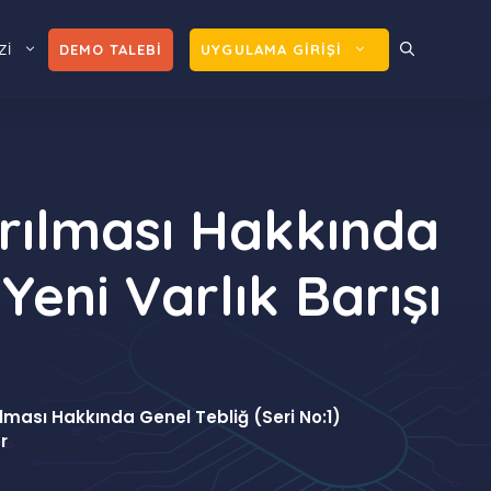
Zİ
DEMO TALEBİ
UYGULAMA GİRİŞİ
ırılması Hakkında
Yeni Varlık Barışı
lması Hakkında Genel Tebliğ (Seri No:1)
r