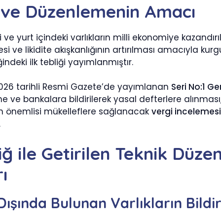
iş ve Düzenlemenin Amacı
i ve yurt içindeki varlıkların milli ekonomiye kazandır
si ve likidite akışkanlığının artırılması amacıyla ku
ğindeki ilk tebliği yayımlanmıştır.
26 tarihli Resmi Gazete’de yayımlanan
Seri No:1 Ge
ne ve bankalara bildirilerek yasal defterlere alınması
en önemlisi mükelleflere sağlanacak
vergi incelemes
.
liğ ile Getirilen Teknik Düz
ı
Dışında Bulunan Varlıkların Bildi