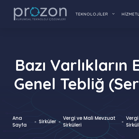
İçeriğe
atla
TEKNOLOJİLER
HİZMET
Bazı Varlıkların
Genel Tebliğ (Ser
Ana
Vergi ve Mali Mevzuat
Vergi
Sirküler
»
»
»
Sayfa
Sirküleri
Sirkül