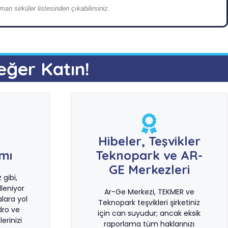
an sirküler listesinden çıkabilirsiniz.
eğer Katın!
e
Hibeler, Teşvikler
ımı
Teknopark ve AR-
GE Merkezleri
gibi,
leniyor
Ar-Ge Merkezi, TEKMER ve
lara yol
Teknopark teşvikleri şirketiniz
dro ve
için can suyudur; ancak eksik
erinizi
raporlama tüm haklarınızı