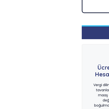
Ücr
Hesa
Vergi dil
tavanla
maaş d
değ
boğulma