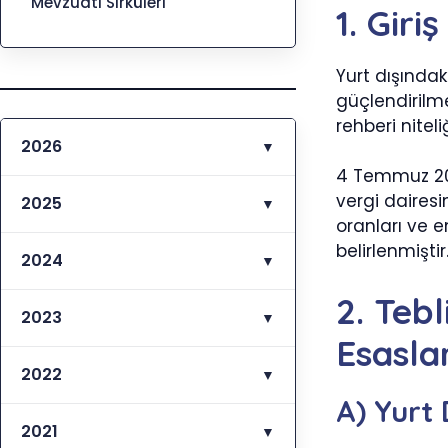
Mevzuatı Sirküleri
1. Gir
Yurt dışındak
güçlendirilme
rehberi niteli
2026
▼
4 Temmuz 20
vergi dairesi
2025
▼
oranları ve 
belirlenmiştir
2024
▼
2. Teb
2023
▼
Esaslar
2022
▼
A) Yurt 
2021
▼