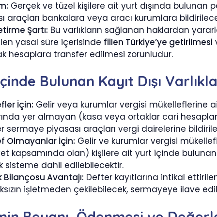
m:
Gerçek ve tüzel kişilere ait yurt dışında bulunan 
ı araçları bankalara veya aracı kurumlara bildirilecek
etirme Şartı:
Bu varlıkların sağlanan haklardan yararla
len yasal süre içerisinde
fiilen Türkiye’ye getirilmesi
k hesaplara transfer edilmesi zorunludur.
İçinde Bulunan Kayıt Dışı Varlıkl
fler İçin:
Gelir veya kurumlar vergisi mükelleflerine 
arında yer almayan (kasa veya ortaklar cari hesaplar
r sermaye piyasası araçları vergi dairelerine bildirile
f Olmayanlar İçin:
Gelir ve kurumlar vergisi mükelle
et kapsamında olan) kişilere ait yurt içinde buluna
k sisteme dahil edilebilecektir.
k Bilançosu Avantajı:
Defter kayıtlarına intikal ettiri
sızın işletmeden çekilebilecek, sermayeye ilave edi
inin Beyanı, Ödenmesi ve Değerl