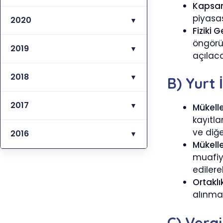
Kapsa
piyasas
2020
▼
Fiziki G
öngörü
2019
▼
açılaca
2018
▼
B) Yurt 
2017
▼
Mükelle
kayıtl
ve diğe
2016
▼
Mükelle
muafiy
edilere
Ortaklı
alınmak
C) Verg