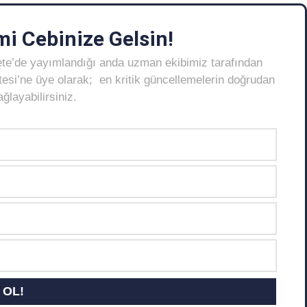
i Cebinize Gelsin!
ete’de yayımlandığı anda uzman ekibimiz tarafından
Listesi’ne üye olarak; en kritik güncellemelerin doğrudan
layabilirsiniz.