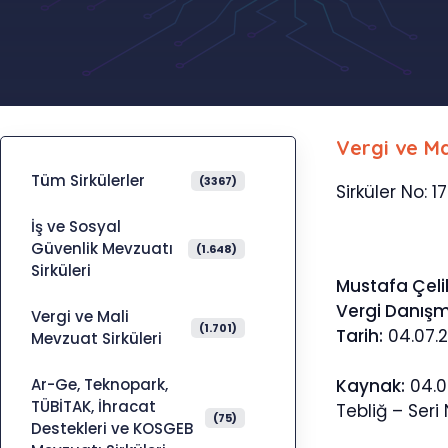
Vergi ve Ma
Tüm Sirkülerler
(3367)
Sirküler No: 1
İş ve Sosyal
Güvenlik Mevzuatı
(1.648)
Sirküleri
Mustafa Çeli
Vergi Danış
Vergi ve Mali
(1.701)
Tarih:
04.07.
Mevzuat Sirküleri
Ar-Ge, Teknopark,
Kaynak:
04.0
TÜBİTAK, İhracat
Tebliğ – Seri 
(75)
Destekleri ve KOSGEB