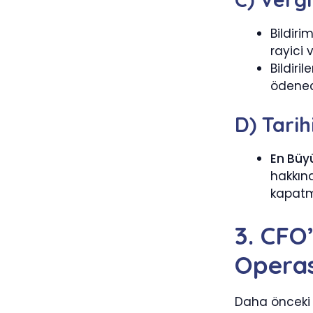
Bildiri
rayici 
Bildiri
ödenece
D) Tarih
En Büy
hakkı
kapatma
3. CFO’
Operas
Daha önceki 