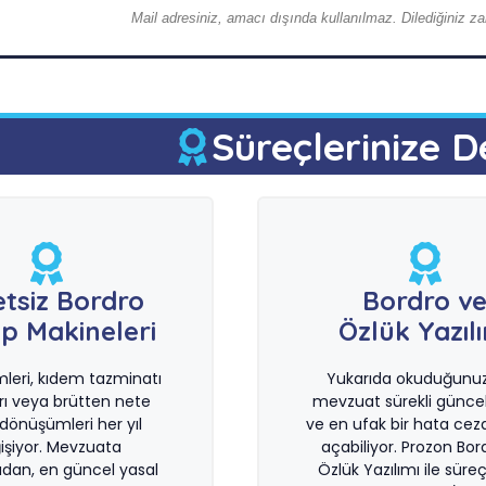
Mail adresiniz, amacı dışında kullanılmaz. Dilediğiniz zam
Süreçlerinize D
etsiz Bordro
Bordro v
p Makineleri
Özlük Yazıl
imleri, kıdem tazminatı
Yukarıda okuduğunuz 
rı veya brütten nete
mevzuat sürekli güncel
önüşümleri her yıl
ve en ufak bir hata ceza
işiyor. Mevzuata
açabiliyor. Prozon Bor
dan, en güncel yasal
Özlük Yazılımı ile süreçl