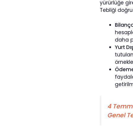
yürürlüğe gir
Tebliği doğru
Bilanço
hesapla
daha pr
Yurt D
tutulan
örnekle
Ödeme T
faydala
getiril
4 Temmuz
Genel Teb