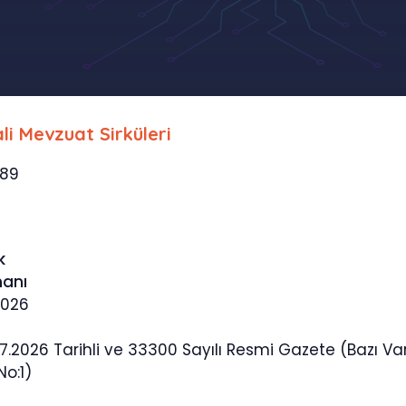
li Mevzuat Sirküleri
789
k
manı
2026
7.2026 Tarihli ve 33300 Sayılı Resmi Gazete (Bazı Va
No:1)