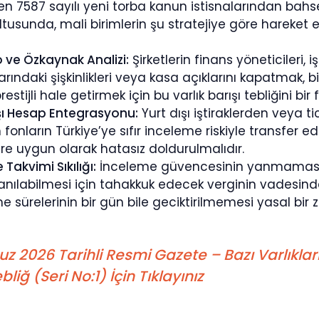
en 7587 sayılı yeni torba kanun istisnalarından bahse
ltusunda, mali birimlerin şu stratejiye göre hareket et
 ve Özkaynak Analizi:
Şirketlerin finans yöneticileri,
rındaki şişkinlikleri veya kasa açıklarını kapatmak
estijli hale getirmek için bu varlık barışı tebliğini bir 
ışı Hesap Entegrasyonu:
Yurt dışı iştiraklerden veya ti
 fonların Türkiye’ye sıfır inceleme riskiyle transfer ed
re uygun olarak hatasız doldurulmalıdır.
akvimi Sıkılığı:
İnceleme güvencesinin yanmaması v
nılabilmesi için tahakkuk edecek verginin vadesinde 
me sürelerinin bir gün bile geciktirilmemesi yasal bir z
 2026 Tarihli Resmi Gazete – Bazı Varlıkla
liğ (Seri No:1) İçin Tıklayınız