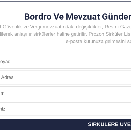
Bordro Ve Mevzuat Gündem
 Güvenlik ve Vergi mevzuatındaki değişiklikler, Resmi Gaz
ilerek anlaşılır sirkülerler haline getirilir. Prozon Sirküler 
e-posta kutunuza gelmesini sağ