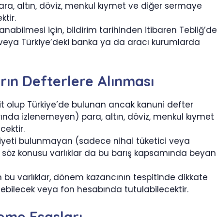
para, altın, döviz, menkul kıymet ve diğer sermaye
tir.
nabilmesi için, bildirim tarihinden itibaren Tebliğ’de
veya Türkiye’deki banka ya da aracı kurumlarda
arın Defterlere Alınması
ait olup Türkiye’de bulunan ancak kanuni defter
ında izlenemeyen) para, altın, döviz, menkul kıymet
cektir.
fiyeti bulunmayan (sadece nihai tüketici veya
n söz konusu varlıklar da bu barış kapsamında beyan
len bu varlıklar, dönem kazancının tespitinde dikkate
lebilecek veya fon hesabında tutulabilecektir.
eme Esasları