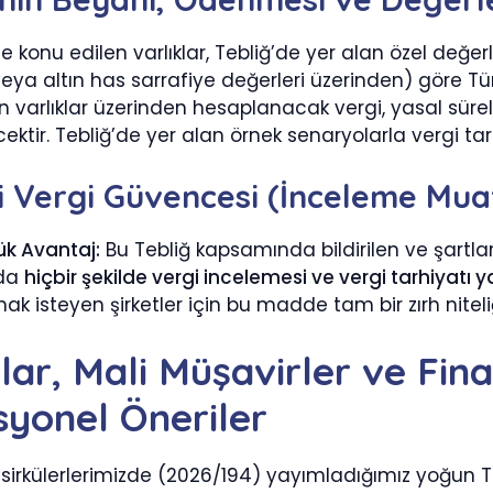
me konu edilen varlıklar, Tebliğ’de yer alan özel değer
veya altın has sarrafiye değerleri üzerinden) göre Türk
len varlıklar üzerinden hesaplanacak vergi, yasal sür
ktir. Tebliğ’de yer alan örnek senaryolarla vergi tarhi
i Vergi Güvencesi (İnceleme Muaf
ük Avantaj:
Bu Tebliğ kapsamında bildirilen ve şartları
nda
hiçbir şekilde vergi incelemesi ve vergi tarhiyatı
k isteyen şirketler için bu madde tam bir zırh niteli
lar, Mali Müşavirler ve Fina
yonel Öneriler
sirkülerlerimizde (2026/194) yayımladığımız yoğun