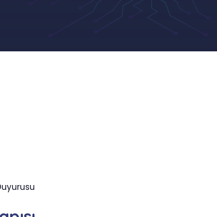
 Duyurusu
apısı