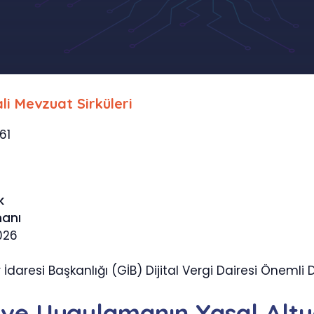
li Mevzuat Sirküleri
761
k
manı
026
 İdaresi Başkanlığı (GİB) Dijital Vergi Dairesi Önemli
iş ve Uygulamanın Yasal Alty