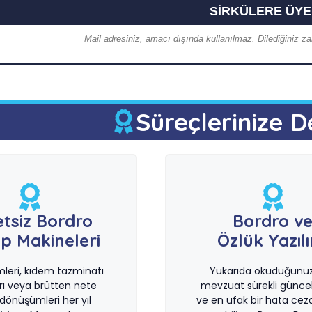
Mail adresiniz, amacı dışında kullanılmaz. Dilediğiniz zam
Süreçlerinize D
etsiz Bordro
Bordro v
p Makineleri
Özlük Yazıl
imleri, kıdem tazminatı
Yukarıda okuduğunuz 
rı veya brütten nete
mevzuat sürekli güncel
önüşümleri her yıl
ve en ufak bir hata ceza