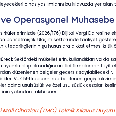
eyecekleri cihaz yazılımlarını bu kılavuzda yer alan
i ve Operasyonel Muhasebe 
irkülerlerimizde (2026/176) Dijital Vergi Dairesi’ne e
an bahsetmiştik. Ulaşım sektöründe faaliyet gösteren 
knik tedarikçilerinin şu hususlara dikkat etmesi kriti
üreci:
Sektördeki mükelleflerin, kullandıkları ya da sa
za uyumlu olup olmadığını üretici firmalardan teyit
rdan düzenlenen belgeler geçersiz sayılabilecektir.
iskler:
VUK 591 kapsamında belirlenen geçiş takvimin
ler adına usulsüzlük ve özel usulsüzlük cezaları ke
rinin yakından takibi önerilir.
i Mali Cihazları (TMC) Teknik Kılavuz Duyuru M