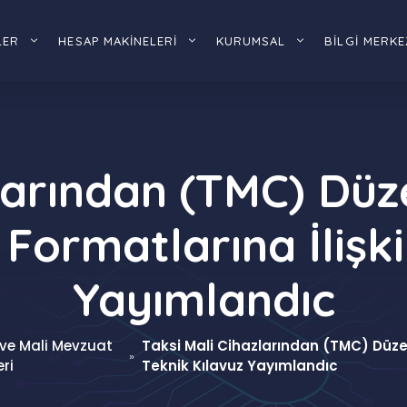
LER
HESAP MAKİNELERİ
KURUMSAL
BİLGİ MERKE
larından (TMC) Düz
Formatlarına İlişki
Yayımlandıc
 ve Mali Mevzuat
Taksi Mali Cihazlarından (TMC) Düzen
»
eri
Teknik Kılavuz Yayımlandıc