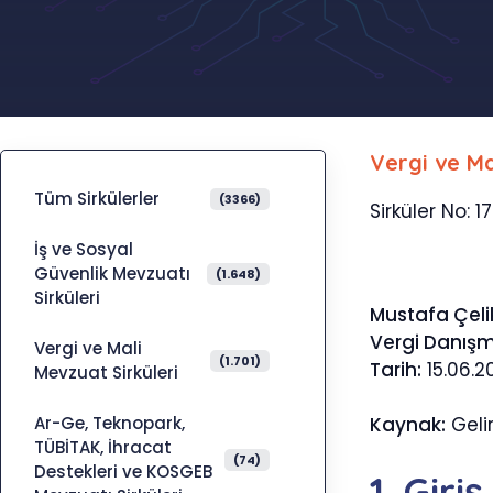
Vergi ve Ma
Tüm Sirkülerler
(3366)
Sirküler No: 1
İş ve Sosyal
Güvenlik Mevzuatı
(1.648)
Sirküleri
Mustafa Çeli
Vergi Danış
Vergi ve Mali
(1.701)
Tarih:
15.06.2
Mevzuat Sirküleri
Ar-Ge, Teknopark,
Kaynak:
Gelir
TÜBİTAK, İhracat
(74)
Destekleri ve KOSGEB
1. Gir