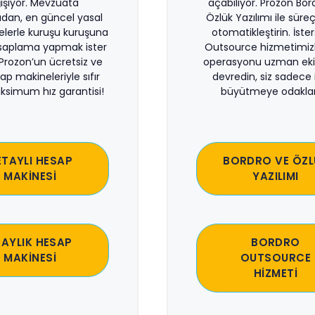
işiyor. Mevzuata
açabiliyor. Prozon Bor
dan, en güncel yasal
Özlük Yazılımı ile süreçl
lerle kuruşu kuruşuna
otomatikleştirin. İste
saplama yapmak ister
Outsource hizmetimiz
 Prozon’un ücretsiz ve
operasyonu uzman eki
sap makineleriyle sıfır
devredin, siz sadece i
ksimum hız garantisi!
büyütmeye odaklan
ETAYLI HESAP
BORDRO VE ÖZL
MAKİNESİ
YAZILIMI
 AYLIK HESAP
BORDRO
MAKİNESİ
OUTSOURCE
HİZMETİ