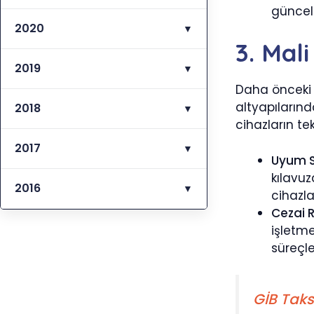
güncell
2020
▼
3. Mal
2019
▼
Daha önceki s
altyapılarınd
2018
▼
cihazların te
2017
▼
Uyum S
kılavu
2016
▼
cihazla
Cezai R
işletme
süreçle
GİB Taks