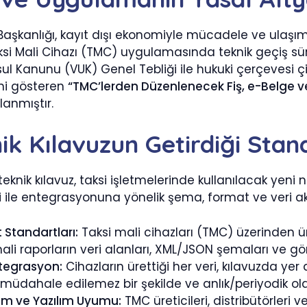
i Başkanlığı, kayıt dışı ekonomiyle mücadele ve ula
aksi Mali Cihazı (TMC) uygulamasında teknik geçiş sü
sul Kanunu (VUK) Genel Tebliği ile hukuki çerçevesi 
ni gösteren
“TMC’lerden Düzenlenecek Fiş, e-Belge ve
lanmıştır.
nik Kılavuzun Getirdiği Stan
knik kılavuz, taksi işletmelerinde kullanılacak yeni nes
 ile entegrasyonuna yönelik şema, format ve veri akt
 Standartları:
Taksi mali cihazları (TMC) üzerinden ür
li raporların veri alanları, XML/JSON şemaları ve gör
ntegrasyon:
Cihazların ürettiği her veri, kılavuzda y
 müdahale edilemez bir şekilde ve anlık/periyodik olar
m ve Yazılım Uyumu:
TMC üreticileri, distribütörleri v