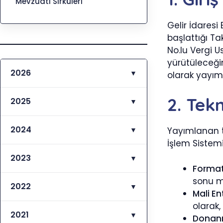
Mevzuatı Sirküleri
Gelir İdares
başlattığı T
No.lu Vergi U
yürütüleceği
2026
▼
olarak yayım
2. Tek
2025
▼
2024
▼
Yayımlanan te
İşlem Sistemi
2023
▼
Format
sonu ma
2022
▼
Mali E
olarak,
2021
▼
Donanı