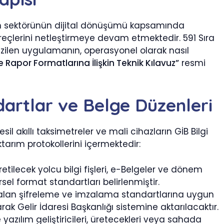
şım sektörünün dijital dönüşümü kapsamında
reçlerini netleştirmeye devam etmektedir. 591 Sıra
çizilen uygulamanın, operasyonel olarak nasıl
 Rapor Formatlarına İlişkin Teknik Kılavuz”
resmi
dartlar ve Belge Düzenleri
il akıllı taksimetreler ve mali cihazların GİB Bilgi
arım protokollerini içermektedir:
etilecek yolcu bilgi fişleri, e-Belgeler ve dönem
sel format standartları belirlenmiştir.
er alan şifreleme ve imzalama standartlarına uygun
ak Gelir İdaresi Başkanlığı sistemine aktarılacaktır.
e yazılım geliştiricileri, üretecekleri veya sahada