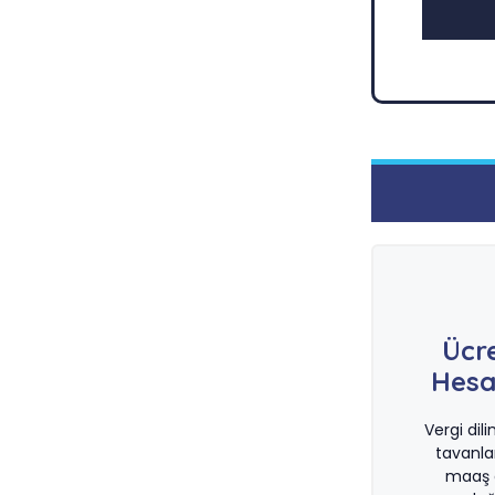
Ücr
Hesa
Vergi dil
tavanla
maaş d