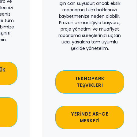
dro ve
için can suyudur; ancak eksik
erinizi
raporlama tüm haklarınızı
rseniz
kaybetmenize neden olabilir.
le tüm
Prozon uzmanlığıyla başvuru,
bimize
proje yönetimi ve muafiyet
şinizi
raporlama süreçlerinizi uçtan
ın.
uca, yasalara tam uyumlu
şekilde yönetelim.
ÜK
TEKNOPARK
TEŞVİKLERİ
YERİNDE AR-GE
MERKEZİ