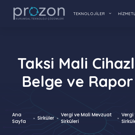
İçeriğe
atla
TEKNOLOJİLER
HİZMET
Taksi Mali Cihaz
Belge ve Rapor 
Ana
Vergi ve Mali Mevzuat
Vergi
Sirküler
»
»
»
Sayfa
Sirküleri
Sirkül