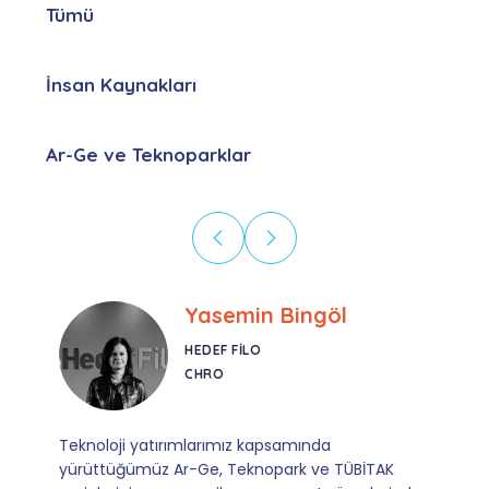
Tümü
İnsan Kaynakları
Ar-Ge ve Teknoparklar
Ebru Kural
CORESYS
SATIŞ YÖNETICISI
Mevzuata uyum, başvuru ve izleme adımlarında
sağladıkları kusursuz yönlendirme sayesinde artık