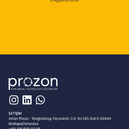
6 Ağustos 2026
Slide 2 of 9
İLETİŞİM
Artan Plaza - Bağlarbaşı, Feyzullah Cd. No:140, Kat:5 34844
Maltepe/İstanbul
+90 216 808 02 39