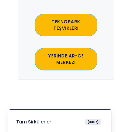
TEKNOPARK
TEŞVİKLERİ
YERİNDE AR-GE
MERKEZİ
Tüm Sirkülerler
(3367)