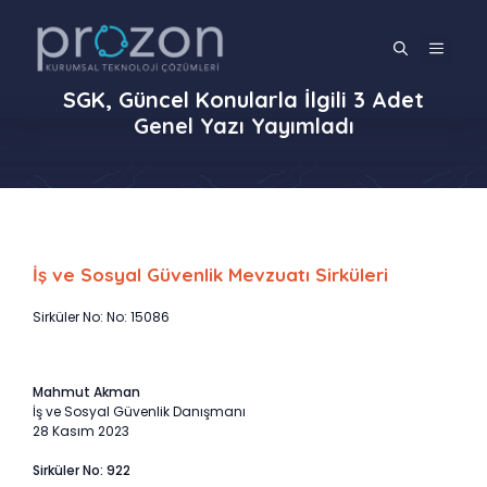
İçeriğe
atla
MENÜ
SGK, Güncel Konularla İlgili 3 Adet
Genel Yazı Yayımladı
İş ve Sosyal Güvenlik Mevzuatı Sirküleri
Sirküler No: No: 15086
Mahmut Akman
İş ve Sosyal Güvenlik Danışmanı
28 Kasım 2023
Sirküler No: 922