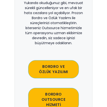
Yukarıda okuduğunuz gibi, mevzuat
sürekli güncelleniyor ve en ufak bir
hata cezalara yol açabiliyor. Prozon
Bordro ve Özlük Yazılımı ile
süreçlerinizi otomatikleştirin.
İsterseniz Outsource hizmetimizle
tüm operasyonu uzman ekibimize
devredin, siz sadece işinizi
büyütmeye odaklanın.
BORDRO VE
ÖZLÜK YAZILIMI
BORDRO
OUTSOURCE
HİZMETİ