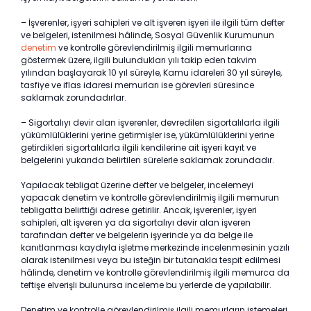
– İşverenler, işyeri sahipleri ve alt işveren işyeri ile ilgili tüm defter
ve belgeleri, istenilmesi hâlinde, Sosyal Güvenlik Kurumunun
denetim
ve kontrolle görevlendirilmiş ilgili memurlarına
göstermek üzere, ilgili bulundukları yılı takip eden takvim
yılından başlayarak 10 yıl süreyle, Kamu idareleri 30 yıl süreyle,
tasfiye ve iflas idaresi memurları ise görevleri süresince
saklamak zorundadırlar.
– Sigortalıyı devir alan işverenler, devredilen sigortalılarla ilgili
yükümlülüklerini yerine getirmişler ise, yükümlülüklerini yerine
getirdikleri sigortalılarla ilgili kendilerine ait işyeri kayıt ve
belgelerini yukarıda belirtilen sürelerle saklamak zorundadır.
Yapılacak tebligat üzerine defter ve belgeler, incelemeyi
yapacak denetim ve kontrolle görevlendirilmiş ilgili memurun
tebligatta belirttiği adrese getirilir. Ancak, işverenler, işyeri
sahipleri, alt işveren ya da sigortalıyı devir alan işveren
tarafından defter ve belgelerin işyerinde ya da belge ile
kanıtlanması kaydıyla işletme merkezinde incelenmesinin yazılı
olarak istenilmesi veya bu isteğin bir tutanakla tespit edilmesi
hâlinde, denetim ve kontrolle görevlendirilmiş ilgili memurca da
teftişe elverişli bulunursa inceleme bu yerlerde de yapılabilir.
Denetim ve kontrolle görevlendirilmiş ilgili memurların istemeleri