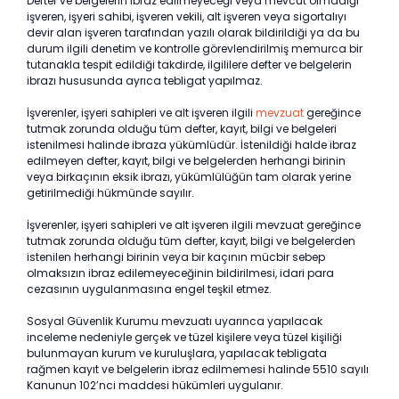
Defter ve belgelerin ibraz edilmeyeceği veya mevcut olmadığı
işveren, işyeri sahibi, işveren vekili, alt işveren veya sigortalıyı
devir alan işveren tarafından yazılı olarak bildirildiği ya da bu
durum ilgili denetim ve kontrolle görevlendirilmiş memurca bir
tutanakla tespit edildiği takdirde, ilgililere defter ve belgelerin
ibrazı hususunda ayrıca tebligat yapılmaz.
İşverenler, işyeri sahipleri ve alt işveren ilgili
mevzuat
gereğince
tutmak zorunda olduğu tüm defter, kayıt, bilgi ve belgeleri
istenilmesi halinde ibraza yükümlüdür. İstenildiği halde ibraz
edilmeyen defter, kayıt, bilgi ve belgelerden herhangi birinin
veya birkaçının eksik ibrazı, yükümlülüğün tam olarak yerine
getirilmediği hükmünde sayılır.
İşverenler, işyeri sahipleri ve alt işveren ilgili mevzuat gereğince
tutmak zorunda olduğu tüm defter, kayıt, bilgi ve belgelerden
istenilen herhangi birinin veya bir kaçının mücbir sebep
olmaksızın ibraz edilemeyeceğinin bildirilmesi, idari para
cezasının uygulanmasına engel teşkil etmez.
Sosyal Güvenlik Kurumu mevzuatı uyarınca yapılacak
inceleme nedeniyle gerçek ve tüzel kişilere veya tüzel kişiliği
bulunmayan kurum ve kuruluşlara, yapılacak tebligata
rağmen kayıt ve belgelerin ibraz edilmemesi halinde 5510 sayılı
Kanunun 102’nci maddesi hükümleri uygulanır.