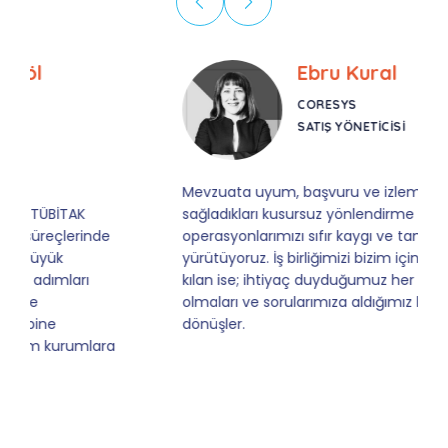
Ebru Kural
CORESYS
SATIŞ YÖNETICISI
Mevzuata uyum, başvuru ve izleme adımlarında
sağladıkları kusursuz yönlendirme sayesinde artık
operasyonlarımızı sıfır kaygı ve tam güvenle
yürütüyoruz. İş birliğimizi bizim için asıl değerli
kılan ise; ihtiyaç duyduğumuz her an ulaşılabilir
olmaları ve sorularımıza aldığımız hızlı geri
dönüşler.