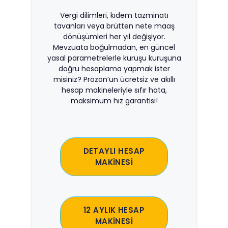
Vergi dilimleri, kıdem tazminatı
tavanları veya brütten nete maaş
dönüşümleri her yıl değişiyor.
Mevzuata boğulmadan, en güncel
yasal parametrelerle kuruşu kuruşuna
doğru hesaplama yapmak ister
misiniz? Prozon’un ücretsiz ve akıllı
hesap makineleriyle sıfır hata,
maksimum hız garantisi!
DETAYLI HESAP
MAKİNESİ
12 AYLIK HESAP
MAKİNESİ