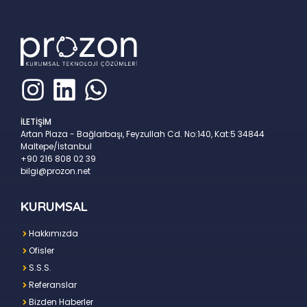
İLETİŞİM
Artan Plaza - Bağlarbaşı, Feyzullah Cd. No:140, Kat:5 34844
Maltepe/İstanbul
+90 216 808 02 39
bilgi@prozon.net
KURUMSAL
Hakkımızda
Ofisler
S.S.S.
Referanslar
Bizden Haberler