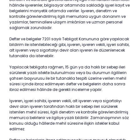
hâlinde işverenler, bilgisayar ortamında sakladığı işyeri kayıt ve
belgelerini manyetik ortamda verirler. İşveren, denetim ve
kontrolle görevlendirilmiş ilgili memurlara uygun donanım ve
yazılımlar, terminallere ulaşım imkânları ve uzman personel
sağlamak zorundadır.
Defter ve belgeler 7201 sayılı Tebligat Kanununa göre yapılacak
bildirim ile istenilebileceği gibi, işveren, işveren vekili, işyeri sahibi,
alt işveren veya sigortalıyı devir alan işveren ile düzenlenecek
tutanakla da istenebilir.
Yapılacak tebligata rağmen, 15 gün ya da haklı bir sebep ileri
sürülerek yazılı istekte bulunulması veya bu durumun ilgililerin
şahsen başvurusu ile bir tutanakla tespiti üzerine verilen mehil
süresi içinde ibraz edilmeyen defter ve belgelerin daha sonra
ibraz edilmesi hâlinde de gerekli inceleme yapılır.
İşveren, işyeri sahibi, işveren vekili, alt işveren veya sigortalıyı
devir alan işveren tarafından haklı bir sebep ileri sürülerek
istenilen mehil süresi, ilgili denetim ve kontrolle görevlendirilmiş
memurca belirlenir ve ilgiliye yazılı bildirilir. Zamanaşımının söz
konusu olduğu hâllerde mehil süresine ilişkin istekler kabul
edilmez.