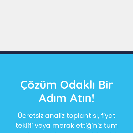
Slide 3 of 9
Çözüm Odaklı Bir
Adım Atın!
Ücretsiz analiz toplantısı, fiyat
teklifi veya merak ettiğiniz tüm