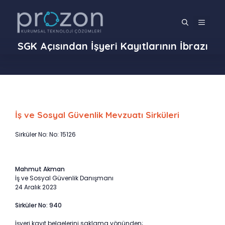
İçeriğe
atla
MENÜ
SGK Açısından İşyeri Kayıtlarının İbrazı
İş ve Sosyal Güvenlik Mevzuatı Sirküleri
Sirküler No: No: 15126
Mahmut Akman
İş ve Sosyal Güvenlik Danışmanı
24 Aralık 2023
Sirküler No: 940
İşyeri kayıt belgelerini saklama yönünden;