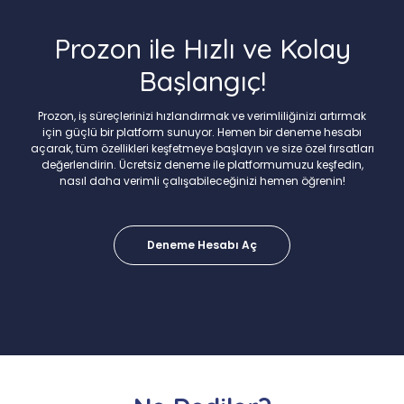
Prozon ile Hızlı ve Kolay
Başlangıç!
Prozon, iş süreçlerinizi hızlandırmak ve verimliliğinizi artırmak
için güçlü bir platform sunuyor. Hemen bir deneme hesabı
açarak, tüm özellikleri keşfetmeye başlayın ve size özel fırsatları
değerlendirin. Ücretsiz deneme ile platformumuzu keşfedin,
nasıl daha verimli çalışabileceğinizi hemen öğrenin!
Deneme Hesabı Aç