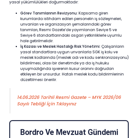
yasal yükümlülükleri doğurmaktadır:
Görev Tanımlarının Revizyonu:
Kapsama giren
kurumlarda istihdam edilen personelin iş sözleşmeleri,
unvanları ve organizasyon şemalarındaki görev
tanımları, Resmi Gazete’de yayımlanan Seviye 5 ve
Seviye 6 standartlarındaki asgari yetkinliklerle uyumlu
hale getirilmelidir.
İş Kazası ve Meslek Hastalığı Risk Yönetimi:
Çalışanların
yasal standartlara uygun unvanlarla SGK iş kolu ve
meslek kodlarında (meslek adı ve kodu senkronizasyonu)
bildirilmesi, olası bir denetimde ya da iş hukuku
uyuşmazlığında işverenin kusur oranını doğrudan
etkileyen bir unsurdur. Hatalı meslek kodu bildirimlerinin
düzeltilmesi önerilir.
14.06.2026 Tarihli Resmi Gazete – MYK 2026/06
Sayılı Tebliği İçin Tıklayınız
Bordro Ve Mevzuat Gündemi