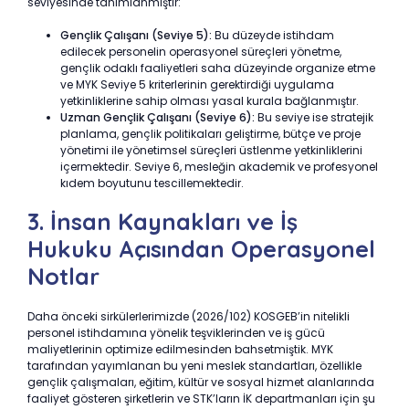
seviyesinde tanımlanmıştır:
Gençlik Çalışanı (Seviye 5):
Bu düzeyde istihdam
edilecek personelin operasyonel süreçleri yönetme,
gençlik odaklı faaliyetleri saha düzeyinde organize etme
ve MYK Seviye 5 kriterlerinin gerektirdiği uygulama
yetkinliklerine sahip olması yasal kurala bağlanmıştır.
Uzman Gençlik Çalışanı (Seviye 6):
Bu seviye ise stratejik
planlama, gençlik politikaları geliştirme, bütçe ve proje
yönetimi ile yönetimsel süreçleri üstlenme yetkinliklerini
içermektedir. Seviye 6, mesleğin akademik ve profesyonel
kıdem boyutunu tescillemektedir.
3. İnsan Kaynakları ve İş
Hukuku Açısından Operasyonel
Notlar
Daha önceki sirkülerlerimizde (2026/102) KOSGEB’in nitelikli
personel istihdamına yönelik teşviklerinden ve iş gücü
maliyetlerinin optimize edilmesinden bahsetmiştik. MYK
tarafından yayımlanan bu yeni meslek standartları, özellikle
gençlik çalışmaları, eğitim, kültür ve sosyal hizmet alanlarında
faaliyet gösteren şirketlerin ve STK’ların İK departmanları için şu