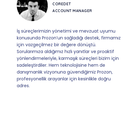
PHOTIER
FOUNDER & CEO
Prozon, sunduğu sistemli yapı ve uzman bakış
z
açısıyla iş akışımıza büyük katkı sağladı.
Karşılaştığımız her durumda gösterdikleri ilgi, bilgi
birikimi ve ulaşılabilirlik; iş birliğimizi son derece
verimli kılıyor. Süreçlerini riske atmadan,
profesyonel ve güvenilir bir ekiple yönetmek
isteyen tüm işletmelere tavsiyemizdir.
Slide 6 of 9