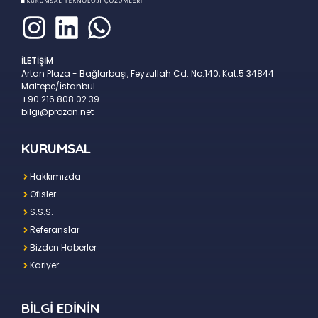
İLETİŞİM
Artan Plaza - Bağlarbaşı, Feyzullah Cd. No:140, Kat:5 34844
Maltepe/İstanbul
+90 216 808 02 39
bilgi@prozon.net
KURUMSAL
Hakkımızda
Ofisler
S.S.S.
Referanslar
Bizden Haberler
Kariyer
BİLGİ EDİNİN