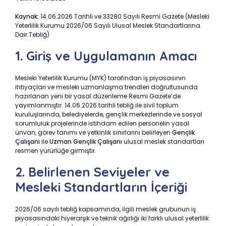
Kaynak:
14.06.2026 Tarihli ve 33280 Sayılı Resmi Gazete (Mesleki
Yeterlilik Kurumu 2026/06 Sayılı Ulusal Meslek Standartlarına
Dair Tebliğ)
1. Giriş ve Uygulamanın Amacı
Mesleki Yeterlilik Kurumu (MYK) tarafından iş piyasasının
ihtiyaçları ve mesleki uzmanlaşma trendleri doğrultusunda
hazırlanan yeni bir yasal düzenleme Resmi Gazete’de
yayımlanmıştır. 14.06.2026 tarihli tebliğ ile sivil toplum
kuruluşlarında, belediyelerde, gençlik merkezlerinde ve sosyal
sorumluluk projelerinde istihdam edilen personelin yasal
unvan, görev tanımı ve yetkinlik sınırlarını belirleyen
Gençlik
Çalışanı
ile
Uzman Gençlik Çalışanı
ulusal meslek standartları
resmen yürürlüğe girmiştir.
2. Belirlenen Seviyeler ve
Mesleki Standartların İçeriği
2026/06 sayılı tebliğ kapsamında, ilgili meslek grubunun iş
piyasasındaki hiyerarşik ve teknik ağırlığı iki farklı ulusal yeterlilik