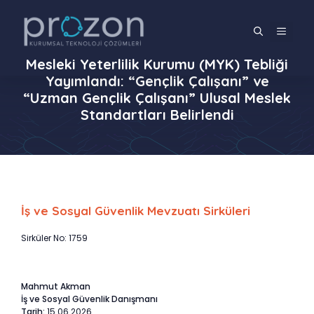
İçeriğe
atla
MENÜ
Mesleki Yeterlilik Kurumu (MYK) Tebliği
Yayımlandı: “Gençlik Çalışanı” ve
“Uzman Gençlik Çalışanı” Ulusal Meslek
Standartları Belirlendi
İş ve Sosyal Güvenlik Mevzuatı Sirküleri
Sirküler No: 1759
Mahmut Akman
İş ve Sosyal Güvenlik Danışmanı
Tarih:
15.06.2026