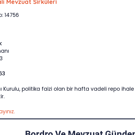
li Mevzuat Sirküleri
o: 14756
k
manı
3
663
sı Kurulu, politika faizi olan bir hafta vadeli repo ih
r.
layınız.
Bordro Ve Mevzuat Gündem