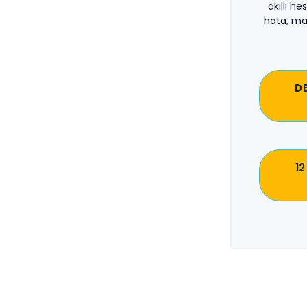
akıllı he
hata, ma
D
12