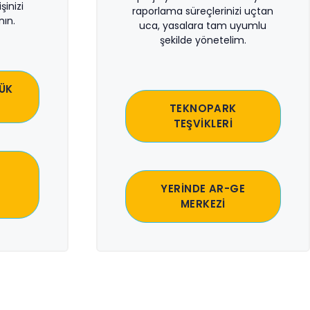
şinizi
raporlama süreçlerinizi uçtan
ın.
uca, yasalara tam uyumlu
şekilde yönetelim.
ÜK
TEKNOPARK
TEŞVİKLERİ
YERİNDE AR-GE
MERKEZİ