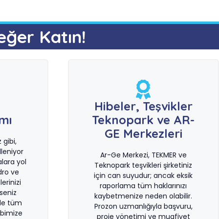
eğer Katın!
e
Hibeler, Teşvikler
ımı
Teknopark ve AR-
GE Merkezleri
gibi,
leniyor
Ar-Ge Merkezi, TEKMER ve
lara yol
Teknopark teşvikleri şirketiniz
dro ve
için can suyudur; ancak eksik
erinizi
raporlama tüm haklarınızı
rseniz
kaybetmenize neden olabilir.
le tüm
Prozon uzmanlığıyla başvuru,
bimize
proje yönetimi ve muafiyet