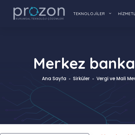
İçeriğe
atla
TEKNOLOJİLER
HİZMET
Merkez bankası
Ana Sayfa
Sirküler
Vergi ve Mali Mev
»
»