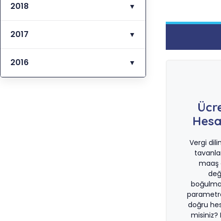
2018
▼
2017
▼
2016
▼
Ücr
Hesa
Vergi dil
tavanla
maaş d
değ
boğulma
parametre
doğru he
misiniz?