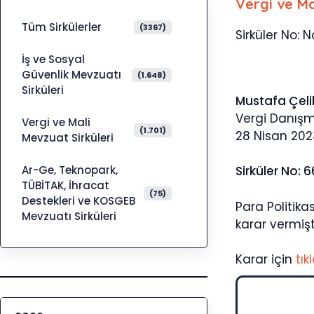
Vergi ve Ma
Tüm Sirkülerler
(3367)
Sirküler No: N
İş ve Sosyal
Güvenlik Mevzuatı
(1.648)
Sirküleri
Mustafa Çeli
Vergi Danış
Vergi ve Mali
(1.701)
28 Nisan 202
Mevzuat Sirküleri
Ar-Ge, Teknopark,
Sirküler No: 
TÜBİTAK, İhracat
(75)
Destekleri ve KOSGEB
Para Politika
Mevzuatı Sirküleri
karar vermişti
Karar için
tık