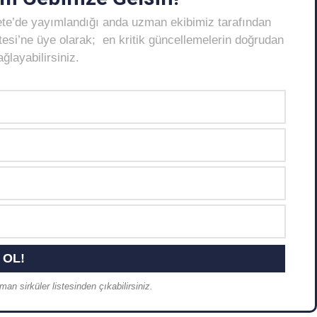
ete’de yayımlandığı anda uzman ekibimiz tarafından
Listesi’ne üye olarak; en kritik güncellemelerin doğrudan
layabilirsiniz.
an sirküler listesinden çıkabilirsiniz.