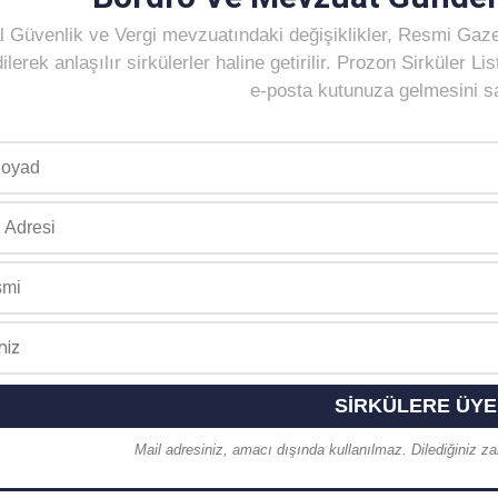
 Güvenlik ve Vergi mevzuatındaki değişiklikler, Resmi Gaz
ilerek anlaşılır sirkülerler haline getirilir. Prozon Sirküler 
e-posta kutunuza gelmesini sağ
Mail adresiniz, amacı dışında kullanılmaz. Dilediğiniz zam