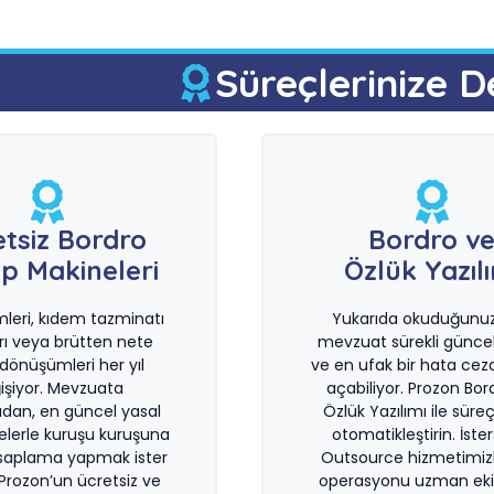
Süreçlerinize D
etsiz Bordro
Bordro v
p Makineleri
Özlük Yazıl
imleri, kıdem tazminatı
Yukarıda okuduğunuz 
rı veya brütten nete
mevzuat sürekli güncel
önüşümleri her yıl
ve en ufak bir hata ceza
işiyor. Mevzuata
açabiliyor. Prozon Bor
dan, en güncel yasal
Özlük Yazılımı ile süreçl
lerle kuruşu kuruşuna
otomatikleştirin. İste
saplama yapmak ister
Outsource hizmetimiz
 Prozon’un ücretsiz ve
operasyonu uzman eki