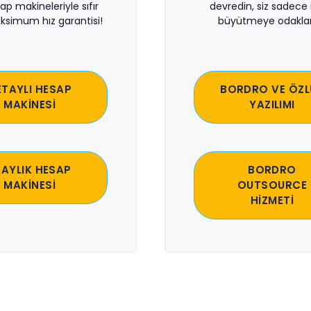
sap makineleriyle sıfır
devredin, siz sadece i
ksimum hız garantisi!
büyütmeye odaklan
ETAYLI HESAP
BORDRO VE ÖZL
MAKİNESİ
YAZILIMI
 AYLIK HESAP
BORDRO
MAKİNESİ
OUTSOURCE
HİZMETİ