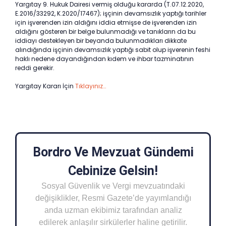
Yargıtay 9. Hukuk Dairesi vermiş olduğu kararda (T.07.12.2020,
E.2016/33292, K.2020/17467); işçinin devamsızlık yaptığı tarihler
için işverenden izin aldığını iddia etmişse de işverenden izin
aldığını gösteren bir belge bulunmadığı ve tanıkların da bu
iddiayı destekleyen bir beyanda bulunmadıkları dikkate
alındığında işçinin devamsızlık yaptığı sabit olup işverenin feshi
haklı nedene dayandığından kıdem ve ihbar tazminatının
reddi gerekir.
Yargıtay Kararı İçin
Tıklayınız…
Bordro Ve Mevzuat Gündemi
Cebinize Gelsin!
Sosyal Güvenlik ve Vergi mevzuatındaki
değişiklikler, Resmi Gazete’de yayımlandığı
anda uzman ekibimiz tarafından analiz
edilerek anlaşılır sirkülerler haline getirilir.