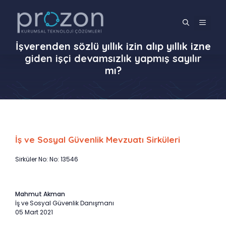
İçeriğe
atla
MENÜ
İşverenden sözlü yıllık izin alıp yıllık izne
giden işçi devamsızlık yapmış sayılır
mı?
İş ve Sosyal Güvenlik Mevzuatı Sirküleri
Sirküler No: No: 13546
Mahmut Akman
İş ve Sosyal Güvenlik Danışmanı
05 Mart 2021