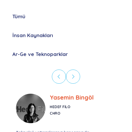
Tümü
İnsan Kaynakları
Ar-Ge ve Teknoparklar
Ebru Kural
CORESYS
SATIŞ YÖNETICISI