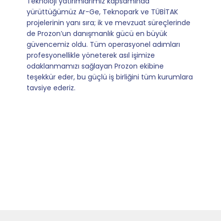
Mevzuata uyum, başvuru ve izleme adımlarında
sağladıkları kusursuz yönlendirme sayesinde artık
operasyonlarımızı sıfır kaygı ve tam güvenle
yürütüyoruz. İş birliğimizi bizim için asıl değerli
kılan ise; ihtiyaç duyduğumuz her an ulaşılabilir
olmaları ve sorularımıza aldığımız hızlı geri
dönüşler.
Slide 4 of 9