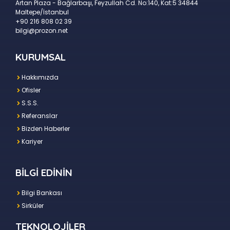
Artan Plaza - Bağlarbaşı, Feyzullah Cd. No:140, Kat:5 34844
Maltepe/İstanbul
+90 216 808 02 39
bilgi@prozon.net
KURUMSAL
Hakkımızda
Ofisler
S.S.S.
Referanslar
Bizden Haberler
Kariyer
BİLGİ EDİNİN
Bilgi Bankası
Sirküler
TEKNOLOJİLER