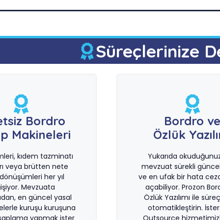
Süreçlerinize D
etsiz Bordro
Bordro v
p Makineleri
Özlük Yazıl
imleri, kıdem tazminatı
Yukarıda okuduğunuz 
rı veya brütten nete
mevzuat sürekli güncel
önüşümleri her yıl
ve en ufak bir hata ceza
işiyor. Mevzuata
açabiliyor. Prozon Bor
dan, en güncel yasal
Özlük Yazılımı ile süreçl
lerle kuruşu kuruşuna
otomatikleştirin. İste
saplama yapmak ister
Outsource hizmetimiz