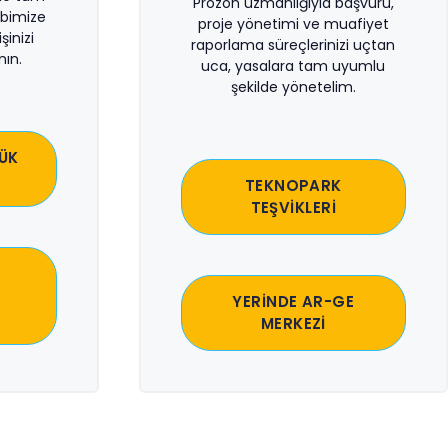
Prozon uzmanlığıyla başvuru,
bimize
proje yönetimi ve muafiyet
şinizi
raporlama süreçlerinizi uçtan
ın.
uca, yasalara tam uyumlu
şekilde yönetelim.
ÜK
TEKNOPARK
TEŞVİKLERİ
YERİNDE AR-GE
MERKEZİ