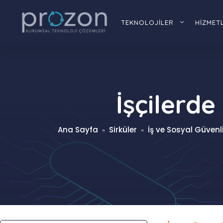
İçeriğe
atla
TEKNOLOJİLER
HİZMET
İşçilerde
Ana Sayfa
Sirküler
İş ve Sosyal Güvenli
»
»