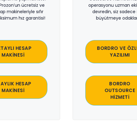
 Prozon’un ücretsiz ve
operasyonu uzman eki
sap makineleriyle sıfır
devredin, siz sadece i
ksimum hız garantisi!
büyütmeye odaklan
ETAYLI HESAP
BORDRO VE ÖZL
MAKİNESİ
YAZILIMI
 AYLIK HESAP
BORDRO
MAKİNESİ
OUTSOURCE
HİZMETİ