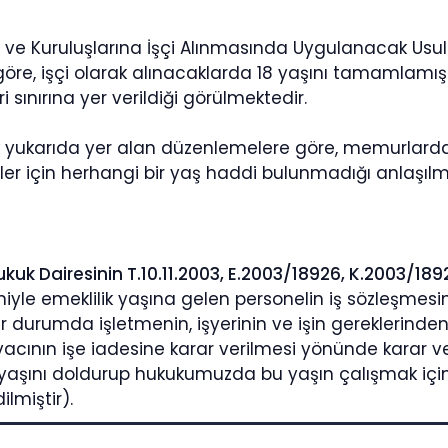
e Kuruluşlarına İşçi Alınmasında Uygulanacak Usul
re, işçi olarak alınacaklarda 18 yaşını tamamlamış
i sınırına yer verildiği görülmektedir.
 yukarıda yer alan düzenlemelere göre, memurlarda
çiler için herhangi bir yaş haddi bulunmadığı anlaşılm
ukuk Dairesinin T.10.11.2003, E.2003/18926, K.2003/1892
yle emeklilik yaşına gelen personelin iş sözleşmesin
r durumda işletmenin, işyerinin ve işin gereklerind
vacının işe iadesine karar verilmesi yönünde karar 
 yaşını doldurup hukukumuzda bu yaşın çalışmak için 
ilmiştir).