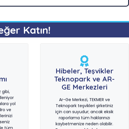
eğer Katın!
e
Hibeler, Teşvikler
ımı
Teknopark ve AR-
GE Merkezleri
gibi,
leniyor
Ar-Ge Merkezi, TEKMER ve
lara yol
Teknopark teşvikleri şirketiniz
dro ve
için can suyudur; ancak eksik
erinizi
raporlama tüm haklarınızı
rseniz
kaybetmenize neden olabilir.
le tüm