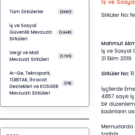
İş ve Sosya
Tüm Sirkülerler
(3367)
Sirküler No: N
İş ve Sosyal
Güvenlik Mevzuatı
(1.648)
Sirküleri
Mahmut Ak
İş ve Sosyal
Vergi ve Mali
(1.701)
21 Ekim 2019
Mevzuat Sirküleri
Ar-Ge, Teknopark,
Sirküler No: 11
TÜBİTAK, İhracat
(75)
Destekleri ve KOSGEB
İşçilerde Eme
Mevzuatı Sirküleri
4857 sayılı İş
bir düzenlem
kadınların as
Memurlarda g
tarihtir.