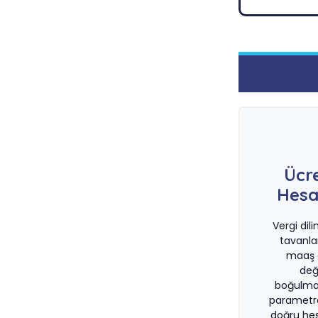
Ücr
Hesa
Vergi dil
tavanla
maaş d
değ
boğulma
parametre
doğru he