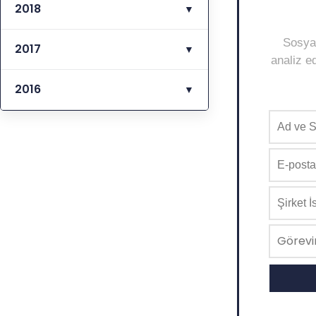
2018
▼
Sosyal
2017
▼
analiz ed
2016
▼