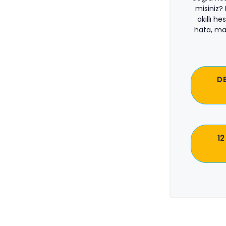
misiniz?
akıllı he
hata, ma
D
12