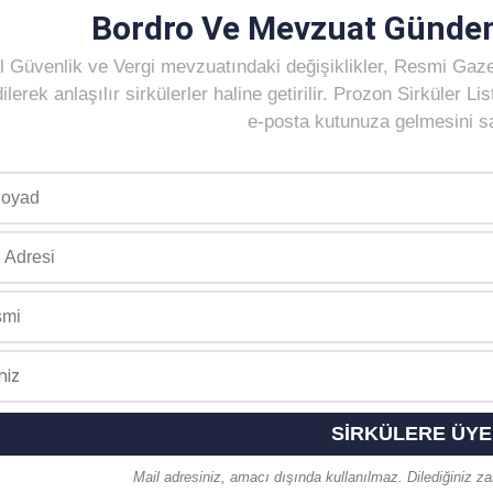
Bordro Ve Mevzuat Gündem
 Güvenlik ve Vergi mevzuatındaki değişiklikler, Resmi Gaz
ilerek anlaşılır sirkülerler haline getirilir. Prozon Sirküler 
e-posta kutunuza gelmesini sağ
Mail adresiniz, amacı dışında kullanılmaz. Dilediğiniz zam