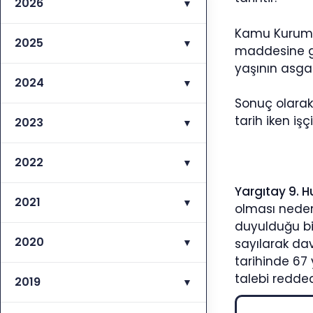
2026
▼
Kamu Kurum v
2025
▼
maddesine gö
yaşının asgar
2024
▼
Sonuç olarak
tarih iken iş
2023
▼
2022
▼
Yargıtay 9. H
2021
▼
olması nedeni
duyulduğu bi
2020
▼
sayılarak da
tarihinde 67
talebi redded
2019
▼