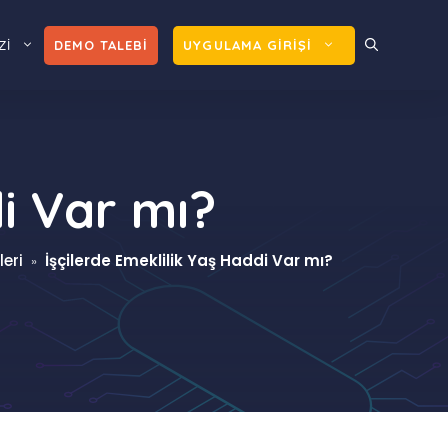
Zİ
DEMO TALEBİ
UYGULAMA GİRİŞİ
di Var mı?
eri
İşçilerde Emeklilik Yaş Haddi Var mı?
»