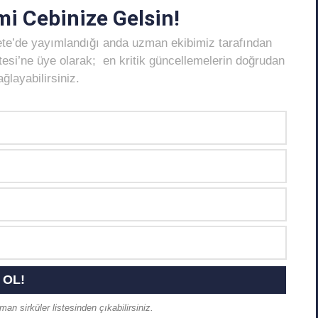
i Cebinize Gelsin!
ete’de yayımlandığı anda uzman ekibimiz tarafından
Listesi’ne üye olarak; en kritik güncellemelerin doğrudan
layabilirsiniz.
an sirküler listesinden çıkabilirsiniz.