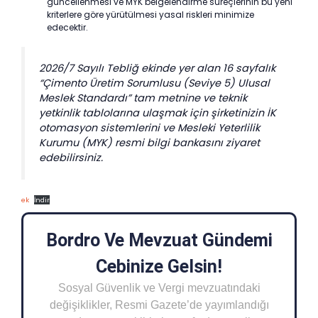
güncellenmesi ve MYK belgelendirme süreçlerinin bu yeni
kriterlere göre yürütülmesi yasal riskleri minimize
edecektir.
2026/7 Sayılı Tebliğ ekinde yer alan 16 sayfalık
“Çimento Üretim Sorumlusu (Seviye 5) Ulusal
Meslek Standardı” tam metnine ve teknik
yetkinlik tablolarına ulaşmak için şirketinizin İK
otomasyon sistemlerini ve Mesleki Yeterlilik
Kurumu (MYK) resmi bilgi bankasını ziyaret
edebilirsiniz.
ek
İndir
Bordro Ve Mevzuat Gündemi
Cebinize Gelsin!
Sosyal Güvenlik ve Vergi mevzuatındaki
değişiklikler, Resmi Gazete’de yayımlandığı