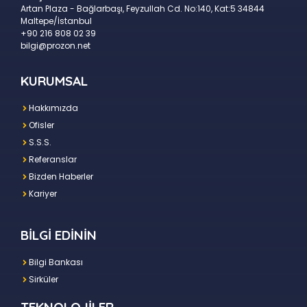
Artan Plaza - Bağlarbaşı, Feyzullah Cd. No:140, Kat:5 34844
Maltepe/İstanbul
+90 216 808 02 39
bilgi@prozon.net
KURUMSAL
Hakkımızda
Ofisler
S.S.S.
Referanslar
Bizden Haberler
Kariyer
BİLGİ EDİNİN
Bilgi Bankası
Sirküler
TEKNOLOJİLER