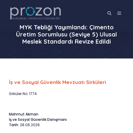
İçeriğe
atla
MENÜ
MYK Tebliği Yayımlandı: Çimento
Üretim Sorumlusu (Seviye 5) Ulusal
Meslek Standardı Revize Edildi
İş ve Sosyal Güvenlik Mevzuatı Sirküleri
Sirküler No: 1774
Mahmut Akman
İş ve Sosyal Güvenlik Danışmanı
Tarih:
28.06.2026