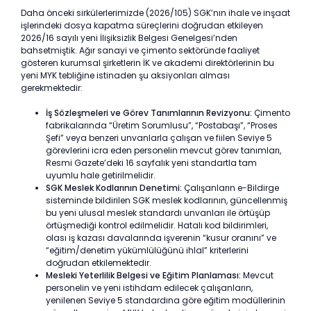
Daha önceki sirkülerlerimizde (2026/105) SGK’nın ihale ve inşaat
işlerindeki dosya kapatma süreçlerini doğrudan etkileyen
2026/16 sayılı yeni İlişiksizlik Belgesi Genelgesi’nden
bahsetmiştik. Ağır sanayi ve çimento sektöründe faaliyet
gösteren kurumsal şirketlerin İK ve akademi direktörlerinin bu
yeni MYK tebliğine istinaden şu aksiyonları alması
gerekmektedir:
İş Sözleşmeleri ve Görev Tanımlarının Revizyonu:
Çimento
fabrikalarında “Üretim Sorumlusu”, “Postabaşı”, “Proses
Şefi” veya benzeri unvanlarla çalışan ve fiilen Seviye 5
görevlerini icra eden personelin mevcut görev tanımları,
Resmi Gazete’deki 16 sayfalık yeni standartla tam
uyumlu hale getirilmelidir.
SGK Meslek Kodlarının Denetimi:
Çalışanların e-Bildirge
sisteminde bildirilen SGK meslek kodlarının, güncellenmiş
bu yeni ulusal meslek standardı unvanları ile örtüşüp
örtüşmediği kontrol edilmelidir. Hatalı kod bildirimleri,
olası iş kazası davalarında işverenin “kusur oranını” ve
“eğitim/denetim yükümlülüğünü ihlal” kriterlerini
doğrudan etkilemektedir.
Mesleki Yeterlilik Belgesi ve Eğitim Planlaması:
Mevcut
personelin ve yeni istihdam edilecek çalışanların,
yenilenen Seviye 5 standardına göre eğitim modüllerinin