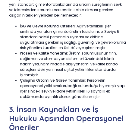
yeni standart, çimento fabrikalarında üretim süreçlerinin sevk
ve idaresinden sorumlu personelin sahip olması gereken
asgari nitelikleri yeniden belirlemektedir:
İSG ve Çevre Koruma Kriterleri:
Ağır ve tehlikeli işler
sınıfında yer alan çimento üretim tesislerinde, Seviye 5
standardındaki personelin uyması ve ekibine
uygulatması gereken iş sağlığı, güvenliği ve çevre koruma
risk yönetim kuralları en üst düzeye çıkarılmıştır.
Proses ve Kalite Yönetimi:
Üretim sorumlusunun fırın,
değirmen ve otomasyon sistemleri üzerindeki teknik
hakimiyeti, ham madde akış yönetimi ve kalite kontrol
süreçlerindeki yeni nesil dijital yetkinlikleri standarda
işlenmiştir.
Çalışma Ortamı ve Görev Tanımları:
Personelin
operasyonel yetki sınırları, bağlı bulunduğu hiyerarşik yapı
içerisindeki sevk ve idare yetkinlikleri 16 sayfalık ek
dokümanda ayrıntılı olarak güncellenmiştir.
3. İnsan Kaynakları ve İş
Hukuku Açısından Operasyonel
Öneriler