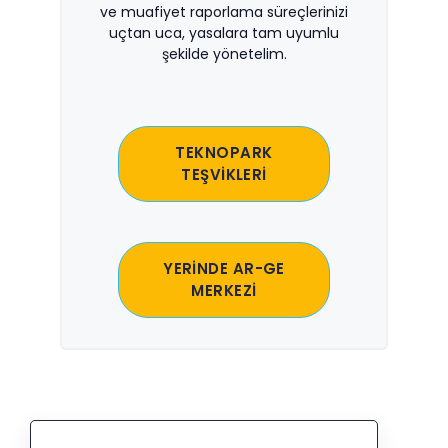
ve muafiyet raporlama süreçlerinizi
uçtan uca, yasalara tam uyumlu
şekilde yönetelim.
TEKNOPARK
TEŞVİKLERİ
YERİNDE AR-GE
MERKEZİ