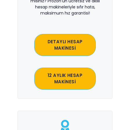
misiniz? Prozon’un ücretsiz ve akıllı
hesap makineleriyle sıfır hata,
maksimum hız garantisi!
DETAYLI HESAP
MAKİNESİ
12 AYLIK HESAP
MAKİNESİ