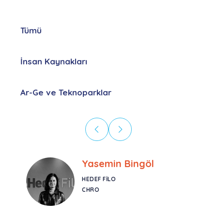
Tümü
İnsan Kaynakları
Ar-Ge ve Teknoparklar
Ebru Kural
CORESYS
SATIŞ YÖNETICISI