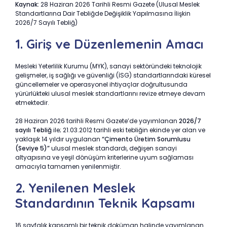
Kaynak:
28 Haziran 2026 Tarihli Resmi Gazete (Ulusal Meslek
Standartlarına Dair Tebliğde Değişiklik Yapılmasına İlişkin
2026/7 Sayılı Tebliğ)
1. Giriş ve Düzenlemenin Amacı
Mesleki Yeterlilik Kurumu (MYK), sanayi sektöründeki teknolojik
gelişmeler, iş sağlığı ve güvenliği (İSG) standartlarındaki küresel
güncellemeler ve operasyonel ihtiyaçlar doğrultusunda
yürürlükteki ulusal meslek standartlarını revize etmeye devam
etmektedir.
28 Haziran 2026 tarihli Resmi Gazete’de yayımlanan
2026/7
sayılı Tebliğ
ile; 21.03.2012 tarihli eski tebliğin ekinde yer alan ve
yaklaşık 14 yıldır uygulanan
“Çimento Üretim Sorumlusu
(Seviye 5)”
ulusal meslek standardı, değişen sanayi
altyapısına ve yeşil dönüşüm kriterlerine uyum sağlaması
amacıyla tamamen yenilenmiştir.
2. Yenilenen Meslek
Standardının Teknik Kapsamı
16 sayfalık kapsamlı bir teknik doküman halinde yayımlanan