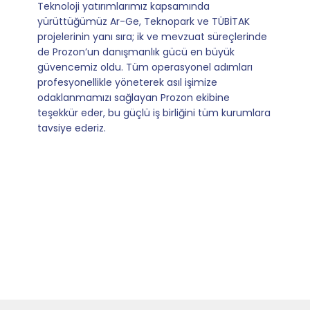
Mevzuata uyum, başvuru ve izleme adımlarında
sağladıkları kusursuz yönlendirme sayesinde artık
operasyonlarımızı sıfır kaygı ve tam güvenle
yürütüyoruz. İş birliğimizi bizim için asıl değerli
kılan ise; ihtiyaç duyduğumuz her an ulaşılabilir
olmaları ve sorularımıza aldığımız hızlı geri
dönüşler.
Slide 4 of 9