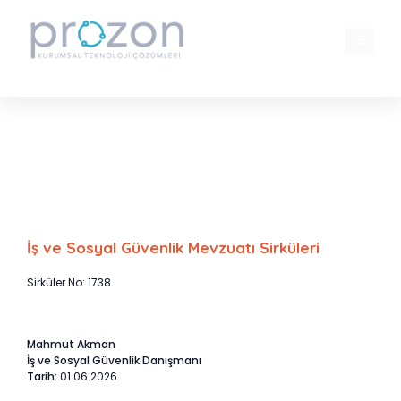
İçeriğe
atla
MENÜ
İş Hukukunda Fazla Çalışma Ücreti
Hesaplamaları ve Yargıtay Kararları
Çerçevesinde Yaşanan Sorunlar
İş ve Sosyal Güvenlik Mevzuatı Sirküleri
Sirküler No: 1738
Mahmut Akman
İş ve Sosyal Güvenlik Danışmanı
Tarih:
01.06.2026