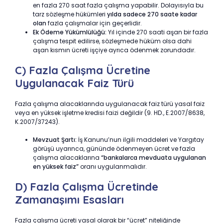
en fazla 270 saat fazla çalışma yapabilir. Dolayısıyla bu
tarz sözleşme hükümleri
yılda sadece 270 saate kadar
olan
fazla çalışmalar için geçerlidir.
Ek Ödeme Yükümlülüğü:
Yıl içinde 270 saati aşan bir fazla
çalışma tespit edilirse, sözleşmede hüküm olsa dahi
aşan kısmın ücreti işçiye ayrıca ödenmek zorundadır.
C) Fazla Çalışma Ücretine
Uygulanacak Faiz Türü
Fazla çalışma alacaklarında uygulanacak faiz türü yasal faiz
veya en yüksek işletme kredisi faizi değildir (9. HD., E.2007/8638,
K.2007/37243).
Mevzuat Şartı:
İş Kanunu’nun ilgili maddeleri ve Yargıtay
görüşü uyarınca, gününde ödenmeyen ücret ve fazla
çalışma alacaklarına
“bankalarca mevduata uygulanan
en yüksek faiz”
oranı uygulanmalıdır.
D) Fazla Çalışma Ücretinde
Zamanaşımı Esasları
Fazla çalışma ücreti yasal olarak bir “ücret” niteliğinde