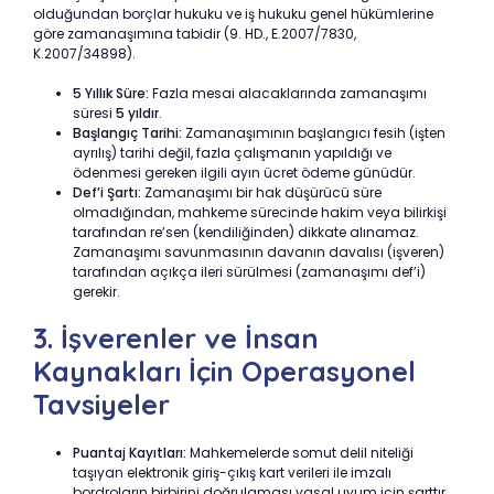
olduğundan borçlar hukuku ve iş hukuku genel hükümlerine
göre zamanaşımına tabidir (9. HD., E.2007/7830,
K.2007/34898).
5 Yıllık Süre:
Fazla mesai alacaklarında zamanaşımı
süresi
5 yıldır
.
Başlangıç Tarihi:
Zamanaşımının başlangıcı fesih (işten
ayrılış) tarihi değil, fazla çalışmanın yapıldığı ve
ödenmesi gereken ilgili ayın ücret ödeme günüdür.
Def’i Şartı:
Zamanaşımı bir hak düşürücü süre
olmadığından, mahkeme sürecinde hakim veya bilirkişi
tarafından re’sen (kendiliğinden) dikkate alınamaz.
Zamanaşımı savunmasının davanın davalısı (işveren)
tarafından açıkça ileri sürülmesi (zamanaşımı def’i)
gerekir.
3. İşverenler ve İnsan
Kaynakları İçin Operasyonel
Tavsiyeler
Puantaj Kayıtları:
Mahkemelerde somut delil niteliği
taşıyan elektronik giriş-çıkış kart verileri ile imzalı
bordroların birbirini doğrulaması yasal uyum için şarttır.