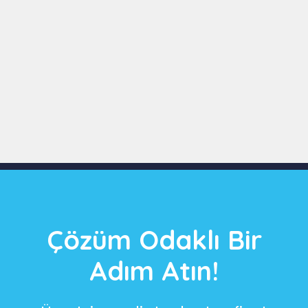
Slide 3 of 9
Çözüm Odaklı Bir
Adım Atın!