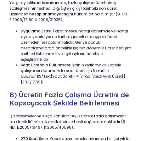
Yargıtay istikrarlı kararlarında, fazla çalışma ücretinin iş
sözleşmesinin feshedildiği (işten çıkış) tarihteki son ücret
üzerinden
hesaplanamayacağını
hüküm altına almıştır (9. HD.,
E.2006/12190, K.2006/31035).
Uygulama Esası:
Fazla mesai, hangi dönemde ve hangi
ayda yapıldıysa, o tarihte geçerli olan çıplak ücret
üzerinden hesaplanmalıdır. Geriye dönük
hesaplamalarda öncelikle işçinin dönemlik ücret değişim
tarihleri listelenmeli ve ilgili ayların ücretiyle
eşleştirilmelidir.
Saat Ücretinin Bulunması:
İşçinin aylık maktu ücretle
çalışması durumunda saat ücreti şu formülle
bulunur:$$\text{Saat Ücreti} = \frac{\text{Aylık Ücret}}
{30} / 7,5$$
B) Ücretin Fazla Çalışma Ücretini de
Kapsayacak Şekilde Belirlenmesi
İş sözleşmelerine sıkça konulan “Aylık ücrete fazla çalışmalar
da dahildir” hükmü mutlak bir serbesti sağlamamaktadır (9.
HD., E.2005/16467, K.2005/40596).
270 Saat Sınırı:
Yasal düzenlemeler uyarınca bir işçi yılda