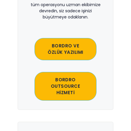
tüm operasyonu uzman ekibimize
devredin, siz sadece işinizi
büyütmeye odaklanın.
BORDRO VE
ÖZLÜK YAZILIMI
BORDRO
OUTSOURCE
HİZMETİ