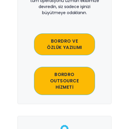
tüm operasyonu uzman ekibimize
devredin, siz sadece işinizi
büyütmeye odaklanın.
BORDRO VE
ÖZLÜK YAZILIMI
BORDRO
OUTSOURCE
HİZMETİ