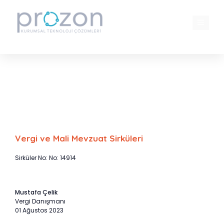
İçeriğe
atla
MENÜ
Gelir Vergisi, MTV ve yapılandırma
borçlarının ödeme Süreleri 4 Ağustos
2023 tarihine uzatıldı
Vergi ve Mali Mevzuat Sirküleri
Sirküler No: No: 14914
Mustafa Çelik
Vergi Danışmanı
01 Ağustos 2023