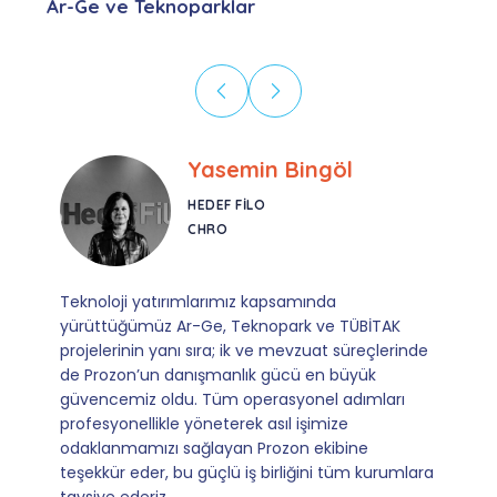
Ar-Ge ve Teknoparklar
Ebru Kural
CORESYS
SATIŞ YÖNETICISI
Mevzuata uyum, başvuru ve izleme adımlarında
sağladıkları kusursuz yönlendirme sayesinde artık
operasyonlarımızı sıfır kaygı ve tam güvenle
yürütüyoruz. İş birliğimizi bizim için asıl değerli
kılan ise; ihtiyaç duyduğumuz her an ulaşılabilir
olmaları ve sorularımıza aldığımız hızlı geri
dönüşler.