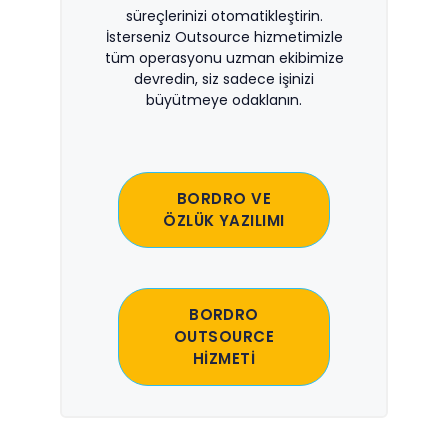
süreçlerinizi otomatikleştirin.
İsterseniz Outsource hizmetimizle
tüm operasyonu uzman ekibimize
devredin, siz sadece işinizi
büyütmeye odaklanın.
BORDRO VE
ÖZLÜK YAZILIMI
BORDRO
OUTSOURCE
HİZMETİ