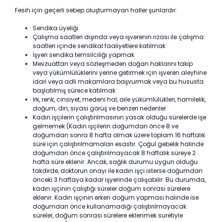
Fesih için geçerli sebep oluşturmayan haller şunlardır:
Sendika üyeliği
Çalışma saatleri dışında veya işverenin rızası ile çalışma
saatleri içinde sendikal faaliyetlere katılmak
İşyeri sendika temsilciliği yapmak
Mevzuattan veya sözleşmeden doğan haklarını takip
veya yükümlülüklerini yerine getirmek için işveren aleyhine
idari veya adli makamlara başvurmak veya bu hususta
başlatılmış sürece katılmak
Irk, renk, cinsiyet, medeni hal, aile yükümlülükleri, hamilelik,
doğum, din, siyasi görüş ve benzeri nedenler
Kadın işçilerin çalıştırılmasının yasak olduğu sürelerde işe
gelmemek (Kadın işçilerin doğumdan önce 8 ve
doğumdan sonra 8 hafta olmak üzere toplam 16 haftalık
süre için çalıştırılmamaları esastır. Çoğul gebelik halinde
doğumdan önce çalıştırılmayacak 8 haftalık süreye 2
hafta süre eklenir. Ancak, sağlık durumu uygun olduğu
takdirde, doktorun onayı ile kadın işçi isterse doğumdan
önceki 3 haftaya kadar işyerinde çalışabilir. Bu durumda,
kadın işçinin çalıştığı süreler doğum sonrası sürelere
eklenir. Kadın işçinin erken doğum yapması halinde ise
doğumdan önce kullanamadığı çalıştırılmayacak
süreler, doğum sonrası sürelere eklenmek suretiyle