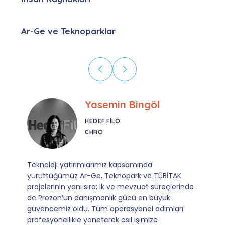
Ar-Ge ve Teknoparklar
Ebru Kural
CORESYS
SATIŞ YÖNETICISI
Mevzuata uyum, başvuru ve izleme adımlarında
sağladıkları kusursuz yönlendirme sayesinde artık
operasyonlarımızı sıfır kaygı ve tam güvenle
yürütüyoruz. İş birliğimizi bizim için asıl değerli
kılan ise; ihtiyaç duyduğumuz her an ulaşılabilir
olmaları ve sorularımıza aldığımız hızlı geri