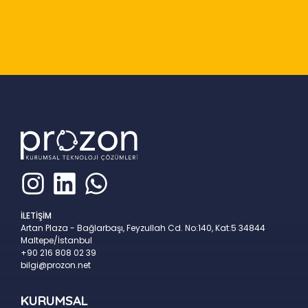
Slide 2 of 9
İLETİŞİM
Artan Plaza - Bağlarbaşı, Feyzullah Cd. No:140, Kat:5 34844
Maltepe/İstanbul
+90 216 808 02 39
bilgi@prozon.net
KURUMSAL