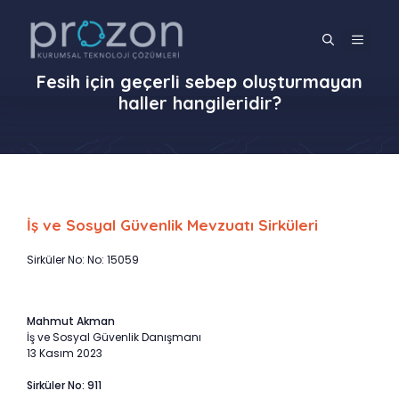
İçeriğe
atla
MENÜ
Fesih için geçerli sebep oluşturmayan
haller hangileridir?
İş ve Sosyal Güvenlik Mevzuatı Sirküleri
Sirküler No: No: 15059
Mahmut Akman
İş ve Sosyal Güvenlik Danışmanı
13 Kasım 2023
Sirküler No: 911