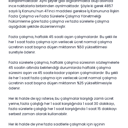
karıştırılmaktadır. Aynı şeyler gibi algılanmakta olup aslında
ince noktalarla birbirinden ayrılmaktadır. Şöyle ki gerek 4857
sayılı İş Kanunu’nun 41’inci maddesi gerekse İş Kanununa İlişkin
Fazla Çalışma ve Fazla Sürelerle Çalışma Yönetmeliği
hükümlerine göre fazla çalışma ve fazla sürelerle çalışma
aşağıdaki şekilde düzenlenmiştir.
Fazla çalışma, haftalık 45 saati aşan çalışmalardır. Bu şekli ile
her 1 saat fazla çalışma için verilecek ücret normal çalışma
ücretinin saat başına düşen miktarının %50 yükseltilmesi
suretiyle ödenir.
Fazla sürelerle çalışma, haftalık çalışma süresinin sözleşmelerle
45 saatin altında belirlendiği durumlarda haftalık çalışma
süresini aşan ve 45 saate kadar yapılan çalışmalardır. Bu şekli
ile her 1 saat fazla çalışma için verilecek ücret normal çalışma
ücretinin saat başına düşen miktarının %25 yükseltilmesiyle
ödenir.
Her iki halde de işçi isterse, bu çalışmalar karşılığı zamlı ücret
yerine, fazla çalıştığı her 1 saat karşılığında 1 saat 30 dakikayı,
fazla sürelerle çalıştığı her 1 saat karşılığında 1 saat 15 dakikayı
serbest zaman olarak kullanabilir.
Her iki halde de yine fazla saatlerle çalışmak için işçinin