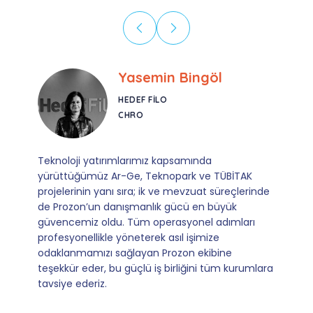
Ebru Kural
CORESYS
SATIŞ YÖNETICISI
Mevzuata uyum, başvuru ve izleme adımlarında
sağladıkları kusursuz yönlendirme sayesinde artık
operasyonlarımızı sıfır kaygı ve tam güvenle
yürütüyoruz. İş birliğimizi bizim için asıl değerli
kılan ise; ihtiyaç duyduğumuz her an ulaşılabilir
olmaları ve sorularımıza aldığımız hızlı geri
dönüşler.