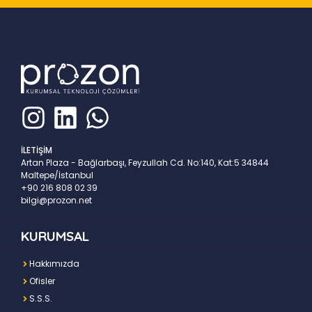
İLETİŞİM
Artan Plaza - Bağlarbaşı, Feyzullah Cd. No:140, Kat:5 34844
Maltepe/İstanbul
+90 216 808 02 39
bilgi@prozon.net
KURUMSAL
Hakkımızda
Ofisler
S.S.S.