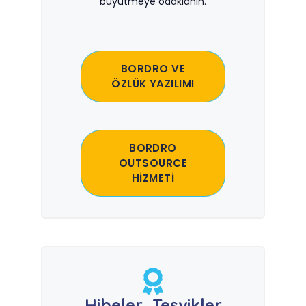
büyütmeye odaklanın.
BORDRO VE
ÖZLÜK YAZILIMI
BORDRO
OUTSOURCE
HİZMETİ
Hibeler, Teşvikler