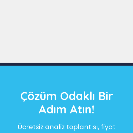
Slide 3 of 9
Çözüm Odaklı Bir
Adım Atın!
Ücretsiz analiz toplantısı, fiyat