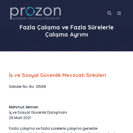
İçeriğe
atla
MENÜ
Fazla Çalışma ve Fazla Sürelerle
Çalışma Ayrımı
İş ve Sosyal Güvenlik Mevzuatı Sirküleri
Sirküler No: No: 13568
Mahmut Akman
İş ve Sosyal Güvenlik Danışmanı
29 Mart 2021
Fazla çalışma ve fazla sürelerle çalışma genelde