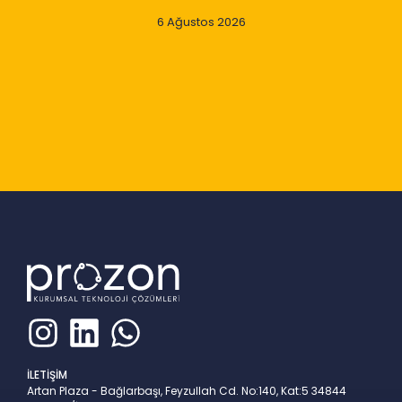
6 Ağustos 2026
Slide 1 of 9
İLETİŞİM
Artan Plaza - Bağlarbaşı, Feyzullah Cd. No:140, Kat:5 34844