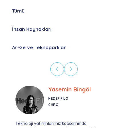
Tümü
İnsan Kaynakları
Ar-Ge ve Teknoparklar
Ebru Kural
CORESYS
SATIŞ YÖNETICISI
Mevzuata uyum, başvuru ve izleme adımlarında