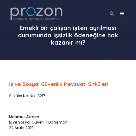
İçeriğe
atla
MENÜ
Emekli bir çalışan işten ayrılması
durumunda işsizlik ödeneğine hak
kazanır mı?
İş ve Sosyal Güvenlik Mevzuatı Sirküleri
Sirküler No: No: 13217
Mahmut Akman
İş ve Sosyal Güvenlik Danışmanı
24 Aralık 2019