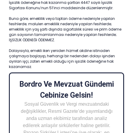
İşsizlik ödeneğine hak kazanma şartları 4447 sayılı İşsizlik
Sigortası Kanunu’nun 51’inci maddesinde düzenlenmiştir.
Buna göre; emeklilik veya toptan ödeme nedeniyle yapılan
fesihlerde; malulen emeklilik nedeniyle yapılan fesihlerde;
emeklilik için yaş şartı dışında sigortalılık süresi ve prim ödeme
gün sayısının tamamlanması nedeniyle yapılan fesihlerde;
İŞSİZLİK ÖDENEĞİ ÖDENMEZ.
Dolayısıyla, emekli iken yeniden hizmet akdine istinaden
çalışmaya başlayıp, herhangi bir nedenden dolayı işinden
ayrılan işçi, zaten emekli olduğu için işsizlik ödeneğine hak
kazanamaz.
Bordro Ve Mevzuat Gündemi
Cebinize Gelsin!
Sosyal Güvenlik ve Vergi mevzuatındaki
değişiklikler, Resmi Gazete’de yayımlandığı
anda uzman ekibimiz tarafından analiz
edilerek anlaşılır sirkülerler haline getirilir.
Prozon Sirküler Listesi’ne üye olarak; en