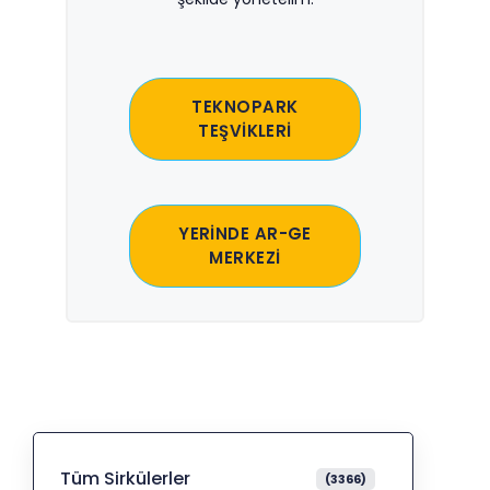
TEKNOPARK
TEŞVİKLERİ
YERİNDE AR-GE
MERKEZİ
Tüm Sirkülerler
(3366)