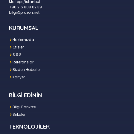
Maltepe/İstanbul
+90 216 808 02 39
bilgi@prozon.net
KURUMSAL
Hakkımızda
Ofisler
S.S.S.
Referanslar
Bizden Haberler
Kariyer
BİLGİ EDİNİN
Bilgi Bankası
Sirküler
TEKNOLOJİLER