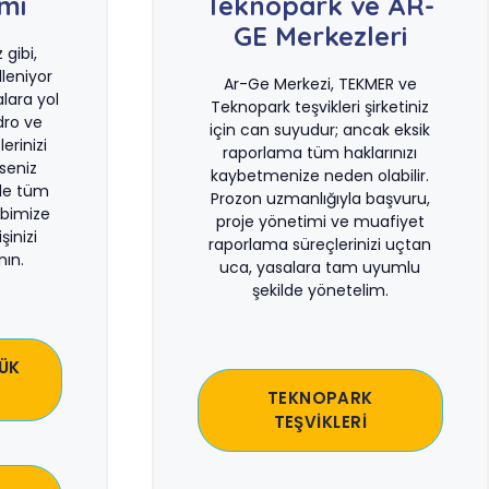
ımı
Teknopark ve AR-
GE Merkezleri
gibi,
leniyor
Ar-Ge Merkezi, TEKMER ve
lara yol
Teknopark teşvikleri şirketiniz
dro ve
için can suyudur; ancak eksik
erinizi
raporlama tüm haklarınızı
rseniz
kaybetmenize neden olabilir.
le tüm
Prozon uzmanlığıyla başvuru,
bimize
proje yönetimi ve muafiyet
şinizi
raporlama süreçlerinizi uçtan
ın.
uca, yasalara tam uyumlu
şekilde yönetelim.
ÜK
TEKNOPARK
TEŞVİKLERİ