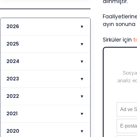
alınmıştır.
Faaliyetleri
ayın sonuna 
2026
▼
Sirküler için
t
2025
▼
2024
▼
Sosyal
2023
▼
analiz ed
2022
▼
2021
▼
2020
▼