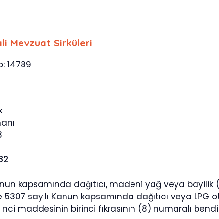
li Mevzuat Sirküleri
o: 14789
k
manı
3
682
anun kapsamında dağıtıcı, madeni yağ veya bayilik (m
e 5307 sayılı Kanun kapsamında dağıtıcı veya LPG oto
 nci maddesinin birinci fıkrasının (8) numaralı be