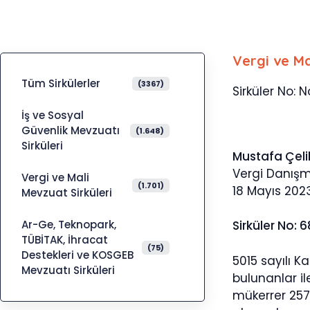
Vergi ve Ma
Tüm Sirkülerler
(3367)
Sirküler No: N
İş ve Sosyal
Güvenlik Mevzuatı
(1.648)
Sirküleri
Mustafa Çeli
Vergi Danış
Vergi ve Mali
(1.701)
18 Mayıs 202
Mevzuat Sirküleri
Ar-Ge, Teknopark,
Sirküler No: 
TÜBİTAK, İhracat
(75)
Destekleri ve KOSGEB
5015 sayılı K
Mevzuatı Sirküleri
bulunanlar il
mükerrer 257