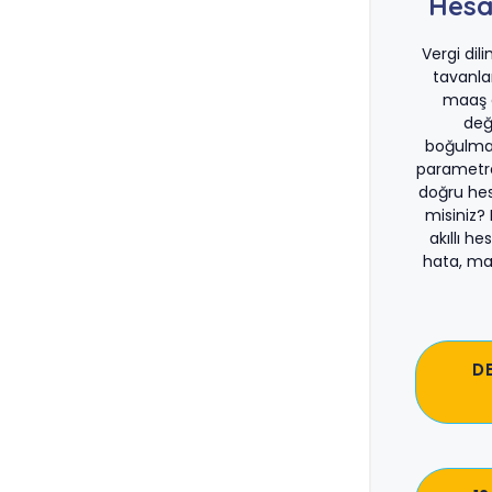
Hesa
Vergi dil
tavanla
maaş d
değ
boğulma
parametre
doğru he
misiniz?
akıllı he
hata, ma
D