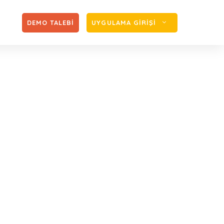
Zİ
DEMO TALEBİ
UYGULAMA GİRİŞİ
 olanların teminat
 uzatıldı
k lisansı olanların teminat verme süreleri 31