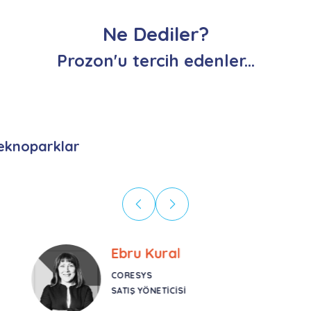
Ne Dediler?
Prozon'u tercih edenler...
eknoparklar
Ebru Kural
CORESYS
SATIŞ YÖNETICISI