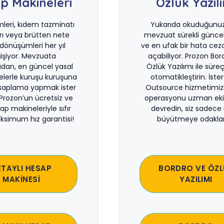
p Makineleri
Özlük Yazıl
imleri, kıdem tazminatı
Yukarıda okuduğunuz 
rı veya brütten nete
mevzuat sürekli güncel
önüşümleri her yıl
ve en ufak bir hata ceza
işiyor. Mevzuata
açabiliyor. Prozon Bor
dan, en güncel yasal
Özlük Yazılımı ile süreçl
lerle kuruşu kuruşuna
otomatikleştirin. İste
saplama yapmak ister
Outsource hizmetimiz
 Prozon’un ücretsiz ve
operasyonu uzman eki
sap makineleriyle sıfır
devredin, siz sadece i
ksimum hız garantisi!
büyütmeye odaklan
ETAYLI HESAP
BORDRO VE ÖZL
MAKİNESİ
YAZILIMI