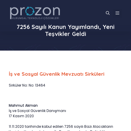
İçeriğe
atla
MENÜ
7256 Sayılı Kanun Yayımlandı, Yeni
Teşvikler Geldi
İş ve Sosyal Güvenlik Mevzuatı Sirküleri
Sirküler No: No: 13464
Mahmut Akman
İş ve Sosyal Güvenlik Danışmanı
17 Kasım 2020
11.11.2020 tarihinde kabul edilen 7256 sayılı Bazı Alacakların