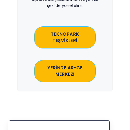
şekilde yönetelim.
TEKNOPARK
TEŞVİKLERİ
YERİNDE AR-GE
MERKEZİ