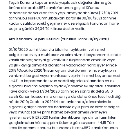
Teşvik Kanunu kapsamında yapılacak değerlendirme göz
önüne alınarak 4857 sayılı Kanunun geçici 10’uncu
maddesinde yer alan fesih yapılamayacak süreyi (17/01/2021
tarihini, bu süre Cumhurbaşkanı kararı ile 30/06/2021 tarihine
kadar uzatılabilecek) geçmemek üzere İşsizlik Fonundan hane
başına günlük 34,34 Türk lirası destek verilir.
Artı İstihdam Teşviki Getirildi (Yürürlük Tarihi: 01/12/2020)
01/10/2020 tarihi itibarıyla bildirilen aylık prim ve hizmet
belgelerinde veya muhtasar ve prim hizmet beyannamelerinde
kayıtlı olanlar, sosyal güvenlik kuruluşlarından emeklilik veya
yaşlılık aylığı almakta olanlar ile yabancılar hariç işyerlerinde
2019/Ocak ila 2020/Nisan aylarında/dönemlerinde aylık prim
ve hizmet belgesi veya muhtasar ve prim hizmet beyannamesi
ile 4/1-a kapsamında uzun vadeli sigorta kollarından en az
sigortalı bildirimi yapılan aydaki/dönemdeki sigortalı sayısına
ilave olarak veya 17/04/2020 tarihinden sonra ilk defa 5510
sayılı Kanun kapsamına alınan ya da daha önce tescil edildiği
hâlde 2019/Ocak ila 2020/Nisan aylarında/dönemlerinde
sigortalı çalıştırılmaması nedeniyle aylık prim ve hizmet belgesi
veya muhtasar ve prim hizmet beyannamesi vermeyen
işyerlerinde 01/12/2020 tarihinden itibaren işe alınanların fiilen
çalıştırılmaları hâlinde, prim ödeme gün sayısının 44,15 Türk
lirası ile çarpımı sonucu bulunacak tutar 4857 sayılı Kanunun