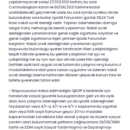
yapılamayacak süreyi (17/01/2021 tarihini, bu süre
Cumhurbaşkanı kararı ile 30/06/2021 tarihine kadar
uzatılabilecek) geçmemek üzere, bu süre içinde ücretsiz izinde
bulundukları süre kadar, İşsizlik Fonundan günlük 39,24 Türk
lirası nakdi ücret desteği verilir. Yapılan ödemelerden damga
vergisi hariç herhangi bir kesinti yapılamaz. Nakdi ücret
desteğinden yararlananlar genel sağlık sigortalısı sayılırlar ve
genel sağlık sigortasına ilişkin primleri İşsizlik Fonundan
karşılanır. Nakdi ücret desteğinden yararlanan işçinin
başvuruda bulunduğu işveren tarafından fiilen çalıştırıldığının
tespiti hâlinde işverene, bu şekilde çalıştırılan her işçi ve
çalıştırıldığı her ay için ayrı ayrı olmak üzere fiilin işlendiği
tarihteki aylık brüt asgari ücret tutarında çalışma ve iş kurumu il
müdürlüklerince idari para cezası uygulanır ve ödenen nakdi
ücret desteği ödeme tarihinden itibaren işleyecek kanuni faizi ile
birlikte işverenden tahsil edilir.
– Başvurusunun kabul edilmediğini İŞKUR’a bildirenler için
hanesinde sosyal güvenlik kuruluşlarından gelir ya da aylık
alan, kısa çalışma ödeneğinden ya da işsizlik ödeneğinden
faydalanan veya 4/1-a, 4/1-b ve 4/1-c kapsamında sigortalı
olan veya 506 sayılı Kanunun geçici 20’nci maddesi
kapsamındaki sandıklara tabi olarak çalışan ile düzenli sosyal
yardım alan bulunmamak şartlarını sağlayanlara 29/05/1986
tarihli ve 3294 sayılı Sosyal Yardımlaşma ve Dayanışmayı