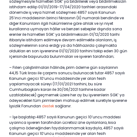
sözleşmesiyle hizmetleri SGK’ ya bildirilerek veya bildirilmeksizin
istihdam edilip 01/01/2019-17/04/2020 tarihleri arasındaki
dönemde iş veya hizmet sözleşmesi 4857 sayılı Kanunun
25’inci maddesinin birinci fıkrasının (II) numaralı bendinde ve
diğer Kanunların ilgili hükümlerine göre ahlak ve iyi niyet
kurallarına uymayan hâller ve benzeri sebepler dışında sona
erenler ile hizmetleri SGK’ ya bildirilmeksizin 01/12/2020 tarihi
itibariyle istihdam edilmeye devam edilmekte olanların, iş
sözleşmelerinin sona erdiği ya da hâlihazırda çalışmakta
oldukları en son işverenine 01/12/2020 tarihini takip eden 30 gün
içerisinde başvuruda bulunmaları ve işveren tarafından;
– Fiilen çalıştırılmaları hâlinde, prim ödeme gün sayılarının
44,15 Türk lirası ile çarpımı sonucu bulunacak tutar 4857 sayılı
Kanunun geçici 10’uncu maddesinde yer alan fesih
yapılamayacak süreyi (17/01/2021 tarihini, bu süre
Cumhurbaşkanı kararı ile 30/06/2021 tarihine kadar
uzatılabilecek) geçmemek üzere her ay bu işverenlerin SGK’ ya
ödeyecekleri tüm primlerden mahsup edilmek suretiyle işverene
İşsizlik Fonundan
destek
sağlanır.
– İşe başlatılıp 4857 sayılı Kanunun geçici 10’uncu maddesi
uyarınca işveren tarafından ücretsiz izne ayrılanlara, kısa
çalışma ödeneğinden faydalanmamak kaydıyla, 4857 sayılı
Kanunun geçici 10’uncu maddesinde yer alan fesih