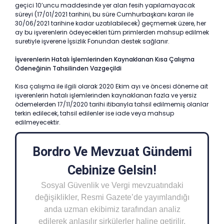
geçici 10’uncu maddesinde yer alan fesih yapılamayacak
süreyi (17/01/2021 tarihini, bu süre Cumhurbaşkanı kararı ile
30/06/2021 tarihine kadar uzatılabilecek) geçmemek üzere, her
ay bu işverenlerin ödeyecekleri tüm primlerden mahsup edilmek
suretiyle işverene İşsizlik Fonundan destek sağlanır.
İşverenlerin Hatalı İşlemlerinden Kaynaklanan Kısa Çalışma
Ödeneğinin Tahsilinden Vazgeçildi
Kısa çalışma ile ilgili olarak 2020 Ekim ayı ve öncesi döneme ait
işverenlerin hatalı işlemlerinden kaynaklanan fazla ve yersiz
ödemelerden 17/11/2020 tarihi itibarıyla tahsil edilmemiş olanlar
terkin edilecek, tahsil edilenler ise iade veya mahsup
edilmeyecektir.
Bordro Ve Mevzuat Gündemi
Cebinize Gelsin!
Sosyal Güvenlik ve Vergi mevzuatındaki
değişiklikler, Resmi Gazete’de yayımlandığı
anda uzman ekibimiz tarafından analiz
edilerek anlaşılır sirkülerler haline getirilir.