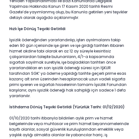
Yeniden Yapılandırılması İle Bazı Kanunlarda Değişiklik
Yapılması Hakkında Kanun 17 Kasım 2020 tarihli Resmi
Gazete’de yayımlanmış olup, bu Kanunla getirilen yeni teşvikler
detaylı olarak aşağıda açıklanmıştır.
Hızlı İşe Dönüş Teşviki Getirildi
İşsizlik ödeneğinden yararlandırılıp, işten ayrılmalarını takip
eden 90 gün içerisinde işe giren ve işe girdiği tarihten itibaren
hizmet akdine tabi olarak en az 12 ay süreyle kesintisiz
çalışanlardan talepte bulunanların, 4/1-a kapsamında
sigortalı sayılmak suretiyle, işe başladıkları tarihten önce
yararlandıkları en son işsizlik ödeneği süresi için İŞKUR
tarafından SGK’ ya ödeme yapıldığı tarihte geçerli prime esas
kazanç alt sınırı üzerinden hesaplanacak uzun vadeli sigorta
primi işveren ve sigortalı hisselerinin tamamı İşsizlik Fonundan
karşılanır, aynı işsizlik ödeneği hak sahipliği için sadece 1 defa
yararlanılır.
İstihdama Dönüş Teşviki Getirildi (Yürürlük Tarihi: 01/12/2020)
01/10/2020 tarihi itibarıyla bildirilen aylık prim ve hizmet
belgelerinde veya muhtasar ve prim hizmet beyannamelerinde
kayıtlı olanlar, sosyal güvenlik kuruluşlarından emeklilik veya
yaşlılık aylığı almakta olanlar ile yabancılar hariç; iş