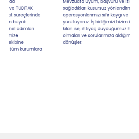
Mevzuata uyum, başvuru ve izleme adımlarında
sağladıkları kusursuz yönlendirme sayesinde artık
operasyonlarımızı sıfır kaygı ve tam güvenle
yürütüyoruz. İş birliğimizi bizim için asıl değerli
kılan ise; ihtiyaç duyduğumuz her an ulaşılabilir
olmaları ve sorularımıza aldığımız hızlı geri
dönüşler.
Slide 4 of 9