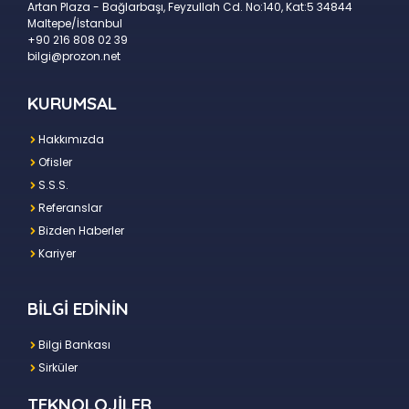
Artan Plaza - Bağlarbaşı, Feyzullah Cd. No:140, Kat:5 34844
Maltepe/İstanbul
+90 216 808 02 39
bilgi@prozon.net
KURUMSAL
Hakkımızda
Ofisler
S.S.S.
Referanslar
Bizden Haberler
Kariyer
BİLGİ EDİNİN
Bilgi Bankası
Sirküler
TEKNOLOJİLER