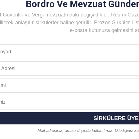
Bordro Ve Mevzuat Gündem
 Güvenlik ve Vergi mevzuatındaki değişiklikler, Resmi Gaz
ilerek anlaşılır sirkülerler haline getirilir. Prozon Sirküler 
e-posta kutunuza gelmesini sağ
Mail adresiniz, amacı dışında kullanılmaz. Dilediğiniz zam