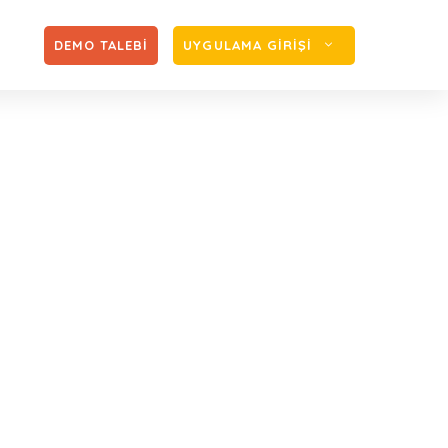
Zİ
DEMO TALEBİ
UYGULAMA GİRİŞİ
 Fazla Çalışmanın
 Uygulamaları
erçevesinde Fazla Çalışmanın 3 Temel Şartı ve
ları