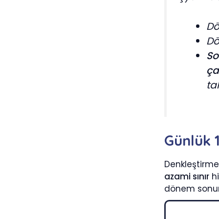
Dö
Dö
So
ça
ta
Günlük 1
Denkleştirme
azami sınır
hi
dönem sonund