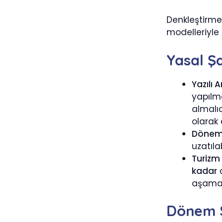
Denkleştirme
modelleriyle
Yasal Şa
Yazılı 
yapılma
almalıd
olarak
Dönem S
uzatılab
Turizm 
kadar
a
aşama
Dönem S