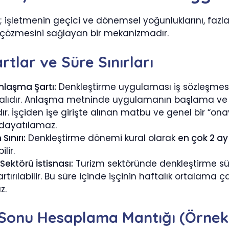
; işletmenin geçici ve dönemsel yoğunluklarını, faz
 çözmesini sağlayan bir mekanizmadır.
rtlar ve Süre Sınırları
Anlaşma Şartı:
Denkleştirme uygulaması iş sözleşmesi 
lıdır. Anlaşma metninde uygulamanın başlama ve biti
ır. İşçiden işe girişte alınan matbu ve genel bir “ona
 dayatılamaz.
ınırı:
Denkleştirme dönemi kural olarak
en çok 2 ay
ilir.
Sektörü İstisnası:
Turizm sektöründe denkleştirme s
rtırılabilir. Bu süre içinde işçinin haftalık ortalama 
z.
onu Hesaplama Mantığı (Örnekl