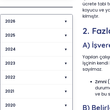
ücrete tabi t
koyucu ve ya
kılmıştır.
2026
▼
2. Faz
2025
▼
A) İşver
2024
▼
Yapılan çalış
İşçinin kendi 
2023
▼
sayılmaz.
2022
▼
Zımni (
durumd
2021
▼
ve bu s
2020
▼
B) Belir