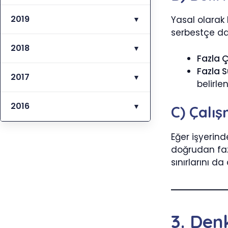
2019
Yasal olarak 
▼
serbestçe dağ
2018
▼
Fazla 
Fazla S
2017
▼
belirle
2016
▼
C) Çalı
Eğer işyerin
doğrudan faz
sınırlarını da
3. Den