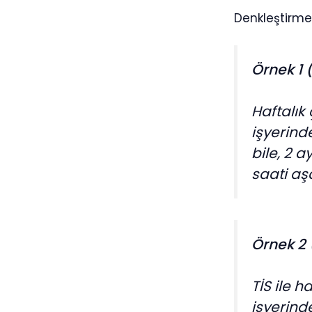
Denkleştirme
Örnek 1 
Haftalık
işyerind
bile, 2 
saati aş
Örnek 2 
TİS ile h
işyerind