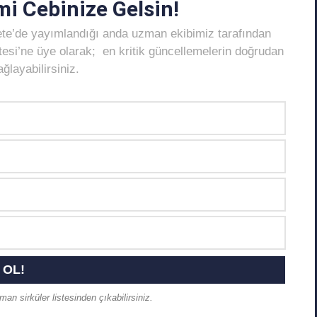
i Cebinize Gelsin!
ete’de yayımlandığı anda uzman ekibimiz tarafından
Listesi’ne üye olarak; en kritik güncellemelerin doğrudan
layabilirsiniz.
an sirküler listesinden çıkabilirsiniz.