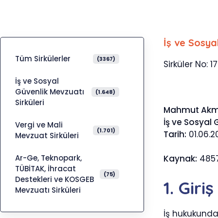
İş ve Sosya
Tüm Sirkülerler
(3367)
Sirküler No: 1
İş ve Sosyal
Güvenlik Mevzuatı
(1.648)
Sirküleri
Mahmut Ak
İş ve Sosyal
Vergi ve Mali
(1.701)
Tarih:
01.06.2
Mevzuat Sirküleri
Ar-Ge, Teknopark,
Kaynak:
4857
TÜBİTAK, İhracat
(75)
Destekleri ve KOSGEB
1. Giriş
Mevzuatı Sirküleri
İş hukukunda 