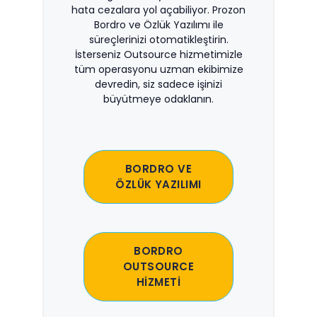
hata cezalara yol açabiliyor. Prozon
Bordro ve Özlük Yazılımı ile
süreçlerinizi otomatikleştirin.
İsterseniz Outsource hizmetimizle
tüm operasyonu uzman ekibimize
devredin, siz sadece işinizi
büyütmeye odaklanın.
BORDRO VE
ÖZLÜK YAZILIMI
BORDRO
OUTSOURCE
HİZMETİ