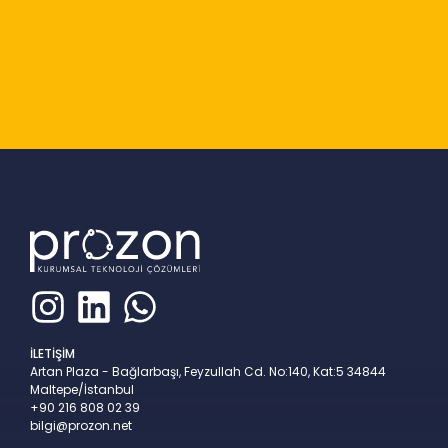
Slide 2 of 9
İLETİŞİM
Artan Plaza - Bağlarbaşı, Feyzullah Cd. No:140, Kat:5 34844
Maltepe/İstanbul
+90 216 808 02 39
bilgi@prozon.net