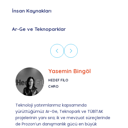
İnsan Kaynakları
Ar-Ge ve Teknoparklar
Ebru Kural
CORESYS
SATIŞ YÖNETICISI
Mevzuata uyum, başvuru ve izleme adımlarında
sağladıkları kusursuz yönlendirme sayesinde artık
operasyonlarımızı sıfır kaygı ve tam güvenle
yürütüyoruz. İş birliğimizi bizim için asıl değerli