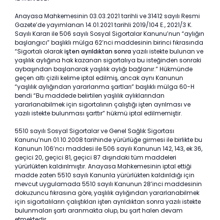
Anayasa Mahkemesinin 03.03.2021 tarihli ve 31412 sayılı Resmi
Gazete’de yayımlanan 14.01.2021 tarihli 2019/104 E., 2021/3 K.
Sayılı Kararı ile 506 sayılı Sosyal Sigortalar Kanunu’nun “aylığın
başlangıcı” başlıklı mülga 62’nci maddesinin birinci fıkrasında
“Sigortalı olarak
işten ayrıldıktan sonra
yazılı istekte bulunan ve
yaşlılık aylığına hak kazanan sigortalıya bu isteğinden sonraki
aybaşından başlanarak yaşlılık aylığı bağlanır.” Hükmünde
geçen altı çizili kelime iptal edilmiş, ancak aynı Kanunun
“yaşlılık aylığından yararlanma şartları” başlıklı mülga 60-H
bendi “Bu maddede belirtilen yaşlılık aylıklarından
yararlanabilmek için sigortalının çalıştığı işten ayrılması ve
yazılı istekte bulunması şarttır” hükmü iptal edilmemiştir.
5510 sayılı Sosyal Sigortalar ve Genel Sağlık Sigortası
Kanunu’nun 01.10.2008 tarihinde yürürlüğe girmesi ile birlikte bu
Kanunun 106’ncı maddesi ile 506 sayılı Kanunun 142, 143, ek 36,
geçici 20, geçici 81, geçici 87 dışındaki tüm maddeleri
yürürlükten kaldırılmıştır. Anayasa Mahkemesinin iptal ettiği
madde zaten 5510 sayılı Kanunla yürürlükten kaldırıldığı için
mevcut uygulamada 5510 sayılı Kanunun 28’inci maddesinin
dokuzuncu fıkrasına göre, yaşlılık aylığından yararlanabilmek
için sigortalıların çalıştıkları işten ayrıldıktan sonra yazılı istekte
bulunmaları şartı aranmakta olup, bu şart halen devam
etmektedir.