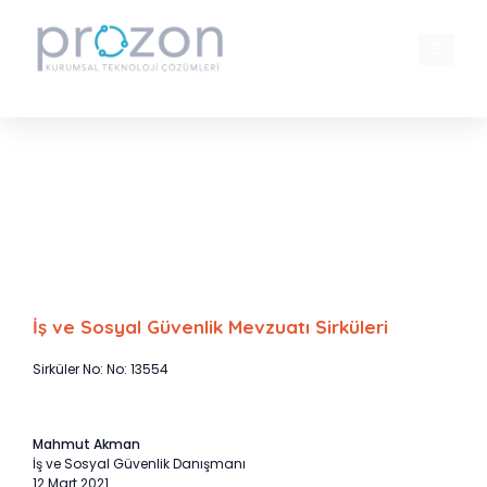
İçeriğe
atla
MENÜ
4/1-a Kapsamındaki Sigortalılara
Yaşlılık Aylığı Bağlanmada Çalıştığı
İşyerinden Ayrılma Koşulu Devam
Etmektedir
İş ve Sosyal Güvenlik Mevzuatı Sirküleri
Sirküler No: No: 13554
Mahmut Akman
İş ve Sosyal Güvenlik Danışmanı
12 Mart 2021