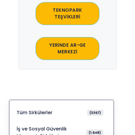
TEKNOPARK
TEŞVİKLERİ
YERİNDE AR-GE
MERKEZİ
Tüm Sirkülerler
(3367)
İş ve Sosyal Güvenlik
(1.648)