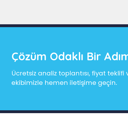
Çözüm Odaklı Bir Adım
Ücretsiz analiz toplantısı, fiyat tekl
ekibimizle hemen iletişime geçin.