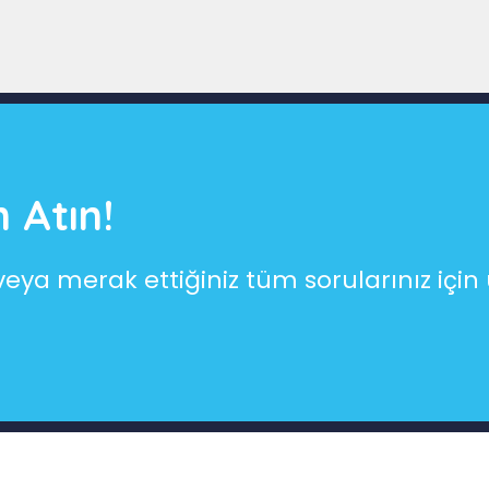
 Atın!
ifi veya merak ettiğiniz tüm sorularınız iç