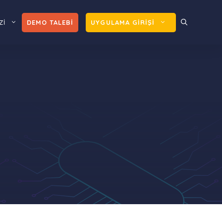
Zİ
DEMO TALEBİ
UYGULAMA GİRİŞİ