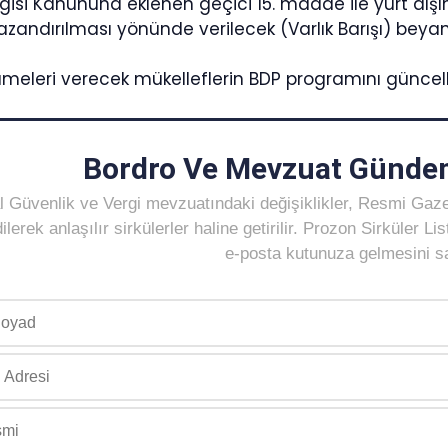
isi Kanununa eklenen geçici 15. madde ile yurt dışın
zandırılması yönünde verilecek (Varlık Barışı) beyan
eleri verecek mükelleflerin BDP programını güncel
Bordro Ve Mevzuat Gündem
 Güvenlik ve Vergi mevzuatındaki değişiklikler, Resmi Gaz
ilerek anlaşılır sirkülerler haline getirilir. Prozon Sirküler 
e-posta kutunuza gelmesini sağ