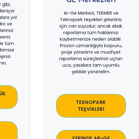
gibi,
leniyor
Ar-Ge Merkezi, TEKMER ve
lara yol
Teknopark teşvikleri şirketiniz
dro ve
için can suyudur; ancak eksik
erinizi
raporlama tüm haklarınızı
rseniz
kaybetmenize neden olabilir.
le tüm
Prozon uzmanlığıyla başvuru,
bimize
proje yönetimi ve muafiyet
şinizi
raporlama süreçlerinizi uçtan
ın.
uca, yasalara tam uyumlu
şekilde yönetelim.
ÜK
TEKNOPARK
TEŞVİKLERİ
YERİNDE AR-GE