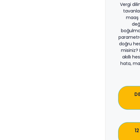
Vergi dil
tavanla
maaş d
değ
boğulma
parametre
doğru he
misiniz?
akıllı he
hata, ma
D
12