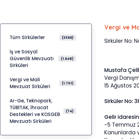
Vergi ve Ma
Tüm Sirkülerler
(3366)
Sirküler No: N
İş ve Sosyal
Güvenlik Mevzuatı
(1.648)
Sirküleri
Mustafa Çeli
Vergi Danış
Vergi ve Mali
(1.701)
15 Ağustos 2
Mevzuat Sirküleri
Ar-Ge, Teknopark,
Sirküler No: 
TÜBİTAK, İhracat
(74)
Destekleri ve KOSGEB
Gelir idaresi
Mevzuatı Sirküleri
-5 Temmuz 20
Kanunlarda v