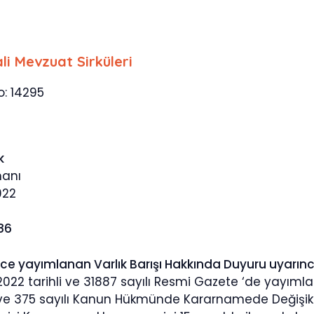
li Mevzuat Sirküleri
o: 14295
k
manı
022
386
nce yayımlanan Varlık Barışı Hakkında Duyuru uyarınc
22 tarihli ve 31887 sayılı Resmi Gazete ‘de yayımlan
e 375 sayılı Kanun Hükmünde Kararnamede Değişikl