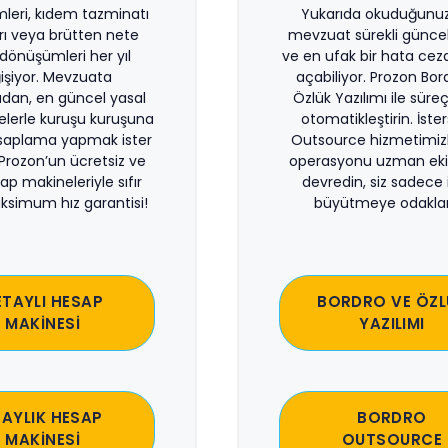
imleri, kıdem tazminatı
Yukarıda okuduğunuz 
rı veya brütten nete
mevzuat sürekli güncel
önüşümleri her yıl
ve en ufak bir hata ceza
işiyor. Mevzuata
açabiliyor. Prozon Bor
dan, en güncel yasal
Özlük Yazılımı ile süreçl
lerle kuruşu kuruşuna
otomatikleştirin. İste
saplama yapmak ister
Outsource hizmetimiz
 Prozon’un ücretsiz ve
operasyonu uzman eki
sap makineleriyle sıfır
devredin, siz sadece i
ksimum hız garantisi!
büyütmeye odaklan
ETAYLI HESAP
BORDRO VE ÖZL
MAKİNESİ
YAZILIMI
 AYLIK HESAP
BORDRO
MAKİNESİ
OUTSOURCE