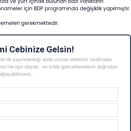
da ve yurt içinde bulunan bazı varlıkların
nameler için BDP programında değişiklik yapılmıştır.
lemeleri gerekmektedir.
i Cebinize Gelsin!
ete’de yayımlandığı anda uzman ekibimiz tarafından
Listesi’ne üye olarak; en kritik güncellemelerin doğrudan
layabilirsiniz.