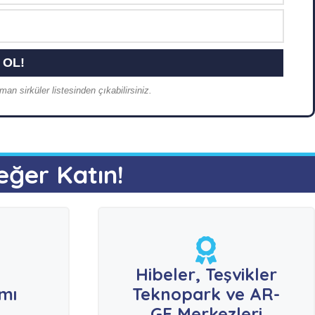
an sirküler listesinden çıkabilirsiniz.
eğer Katın!
e
Hibeler, Teşvikler
ımı
Teknopark ve AR-
GE Merkezleri