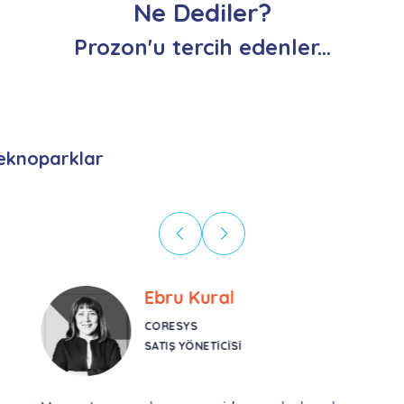
Ne Dediler?
Prozon'u tercih edenler...
eknoparklar
Ebru Kural
CORESYS
SATIŞ YÖNETICISI