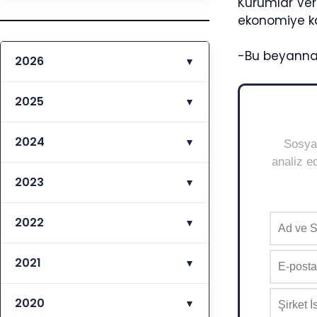
Kurumlar Verg
ekonomiye ka
-Bu beyannam
2026
▼
2025
▼
2024
▼
Sosyal
analiz ed
2023
▼
2022
▼
2021
▼
2020
▼