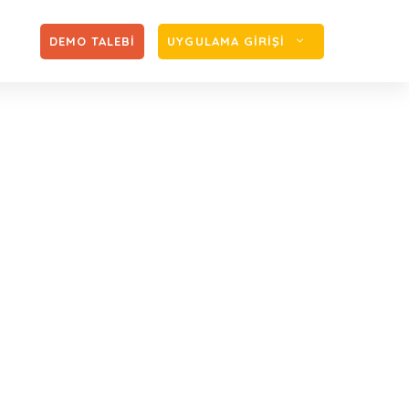
Zİ
DEMO TALEBİ
UYGULAMA GİRİŞİ
nname düzenleme
lenmesi
nda beyanname düzenleme programının (BDP)