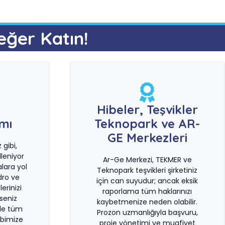
eğer Katın!
e
Hibeler, Teşvikler
ımı
Teknopark ve AR-
GE Merkezleri
gibi,
leniyor
Ar-Ge Merkezi, TEKMER ve
lara yol
Teknopark teşvikleri şirketiniz
dro ve
için can suyudur; ancak eksik
erinizi
raporlama tüm haklarınızı
rseniz
kaybetmenize neden olabilir.
le tüm
Prozon uzmanlığıyla başvuru,
bimize
proje yönetimi ve muafiyet