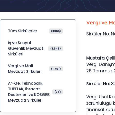
Vergi ve Ma
Tüm Sirkülerler
(3366)
Sirküler No: N
İş ve Sosyal
Güvenlik Mevzuatı
(1.648)
Sirküleri
Mustafa Çeli
Vergi Danış
Vergi ve Mali
(1.701)
26 Temmuz 
Mevzuat Sirküleri
Ar-Ge, Teknopark,
Sirküler No: 3
TÜBİTAK, İhracat
(74)
Destekleri ve KOSGEB
Vergi Usul Ka
Mevzuatı Sirküleri
zorunluluğu 
finansal kur