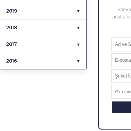
Sosyal
2019
▼
analiz ed
2018
▼
2017
▼
2016
▼