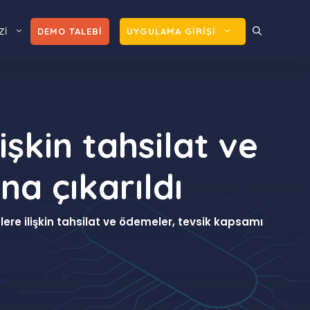
Zİ
DEMO TALEBİ
UYGULAMA GİRİŞİ
işkin tahsilat ve
na çıkarıldı
ere ilişkin tahsilat ve ödemeler, tevsik kapsamı