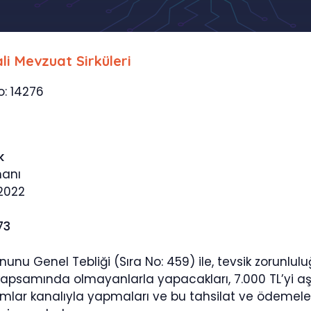
li Mevzuat Sirküleri
o: 14276
k
manı
2022
73
nunu Genel Tebliği (Sıra No: 459) ile, tevsik zorunlu
kapsamında olmayanlarla yapacakları, 7.000 TL’yi aşa
umlar kanalıyla yapmaları ve bu tahsilat ve ödemele