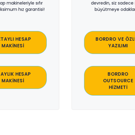
sap makineleriyle sıfır
devredin, siz sadece i
ksimum hız garantisi!
büyütmeye odaklan
ETAYLI HESAP
BORDRO VE ÖZL
MAKİNESİ
YAZILIMI
 AYLIK HESAP
BORDRO
MAKİNESİ
OUTSOURCE
HİZMETİ