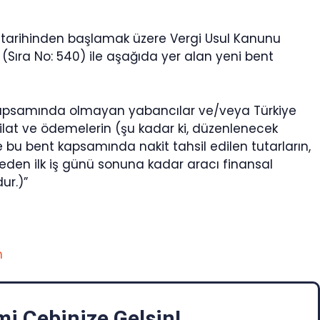
arihinden başlamak üzere Vergi Usul Kanunu
 (Sıra No: 540) ile aşağıda yer alan yeni bent
 kapsamında olmayan yabancılar ve/veya Türkiye
silat ve ödemelerin (şu kadar ki, düzenlenecek
 bu bent kapsamında nakit tahsil edilen tutarların,
 eden ilk iş günü sonuna kadar aracı finansal
ur.)”
m
i Cebinize Gelsin!