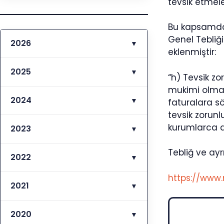
tevsik etmele
Bu kapsamda
Genel Tebliği
2026
▼
eklenmiştir:
2025
▼
“h) Tevsik z
mukimi olmaya
2024
▼
faturalara sö
tevsik zorun
kurumlarca d
2023
▼
Tebliğ ve ayrın
2022
▼
https://www.
2021
▼
2020
▼