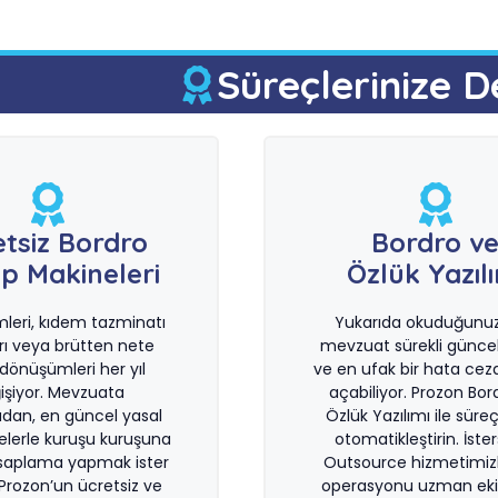
Süreçlerinize D
etsiz Bordro
Bordro v
p Makineleri
Özlük Yazıl
imleri, kıdem tazminatı
Yukarıda okuduğunuz 
rı veya brütten nete
mevzuat sürekli güncel
önüşümleri her yıl
ve en ufak bir hata ceza
işiyor. Mevzuata
açabiliyor. Prozon Bor
dan, en güncel yasal
Özlük Yazılımı ile süreçl
lerle kuruşu kuruşuna
otomatikleştirin. İste
saplama yapmak ister
Outsource hizmetimiz
 Prozon’un ücretsiz ve
operasyonu uzman eki