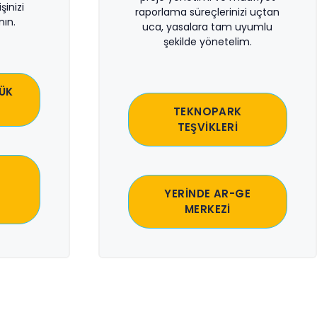
şinizi
raporlama süreçlerinizi uçtan
ın.
uca, yasalara tam uyumlu
şekilde yönetelim.
ÜK
TEKNOPARK
TEŞVİKLERİ
YERİNDE AR-GE
MERKEZİ