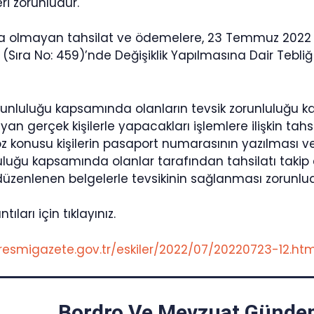
ri zorunludur.
 olmayan tahsilat ve ödemelere, 23 Temmuz 2022 t
 (Sıra No: 459)’nde Değişiklik Yapılmasına Dair Tebliğ
orunluluğu kapsamında olanların tevsik zorunluluğu
n gerçek kişilerle yapacakları işlemlere ilişkin tah
z konusu kişilerin pasaport numarasının yazılması ve
luluğu kapsamında olanlar tarafından tahsilatı takip
üzenlenen belgelerle tevsikinin sağlanması zorunlud
tıları için tıklayınız.
resmigazete.gov.tr/eskiler/2022/07/20220723-12.ht
Bordro Ve Mevzuat Gündem