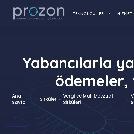
İçeriğe
atla
TEKNOLOJİLER
HİZMET
Yabancılarla yap
ödemeler, t
Ana
Vergi ve Mali Mevzuat
V
Sirküler
»
»
»
Sayfa
Sirküleri
S