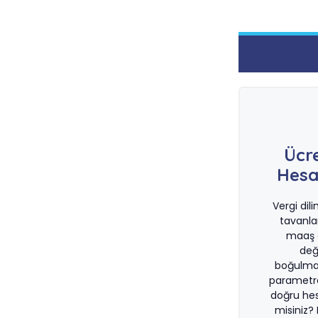
Ücr
Hesa
Vergi dil
tavanla
maaş d
değ
boğulma
parametre
doğru he
misiniz?