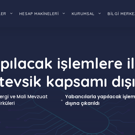
LER
HESAP MAKİNELERİ
KURUMSAL
BİLGİ MERKE
ılacak işlemlere il
evsik kapsamı dışı
ergi ve Mali Mevzuat
Yabancılarla yapılacak işleml
»
irküleri
dışına çıkarıldı