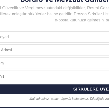
 Güvenlik ve Vergi mevzuatındaki değişiklikler, Resmi Gaz
ilerek anlaşılır sirkülerler haline getirilir. Prozon Sirküler 
e-posta kutunuza gelmesini sağ
Mail adresiniz, amacı dışında kullanılmaz. Dilediğiniz zam