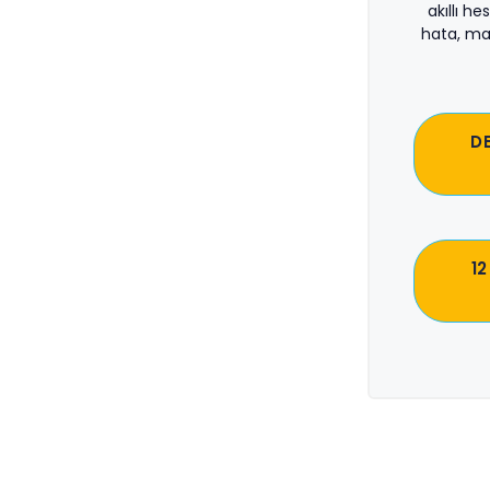
akıllı he
hata, ma
D
12