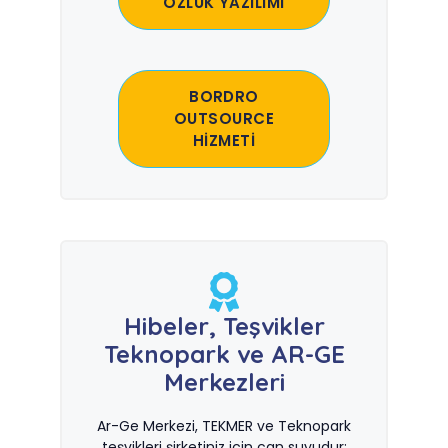
ÖZLÜK YAZILIMI
BORDRO
OUTSOURCE
HİZMETİ
Hibeler, Teşvikler
Teknopark ve AR-GE
Merkezleri
Ar-Ge Merkezi, TEKMER ve Teknopark
teşvikleri şirketiniz için can suyudur;