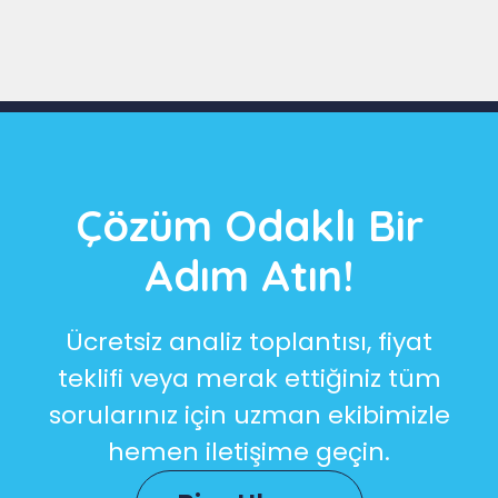
Çözüm Odaklı Bir
Adım Atın!
Ücretsiz analiz toplantısı, fiyat
teklifi veya merak ettiğiniz tüm
sorularınız için uzman ekibimizle
hemen iletişime geçin.