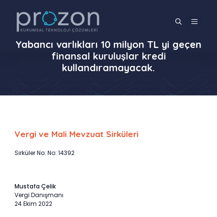
İçeriğe
atla
MENÜ
Yabancı varlıkları 10 milyon TL yi geçen
finansal kuruluşlar kredi
kullandıramayacak.
Vergi ve Mali Mevzuat Sirküleri
Sirküler No: No: 14392
Mustafa Çelik
Vergi Danışmanı
24 Ekim 2022