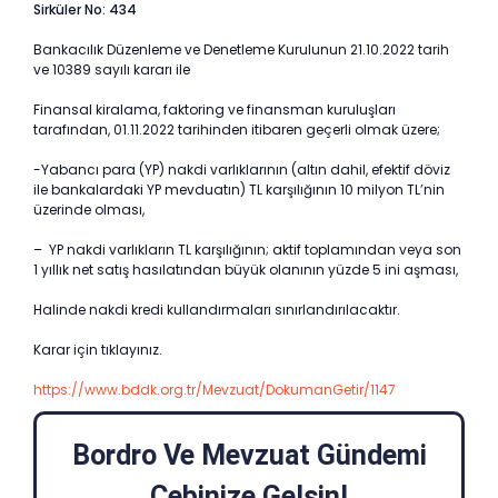
Sirküler No: 434
Bankacılık Düzenleme ve Denetleme Kurulunun 21.10.2022 tarih
ve 10389 sayılı kararı ile
Finansal kiralama, faktoring ve finansman kuruluşları
tarafından, 01.11.2022 tarihinden itibaren geçerli olmak üzere;
-Yabancı para (YP) nakdi varlıklarının (altın dahil, efektif döviz
ile bankalardaki YP mevduatın) TL karşılığının 10 milyon TL’nin
üzerinde olması,
– YP nakdi varlıkların TL karşılığının; aktif toplamından veya son
1 yıllık net satış hasılatından büyük olanının yüzde 5 ini aşması,
Halinde nakdi kredi kullandırmaları sınırlandırılacaktır.
Karar için tıklayınız.
https://www.bddk.org.tr/Mevzuat/DokumanGetir/1147
Bordro Ve Mevzuat Gündemi
Cebinize Gelsin!