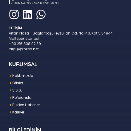
İLETİŞİM
Artan Plaza - Bağlarbaşı, Feyzullah Cd. No:140, Kat:5 34844
Maltepe/İstanbul
+90 216 808 02 39
bilgi@prozon.net
KURUMSAL
Hakkımızda
Ofisler
S.S.S.
Referanslar
Bizden Haberler
Kariyer
BİLGİ EDİNİN