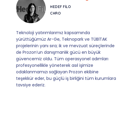
CORESYS
SATIŞ YÖNETICISI
Mevzuata uyum, başvuru ve izleme adımlarında
sağladıkları kusursuz yönlendirme sayesinde artık
operasyonlarımızı sıfır kaygı ve tam güvenle
yürütüyoruz. İş birliğimizi bizim için asıl değerli
kılan ise; ihtiyaç duyduğumuz her an ulaşılabilir
olmaları ve sorularımıza aldığımız hızlı geri
dönüşler.
Slide 4 of 9