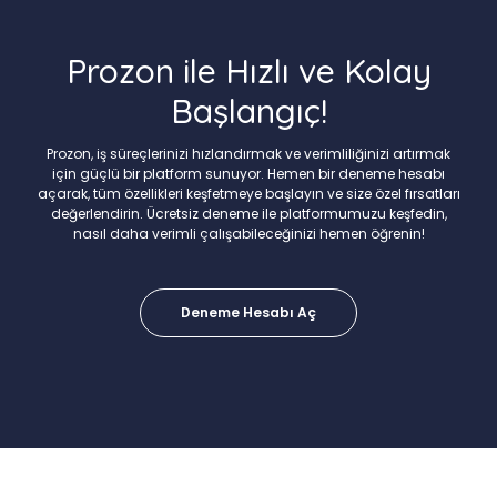
Prozon ile Hızlı ve Kolay
Başlangıç!
Prozon, iş süreçlerinizi hızlandırmak ve verimliliğinizi artırmak
için güçlü bir platform sunuyor. Hemen bir deneme hesabı
açarak, tüm özellikleri keşfetmeye başlayın ve size özel fırsatları
değerlendirin. Ücretsiz deneme ile platformumuzu keşfedin,
nasıl daha verimli çalışabileceğinizi hemen öğrenin!
Deneme Hesabı Aç