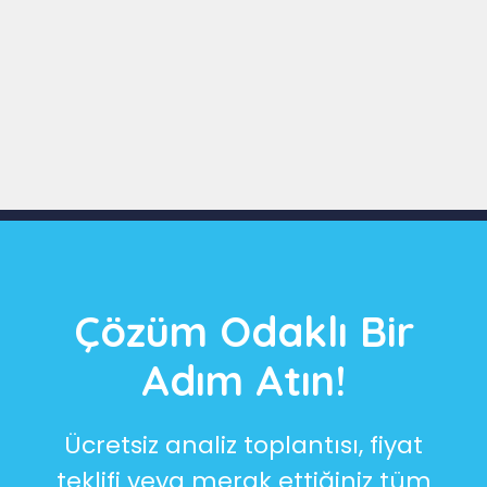
Slide 3 of 9
Çözüm Odaklı Bir
Adım Atın!
Ücretsiz analiz toplantısı, fiyat
teklifi veya merak ettiğiniz tüm