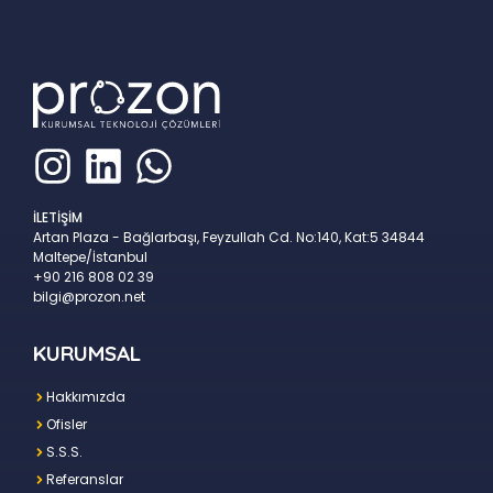
İLETİŞİM
Artan Plaza - Bağlarbaşı, Feyzullah Cd. No:140, Kat:5 34844
Maltepe/İstanbul
+90 216 808 02 39
bilgi@prozon.net
KURUMSAL
Hakkımızda
Ofisler
S.S.S.
Referanslar