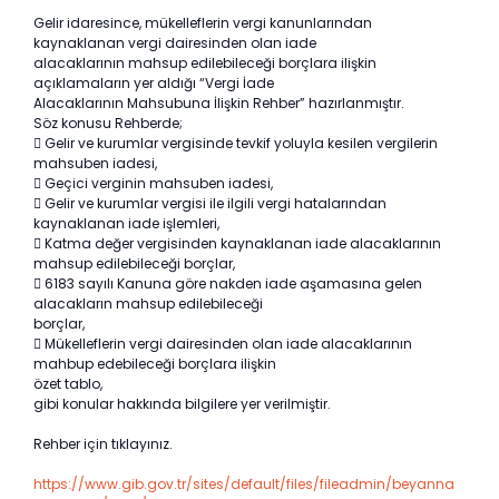
Gelir idaresince, mükelleflerin vergi kanunlarından
kaynaklanan vergi dairesinden olan iade
alacaklarının mahsup edilebileceği borçlara ilişkin
açıklamaların yer aldığı “Vergi İade
Alacaklarının Mahsubuna İlişkin Rehber” hazırlanmıştır.
Söz konusu Rehberde;
 Gelir ve kurumlar vergisinde tevkif yoluyla kesilen vergilerin
mahsuben iadesi,
 Geçici verginin mahsuben iadesi,
 Gelir ve kurumlar vergisi ile ilgili vergi hatalarından
kaynaklanan iade işlemleri,
 Katma değer vergisinden kaynaklanan iade alacaklarının
mahsup edilebileceği borçlar,
 6183 sayılı Kanuna göre nakden iade aşamasına gelen
alacakların mahsup edilebileceği
borçlar,
 Mükelleflerin vergi dairesinden olan iade alacaklarının
mahbup edebileceği borçlara ilişkin
özet tablo,
gibi konular hakkında bilgilere yer verilmiştir.
Rehber için tıklayınız.
https://www.gib.gov.tr/sites/default/files/fileadmin/beyanna