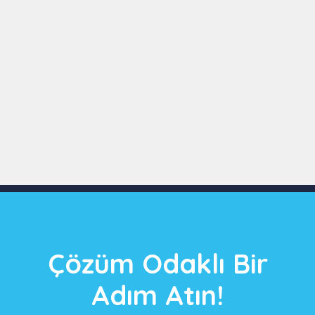
Slide 3 of 9
Çözüm Odaklı Bir
Adım Atın!