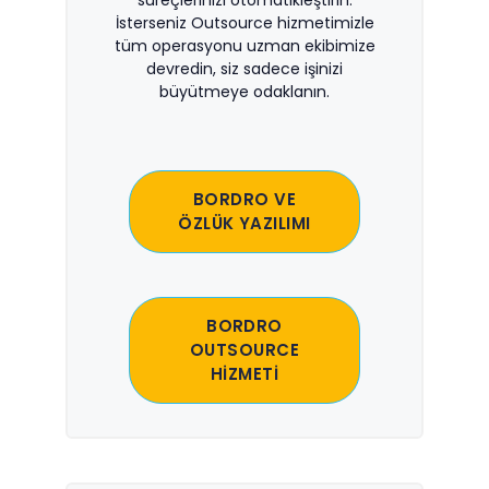
İsterseniz Outsource hizmetimizle
tüm operasyonu uzman ekibimize
devredin, siz sadece işinizi
büyütmeye odaklanın.
BORDRO VE
ÖZLÜK YAZILIMI
BORDRO
OUTSOURCE
HİZMETİ