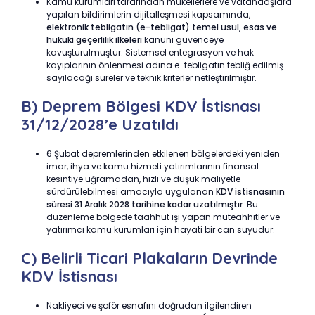
Kamu kurumları tarafından mükelleflere ve vatandaşlara
yapılan bildirimlerin dijitalleşmesi kapsamında,
elektronik tebligatın (e-tebligat) temel usul, esas ve
hukuki geçerlilik ilkeleri
kanuni güvenceye
kavuşturulmuştur. Sistemsel entegrasyon ve hak
kayıplarının önlenmesi adına e-tebligatın tebliğ edilmiş
sayılacağı süreler ve teknik kriterler netleştirilmiştir.
B) Deprem Bölgesi KDV İstisnası
31/12/2028’e Uzatıldı
6 Şubat depremlerinden etkilenen bölgelerdeki yeniden
imar, ihya ve kamu hizmeti yatırımlarının finansal
kesintiye uğramadan, hızlı ve düşük maliyetle
sürdürülebilmesi amacıyla uygulanan
KDV istisnasının
süresi 31 Aralık 2028 tarihine kadar uzatılmıştır
. Bu
düzenleme bölgede taahhüt işi yapan müteahhitler ve
yatırımcı kamu kurumları için hayati bir can suyudur.
C) Belirli Ticari Plakaların Devrinde
KDV İstisnası
Nakliyeci ve şoför esnafını doğrudan ilgilendiren