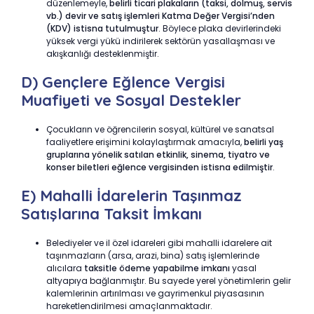
düzenlemeyle,
belirli ticari plakaların (taksi, dolmuş, servis
vb.) devir ve satış işlemleri Katma Değer Vergisi’nden
(KDV) istisna tutulmuştur
. Böylece plaka devirlerindeki
yüksek vergi yükü indirilerek sektörün yasallaşması ve
akışkanlığı desteklenmiştir.
D) Gençlere Eğlence Vergisi
Muafiyeti ve Sosyal Destekler
Çocukların ve öğrencilerin sosyal, kültürel ve sanatsal
faaliyetlere erişimini kolaylaştırmak amacıyla,
belirli yaş
gruplarına yönelik satılan etkinlik, sinema, tiyatro ve
konser biletleri eğlence vergisinden istisna edilmiştir
.
E) Mahalli İdarelerin Taşınmaz
Satışlarına Taksit İmkanı
Belediyeler ve il özel idareleri gibi mahalli idarelere ait
taşınmazların (arsa, arazi, bina) satış işlemlerinde
alıcılara
taksitle ödeme yapabilme imkanı
yasal
altyapıya bağlanmıştır. Bu sayede yerel yönetimlerin gelir
kalemlerinin artırılması ve gayrimenkul piyasasının
hareketlendirilmesi amaçlanmaktadır.