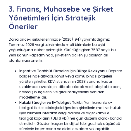
3. Finans, Muhasebe ve Şirket
Yönetimleri İçin Stratejik
Öneriler
Daha önceki sirkülerlerimizde (2026/194) yayımladığımız
Temmuz 2026 vergi takviminde mali birimlerin bu ayki
yoğunluğuna dikkat çekmiştik. Yürürlüğe giren 7587 sayılı bu
yeni Kanun kapsamında, şirketlerin acilen şu aksiyonları
planlaması önerilir:
İnşaat ve Taahhüt Firmaları İçin Bütçe Revizyonu:
Deprem
bölgesinde altyapı, konut veya kamu binası projeleri
yürüten şirketler, KDV istisnasının 2028 sonuna kadar
uzatılması avantajını dikkate alarak nakit akış tablolarını,
hakediş bütçelerini ve girdi maliyetlerini yeniden
modellemelidir.
Hukuki Süreçler ve E-Tebligat Takibi:
Yeni kanunla e-
tebligat ilkeleri sıkılaştırıldığından, şirketlerin mali ve hukuki
işler birimleri interaktif vergi dairesi ve diğer kamu e-
tebligat kapılarını (UETS vb.) her gün düzenli olarak kontrol
etmelidir. Gözden kaçan bir dijital tebligat, hak düşürücü
sürelerin kaçmasına ve ciddi cezalara yol açabilir.