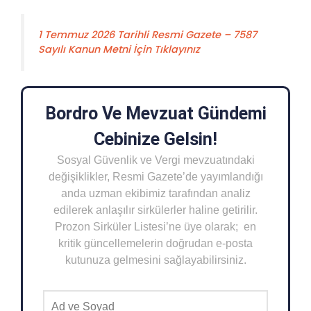
1 Temmuz 2026 Tarihli Resmi Gazete – 7587
Sayılı Kanun Metni İçin Tıklayınız
Bordro Ve Mevzuat Gündemi
Cebinize Gelsin!
Sosyal Güvenlik ve Vergi mevzuatındaki
değişiklikler, Resmi Gazete’de yayımlandığı
anda uzman ekibimiz tarafından analiz
edilerek anlaşılır sirkülerler haline getirilir.
Prozon Sirküler Listesi’ne üye olarak; en
kritik güncellemelerin doğrudan e-posta
kutunuza gelmesini sağlayabilirsiniz.