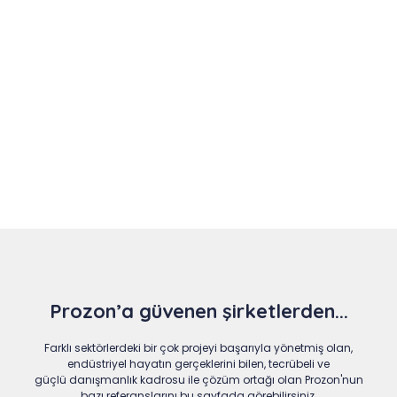
Slide 4 of 9
Prozon’a güvenen şirketlerden...
Farklı sektörlerdeki bir çok projeyi başarıyla yönetmiş olan,
endüstriyel hayatın gerçeklerini bilen, tecrübeli ve
güçlü danışmanlık kadrosu ile çözüm ortağı olan Prozon'nun
bazı referanslarını bu sayfada görebilirsiniz.