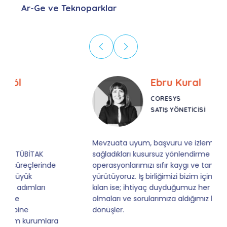
Ar-Ge ve Teknoparklar
Ebru Kural
CORESYS
SATIŞ YÖNETICISI
Mevzuata uyum, başvuru ve izleme adımlarında
sağladıkları kusursuz yönlendirme sayesinde artık
operasyonlarımızı sıfır kaygı ve tam güvenle
yürütüyoruz. İş birliğimizi bizim için asıl değerli
kılan ise; ihtiyaç duyduğumuz her an ulaşılabilir
olmaları ve sorularımıza aldığımız hızlı geri
dönüşler.