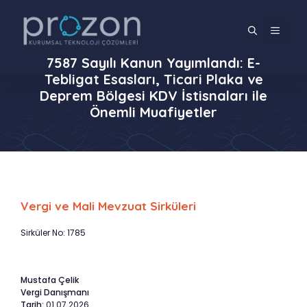
İçeriğe
atla
MENÜ
7587 Sayılı Kanun Yayımlandı: E-
Tebligat Esasları, Ticari Plaka ve
Deprem Bölgesi KDV İstisnaları ile
Önemli Muafiyetler
Vergi ve Mali Mevzuat Sirküleri
Sirküler No: 1785
Mustafa Çelik
Vergi Danışmanı
Tarih:
01.07.2026