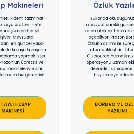
p Makineleri
Özlük Yazıl
imleri, kıdem tazminatı
Yukarıda okuduğunuz 
rı veya brütten nete
mevzuat sürekli güncel
önüşümleri her yıl
ve en ufak bir hata ceza
işiyor. Mevzuata
açabiliyor. Prozon Bor
dan, en güncel yasal
Özlük Yazılımı ile süreçl
lerle kuruşu kuruşuna
otomatikleştirin. İste
saplama yapmak ister
Outsource hizmetimiz
 Prozon’un ücretsiz ve
operasyonu uzman eki
sap makineleriyle sıfır
devredin, siz sadece i
ksimum hız garantisi!
büyütmeye odaklan
ETAYLI HESAP
BORDRO VE ÖZL
MAKİNESİ
YAZILIMI