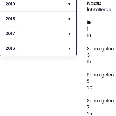
İvazsız
2019
▼
İntikallerde
2018
▼
İlk 1.70
1
2017
▼
10
2016
Sonra gele
▼
3
15
Sonra gele
5
20
Sonra gelen
7
25