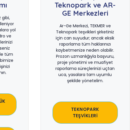
ımı
Teknopark ve AR-
GE Merkezleri
gibi,
leniyor
Ar-Ge Merkezi, TEKMER ve
lara yol
Teknopark teşvikleri şirketiniz
dro ve
için can suyudur; ancak eksik
erinizi
raporlama tüm haklarınızı
rseniz
kaybetmenize neden olabilir.
le tüm
Prozon uzmanlığıyla başvuru,
bimize
proje yönetimi ve muafiyet
şinizi
raporlama süreçlerinizi uçtan
ın.
uca, yasalara tam uyumlu
şekilde yönetelim.
ÜK
TEKNOPARK
TEŞVİKLERİ