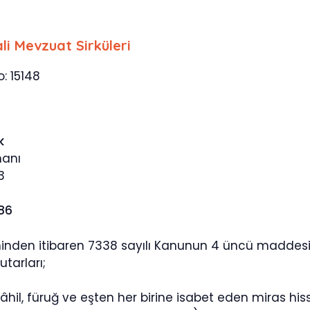
li Mevzuat Sirküleri
o: 15148
k
manı
3
886
hinden itibaren 7338 sayılı Kanunun 4 üncü maddesinin
utarları;
 dâhil, füruğ ve eşten her birine isabet eden miras h