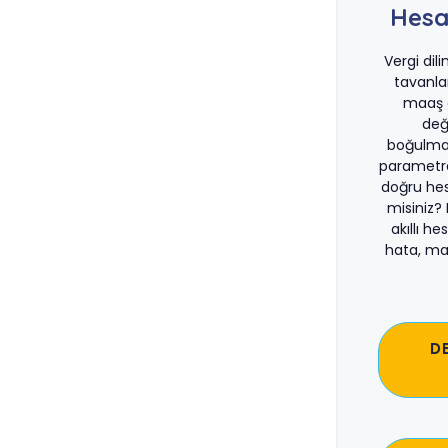
Hesa
Vergi dil
tavanla
maaş d
değ
boğulma
parametre
doğru he
misiniz?
akıllı he
hata, ma
D