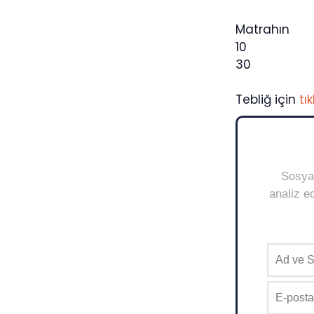
Matrahın 31
10
30
Tebliğ için
tık
Sosyal
analiz ed