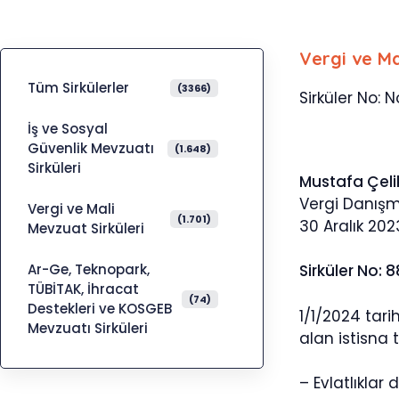
Vergi ve Ma
Tüm Sirkülerler
(3366)
Sirküler No: N
İş ve Sosyal
Güvenlik Mevzuatı
(1.648)
Sirküleri
Mustafa Çeli
Vergi Danış
Vergi ve Mali
(1.701)
30 Aralık 202
Mevzuat Sirküleri
Ar-Ge, Teknopark,
Sirküler No: 
TÜBİTAK, İhracat
(74)
Destekleri ve KOSGEB
1/1/2024 tari
Mevzuatı Sirküleri
alan istisna t
– Evlatlıklar