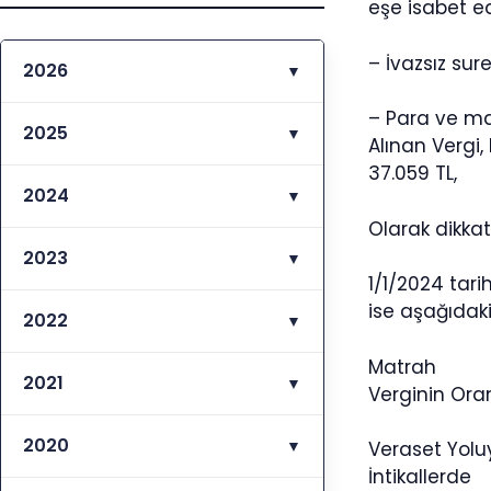
eşe isabet ed
– İvazsız sur
2026
▼
– Para ve mal
2025
▼
Alınan Vergi
37.059 TL,
2024
▼
Olarak dikkat
2023
▼
1/1/2024 tari
ise aşağıdak
2022
▼
Matrah
2021
▼
Verginin Ora
2020
▼
Veraset Yolu
İntikallerde