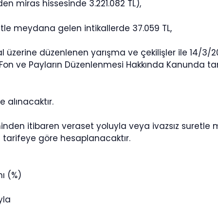
en miras hissesinde 3.221.082 TL),
etle meydana gelen intikallerde 37.059 TL,
 üzerine düzenlenen yarışma ve çekilişler ile 14/3/20
, Fon ve Payların Düzenlenmesi Hakkında Kanunda t
e alınacaktır.
hinden itibaren veraset yoluyla veya ivazsız suretle 
i tarifeye göre hesaplanacaktır.
nı (%)
yla