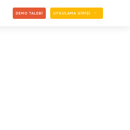
Zİ
DEMO TALEBİ
UYGULAMA GİRİŞİ
yılı maktu had ve
ergisinde 2024 yılı maktu had ve oranları belirlendi