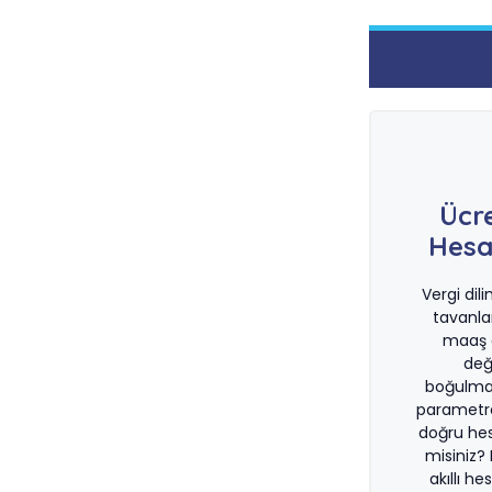
Ücr
Hesa
Vergi dil
tavanla
maaş d
değ
boğulma
parametre
doğru he
misiniz?
akıllı he