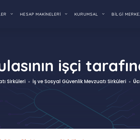
LER
HESAP MAKİNELERİ
KURUMSAL
BİLGİ MERKE
lasının işçi taraf
ı Sirküleri
İş ve Sosyal Güvenlik Mevzuatı Sirküleri
Üc
»
»