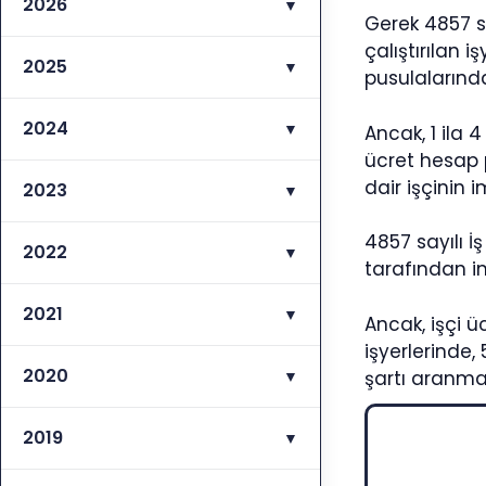
2026
▼
Gerek 4857 sa
çalıştırılan 
2025
▼
pusulalarınd
2024
▼
Ancak, 1 ila
ücret hesap 
dair işçinin 
2023
▼
4857 sayılı 
2022
▼
tarafından 
2021
▼
Ancak, işçi 
işyerlerinde
2020
▼
şartı aranma
2019
▼