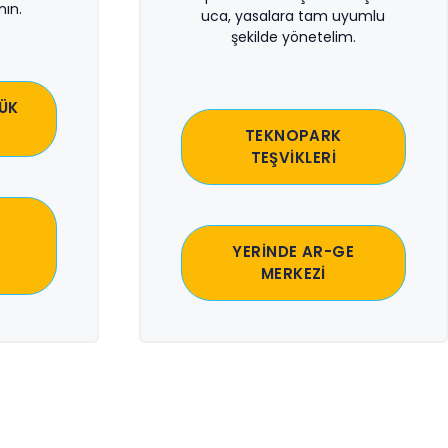
ın.
uca, yasalara tam uyumlu
şekilde yönetelim.
ÜK
TEKNOPARK
TEŞVİKLERİ
YERİNDE AR-GE
MERKEZİ