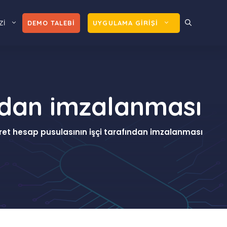
Zİ
DEMO TALEBİ
UYGULAMA GİRİŞİ
ından imzalanması
ret hesap pusulasının işçi tarafından imzalanması