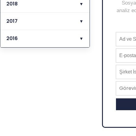
Sosyal
2018
▼
analiz ed
2017
▼
2016
▼