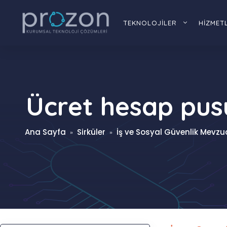
İçeriğe
atla
TEKNOLOJİLER
HİZMET
Ücret hesap pusu
Ana Sayfa
Sirküler
İş ve Sosyal Güvenlik Mevzuat
»
»