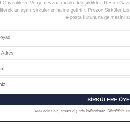
 Güvenlik ve Vergi mevzuatındaki değişiklikler, Resmi Gaz
ilerek anlaşılır sirkülerler haline getirilir. Prozon Sirküler 
e-posta kutunuza gelmesini sağ
Mail adresiniz, amacı dışında kullanılmaz. Dilediğiniz zam