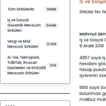
İş ve Sosya
Tüm Sirkülerler
(3363)
Sirküler No: N
İş ve Sosyal
Güvenlik Mevzuatı
(1.648)
Sirküleri
Mahmut Ak
İş ve Sosyal
Vergi ve Mali
(1.701)
9 Aralık 2019
Mevzuat Sirküleri
Ar-Ge, Teknopark,
4857 sayılı 
TÜBİTAK, İhracat
hesabını göst
(74)
Destekleri ve KOSGEB
hesap pusulas
Mevzuatı Sirküleri
işverenin öze
5510 sayılı 
bulunması ge
makbuz mukab