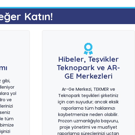
eğer Katın!
e
Hibeler, Teşvikler
ımı
Teknopark ve AR-
GE Merkezleri
gibi,
leniyor
Ar-Ge Merkezi, TEKMER ve
lara yol
Teknopark teşvikleri şirketiniz
dro ve
için can suyudur; ancak eksik
erinizi
raporlama tüm haklarınızı
rseniz
kaybetmenize neden olabilir.
le tüm
Prozon uzmanlığıyla başvuru,
bimize
proje yönetimi ve muafiyet
şinizi
raporlama süreçlerinizi uçtan