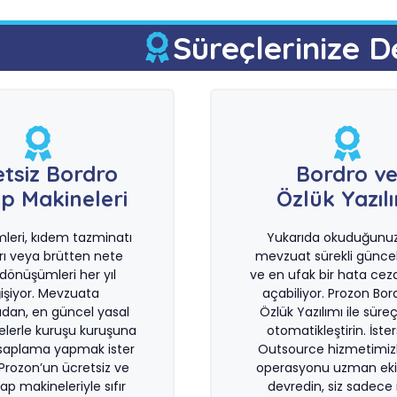
Süreçlerinize D
etsiz Bordro
Bordro v
p Makineleri
Özlük Yazıl
imleri, kıdem tazminatı
Yukarıda okuduğunuz 
rı veya brütten nete
mevzuat sürekli güncel
önüşümleri her yıl
ve en ufak bir hata ceza
işiyor. Mevzuata
açabiliyor. Prozon Bor
dan, en güncel yasal
Özlük Yazılımı ile süreçl
lerle kuruşu kuruşuna
otomatikleştirin. İste
saplama yapmak ister
Outsource hizmetimiz
 Prozon’un ücretsiz ve
operasyonu uzman eki
sap makineleriyle sıfır
devredin, siz sadece i