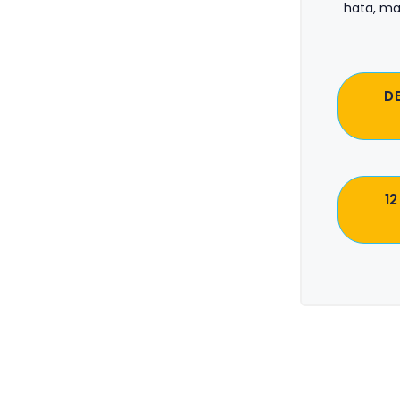
hata, ma
D
12