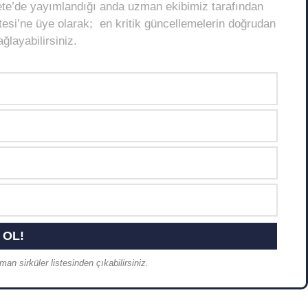
ete’de yayımlandığı anda uzman ekibimiz tarafından
Listesi’ne üye olarak; en kritik güncellemelerin doğrudan
layabilirsiniz.
an sirküler listesinden çıkabilirsiniz.