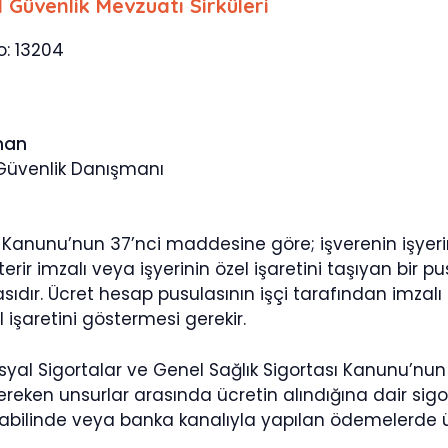
l Güvenlik Mevzuatı Sirküleri
o: 13204
man
 Güvenlik Danışmanı
İş Kanunu’nun 37’nci maddesine göre; işverenin işye
erir imzalı veya işyerinin özel işaretini taşıyan bir 
ıdır. Ücret hesap pusulasının işçi tarafından imzalı 
l işaretini göstermesi gerekir.
Sosyal Sigortalar ve Genel Sağlık Sigortası Kanunu’n
reken unsurlar arasında ücretin alındığına dair sigo
ilinde veya banka kanalıyla yapılan ödemelerde ü