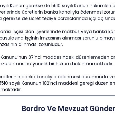
yılı Kanun gerekse de 5510 sayılı Kanun hükümleri bir
işyerlerinde ücretlerin banka kanalıyla ödenmesi zor
a gerekse de ücret tediye bordrolarında işçi açısı
 4 arası işçisi olan işyerlerinde makbuz veya banka 
pusulasına işçinin imzasının alınması zorunlu olmayı
imzasının alınması zorunludur.
İş Kanunu’nun 37’nci maddesindeki düzenlemeden anla
imzalanmasına yönelik bir hüküm bulunmamaktadır.
ücretlerinin banka kanalıyla ödenmesi durumunda v
, 5510 sayılı Kanunun 102’nci maddesi gereği düzenl
maktadır.
Bordro Ve Mevzuat Gündem