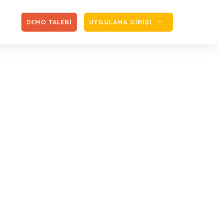
Zİ
DEMO TALEBİ
UYGULAMA GİRİŞİ
li Yayımlandı
SGK Tebligat Pusulasının Son Hali Yayımlandı