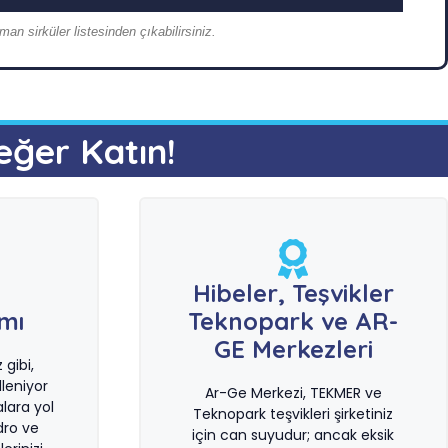
an sirküler listesinden çıkabilirsiniz.
eğer Katın!
e
Hibeler, Teşvikler
ımı
Teknopark ve AR-
GE Merkezleri
gibi,
leniyor
Ar-Ge Merkezi, TEKMER ve
lara yol
Teknopark teşvikleri şirketiniz
dro ve
için can suyudur; ancak eksik