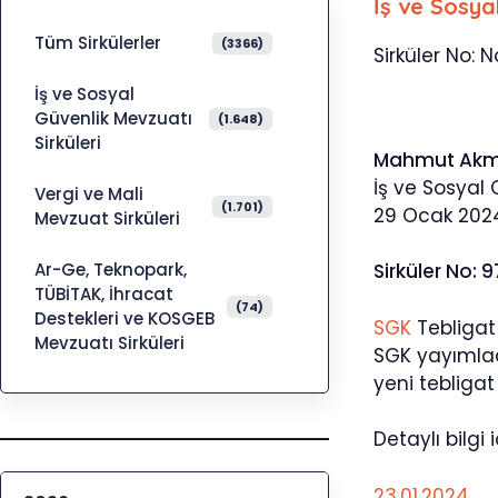
İş ve Sosya
Tüm Sirkülerler
(3366)
Sirküler No: No
İş ve Sosyal
Güvenlik Mevzuatı
(1.648)
Sirküleri
Mahmut Ak
İş ve Sosyal
Vergi ve Mali
(1.701)
29 Ocak 202
Mevzuat Sirküleri
Ar-Ge, Teknopark,
Sirküler No: 9
TÜBİTAK, İhracat
(74)
Destekleri ve KOSGEB
SGK
Tebligat
Mevzuatı Sirküleri
SGK yayımladı
yeni tebligat 
Detaylı bilgi
23.01.2024