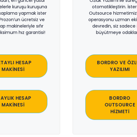
dan, en güncel yasal
Özlük Yazılımı ile süreçl
lerle kuruşu kuruşuna
otomatikleştirin. İste
saplama yapmak ister
Outsource hizmetimiz
 Prozon’un ücretsiz ve
operasyonu uzman eki
sap makineleriyle sıfır
devredin, siz sadece i
ksimum hız garantisi!
büyütmeye odaklan
ETAYLI HESAP
BORDRO VE ÖZL
MAKİNESİ
YAZILIMI
 AYLIK HESAP
BORDRO
MAKİNESİ
OUTSOURCE
HİZMETİ