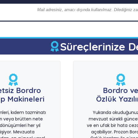
Mail adresiniz, amacı dışında kullanılmaz. Dilediğiniz zam
Süreçlerinize D
etsiz Bordro
Bordro v
p Makineleri
Özlük Yazıl
imleri, kıdem tazminatı
Yukarıda okuduğunuz 
rı veya brütten nete
mevzuat sürekli güncel
önüşümleri her yıl
ve en ufak bir hata ceza
işiyor. Mevzuata
açabiliyor. Prozon Bor