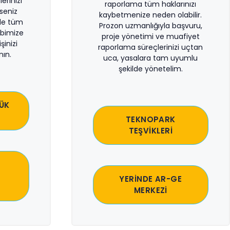
erinizi
raporlama tüm haklarınızı
rseniz
kaybetmenize neden olabilir.
le tüm
Prozon uzmanlığıyla başvuru,
bimize
proje yönetimi ve muafiyet
şinizi
raporlama süreçlerinizi uçtan
ın.
uca, yasalara tam uyumlu
şekilde yönetelim.
ÜK
TEKNOPARK
TEŞVİKLERİ
YERİNDE AR-GE
MERKEZİ