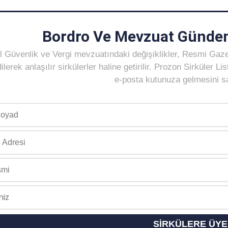
Bordro Ve Mevzuat Gündem
 Güvenlik ve Vergi mevzuatındaki değişiklikler, Resmi Gaz
ilerek anlaşılır sirkülerler haline getirilir. Prozon Sirküler 
e-posta kutunuza gelmesini sağ