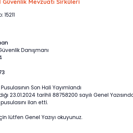
l Güvenlik Mevzuatı Sirküleri
: 15211
man
 Güvenlik Danışmanı
4
73
 Pusulasının Son Hali Yayımlandı
ğı 23.01.2024 tarihli 88758200 sayılı Genel Yazısında
pusulasını ilan etti.
 için lütfen Genel Yazıyı okuyunuz.