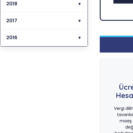
2018
▼
2017
▼
2016
▼
Ücr
Hesa
Vergi dil
tavanla
maaş d
değ