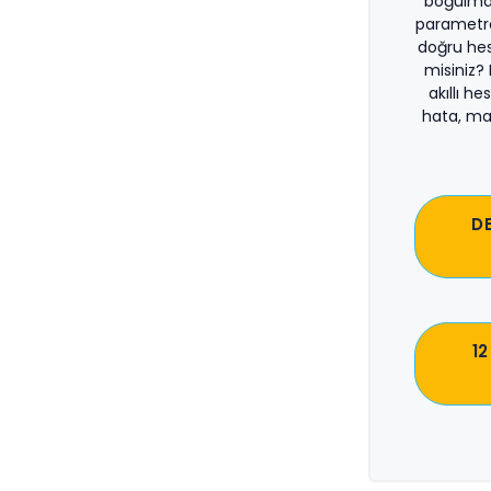
boğulma
parametre
doğru he
misiniz?
akıllı he
hata, ma
D
12