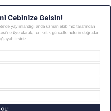
i Cebinize Gelsin!
ete’de yayımlandığı anda uzman ekibimiz tarafından
Listesi’ne üye olarak; en kritik güncellemelerin doğrudan
layabilirsiniz.