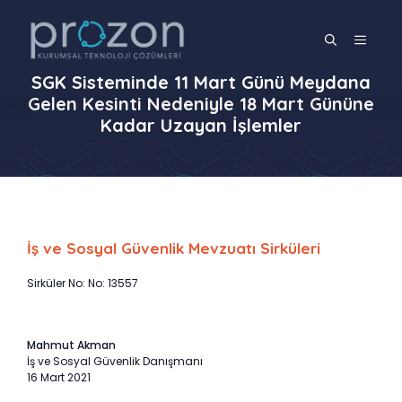
İçeriğe
atla
MENÜ
SGK Sisteminde 11 Mart Günü Meydana
Gelen Kesinti Nedeniyle 18 Mart Gününe
Kadar Uzayan İşlemler
İş ve Sosyal Güvenlik Mevzuatı Sirküleri
Sirküler No: No: 13557
Mahmut Akman
İş ve Sosyal Güvenlik Danışmanı
16 Mart 2021