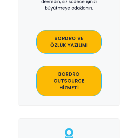
devredin, siz sadece işinizi
büyütmeye odaklanın.
BORDRO VE
ÖZLÜK YAZILIMI
BORDRO
OUTSOURCE
HİZMETİ