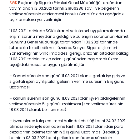
SGK
Başkanlığı Sigorta Primleri Genel Müdürlüğü tarafından
yayımlanan 12.03.2021 tarihli, 21966286 sayılı ve belgelerin
verilme süresinin ertelenmesi konulu Genel Yazıda aşağıdaki
açıklamalara yer verilmiştir.
11.03.2021 tarihinde SGK intranet ve internet uygulamalarında
erişim sorunu meydana geldiği ve bu erişim sorununun Hizmet
Sunumu Genel Müdürlüğü tarafından 11.03.2021 tarihinde
tutanakla tespit edilmesi üzerine, Sosyal Sigorta İşlemleri
Yönetmeliği’nin 5’inci maddesi gereği, arızanın ortadan kalktığı
11.03.2021 tarihini takip eden iş gününden başlamak üzere
aşağıdaki hususlar uygun görülmüştür.
– Kanuni sürenin son günü 11.03.2021 olan sigortalı işe giriş ve
sigortalı işten ayrılış bildirgelerinin verilme süresinin 5 iş günü
uzatılması.
– Kanuni sürenin son günü 11.03.2021 olan işyeri bildirgelerinin
verilme süresinin 5 iş günü uzatılması (son verilme süresinin
18.03.2021 olarak belirlenmesi).
– İşverenlerce talep edilmesi halinde tebellüğ tarihi 24.02.2021
olması nedeniyle son ödeme tarihi 11.03.2021 olan idari para
cezalarının ödeme tarihinin 5 iş günü uzatılması (tebellüğ
tarihinin 03.03.2021 tarihi girilerek son ödeme süresinin