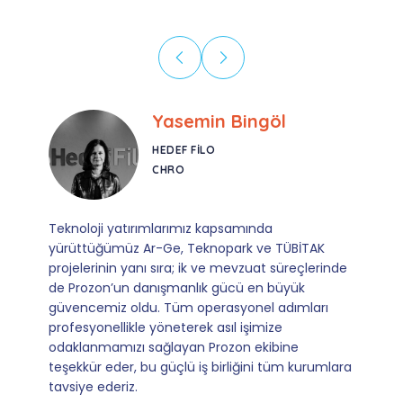
Ebru Kural
CORESYS
SATIŞ YÖNETICISI
Mevzuata uyum, başvuru ve izleme adımlarında
sağladıkları kusursuz yönlendirme sayesinde artık
operasyonlarımızı sıfır kaygı ve tam güvenle
yürütüyoruz. İş birliğimizi bizim için asıl değerli
kılan ise; ihtiyaç duyduğumuz her an ulaşılabilir
olmaları ve sorularımıza aldığımız hızlı geri
dönüşler.