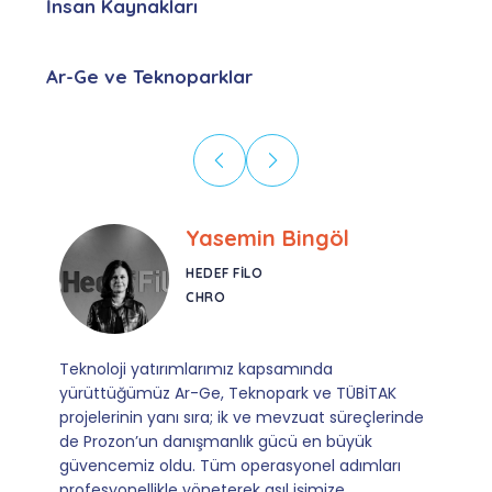
İnsan Kaynakları
Ar-Ge ve Teknoparklar
Ebru Kural
CORESYS
SATIŞ YÖNETICISI
Mevzuata uyum, başvuru ve izleme adımlarında
sağladıkları kusursuz yönlendirme sayesinde artık
operasyonlarımızı sıfır kaygı ve tam güvenle
yürütüyoruz. İş birliğimizi bizim için asıl değerli
kılan ise; ihtiyaç duyduğumuz her an ulaşılabilir
olmaları ve sorularımıza aldığımız hızlı geri