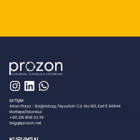
Slide 2 of 9
İLETİŞİM
Artan Plaza - Bağlarbaşı, Feyzullah Cd. No:140, Kat:5 34844
Maltepe/İstanbul
+90 216 808 02 39
bilgi@prozon.net
KURUMSAL