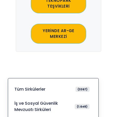
TEKNOPARK
TEŞVİKLERİ
YERİNDE AR-GE
MERKEZİ
Tüm Sirkülerler
(3367)
İş ve Sosyal Güvenlik
(1.648)
Mevzuatı Sirküleri