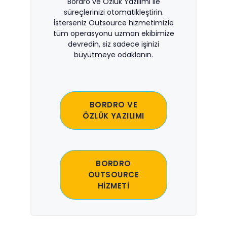
Bordro ve Özlük Yazılımı ile
süreçlerinizi otomatikleştirin.
İsterseniz Outsource hizmetimizle
tüm operasyonu uzman ekibimize
devredin, siz sadece işinizi
büyütmeye odaklanın.
BORDRO VE
ÖZLÜK YAZILIMI
BORDRO
OUTSOURCE
HİZMETİ