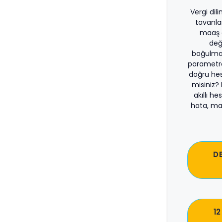
Vergi dil
tavanla
maaş d
değ
boğulma
parametre
doğru he
misiniz?
akıllı he
hata, ma
D
12