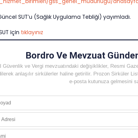
na_hizmet_birimleri/gss_genel_mudurlugu/anasayf
üncel SUT’u (Sağlık Uygulama Tebliği) yayımladı.
SUT için
tıklayınız
Bordro Ve Mevzuat Gündem
 Güvenlik ve Vergi mevzuatındaki değişiklikler, Resmi Gaz
ilerek anlaşılır sirkülerler haline getirilir. Prozon Sirküler 
e-posta kutunuza gelmesini sağ