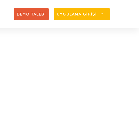
Zİ
DEMO TALEBİ
UYGULAMA GİRİŞİ
ik Sonrası GÜNCEL
 Yayımladı
arihli Değişiklik Sonrası GÜNCEL SAĞLIK UYGULAMA