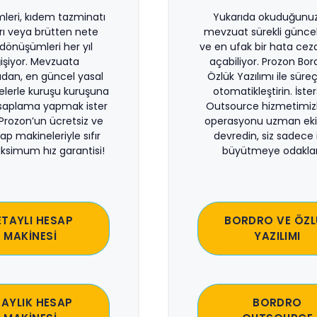
imleri, kıdem tazminatı
Yukarıda okuduğunuz 
rı veya brütten nete
mevzuat sürekli güncel
önüşümleri her yıl
ve en ufak bir hata ceza
işiyor. Mevzuata
açabiliyor. Prozon Bor
dan, en güncel yasal
Özlük Yazılımı ile süreçl
lerle kuruşu kuruşuna
otomatikleştirin. İste
saplama yapmak ister
Outsource hizmetimiz
 Prozon’un ücretsiz ve
operasyonu uzman eki
sap makineleriyle sıfır
devredin, siz sadece i
ksimum hız garantisi!
büyütmeye odaklan
ETAYLI HESAP
BORDRO VE ÖZL
MAKİNESİ
YAZILIMI
 AYLIK HESAP
BORDRO