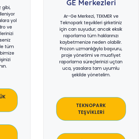
GE Merkezleri
gibi,
leniyor
Ar-Ge Merkezi, TEKMER ve
lara yol
Teknopark teşvikleri şirketiniz
dro ve
için can suyudur; ancak eksik
erinizi
raporlama tüm haklarınızı
rseniz
kaybetmenize neden olabilir.
le tüm
Prozon uzmanlığıyla başvuru,
bimize
proje yönetimi ve muafiyet
şinizi
raporlama süreçlerinizi uçtan
ın.
uca, yasalara tam uyumlu
şekilde yönetelim.
ÜK
TEKNOPARK
TEŞVİKLERİ