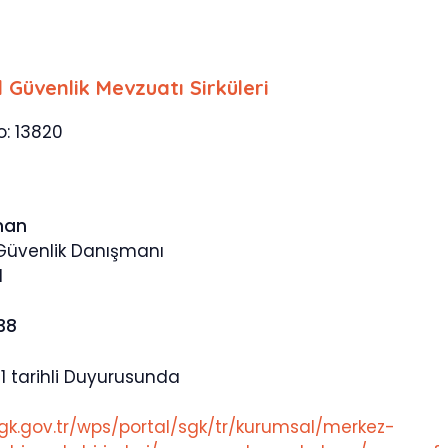
l Güvenlik Mevzuatı Sirküleri
o: 13820
man
 Güvenlik Danışmanı
1
538
1 tarihli Duyurusunda
gk.gov.tr/wps/portal/sgk/tr/kurumsal/merkez-