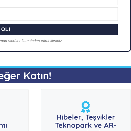
an sirküler listesinden çıkabilirsiniz.
eğer Katın!
e
Hibeler, Teşvikler
ımı
Teknopark ve AR-