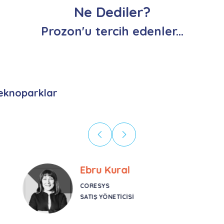
Ne Dediler?
Prozon'u tercih edenler...
eknoparklar
Ebru Kural
CORESYS
SATIŞ YÖNETICISI