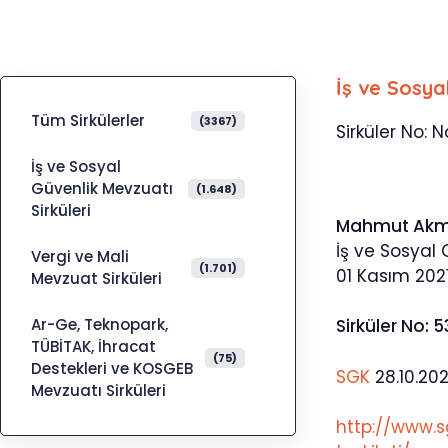
İş ve Sosya
Tüm Sirkülerler
(3367)
Sirküler No: N
İş ve Sosyal
Güvenlik Mevzuatı
(1.648)
Sirküleri
Mahmut Ak
İş ve Sosyal
Vergi ve Mali
(1.701)
01 Kasım 202
Mevzuat Sirküleri
Ar-Ge, Teknopark,
Sirküler No: 
TÜBİTAK, İhracat
(75)
Destekleri ve KOSGEB
SGK
28.10.202
Mevzuatı Sirküleri
http://www.s