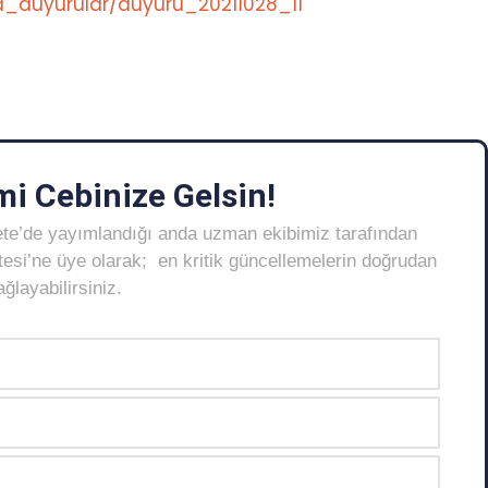
a_duyurular/duyuru_20211028_11
i Cebinize Gelsin!
ete’de yayımlandığı anda uzman ekibimiz tarafından
Listesi’ne üye olarak; en kritik güncellemelerin doğrudan
layabilirsiniz.