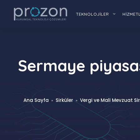
İçeriğe
atla
TEKNOLOJİLER
HİZMET
Sermaye piyasası
Ana Sayfa
Sirküler
Vergi ve Mali Mevzuat Sir
»
»