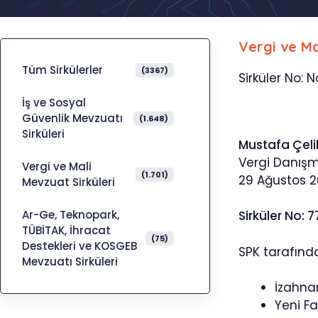
Vergi ve Ma
Tüm Sirkülerler
(3367)
Sirküler No: N
İş ve Sosyal
Güvenlik Mevzuatı
(1.648)
Sirküleri
Mustafa Çeli
Vergi Danış
Vergi ve Mali
(1.701)
29 Ağustos 
Mevzuat Sirküleri
Ar-Ge, Teknopark,
Sirküler No: 7
TÜBİTAK, İhracat
(75)
Destekleri ve KOSGEB
SPK tarafınd
Mevzuatı Sirküleri
İzahna
Yeni Faa