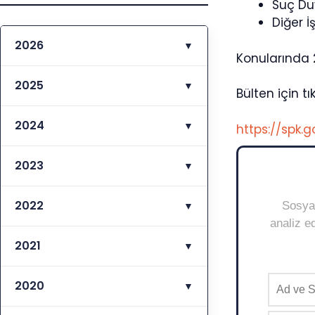
Suç Duy
Diğer 
2026
▼
Konularında 
2025
▼
Bülten için tık
2024
▼
https://spk
2023
▼
2022
▼
Sosyal
analiz ed
2021
▼
2020
▼