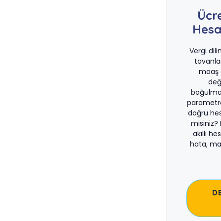
Ücr
Hesa
Vergi dil
tavanla
maaş d
değ
boğulma
parametre
doğru he
misiniz?
akıllı he
hata, ma
D