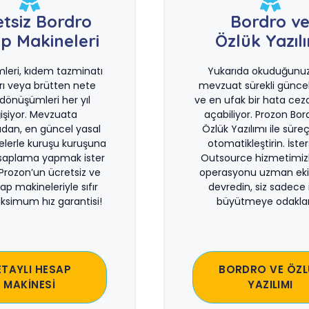
etsiz Bordro
Bordro v
p Makineleri
Özlük Yazıl
imleri, kıdem tazminatı
Yukarıda okuduğunuz 
rı veya brütten nete
mevzuat sürekli güncel
önüşümleri her yıl
ve en ufak bir hata ceza
işiyor. Mevzuata
açabiliyor. Prozon Bor
dan, en güncel yasal
Özlük Yazılımı ile süreçl
lerle kuruşu kuruşuna
otomatikleştirin. İste
saplama yapmak ister
Outsource hizmetimiz
 Prozon’un ücretsiz ve
operasyonu uzman eki
sap makineleriyle sıfır
devredin, siz sadece i
ksimum hız garantisi!
büyütmeye odaklan
ETAYLI HESAP
BORDRO VE ÖZL
MAKİNESİ
YAZILIMI