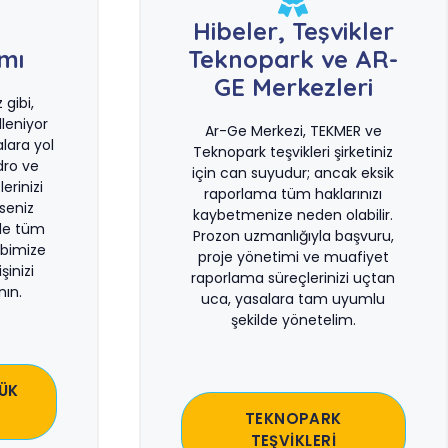
e
Hibeler, Teşvikler
ımı
Teknopark ve AR-
GE Merkezleri
gibi,
leniyor
Ar-Ge Merkezi, TEKMER ve
lara yol
Teknopark teşvikleri şirketiniz
dro ve
için can suyudur; ancak eksik
erinizi
raporlama tüm haklarınızı
rseniz
kaybetmenize neden olabilir.
le tüm
Prozon uzmanlığıyla başvuru,
bimize
proje yönetimi ve muafiyet
şinizi
raporlama süreçlerinizi uçtan
ın.
uca, yasalara tam uyumlu
şekilde yönetelim.
ÜK
TEKNOPARK
TEŞVİKLERİ