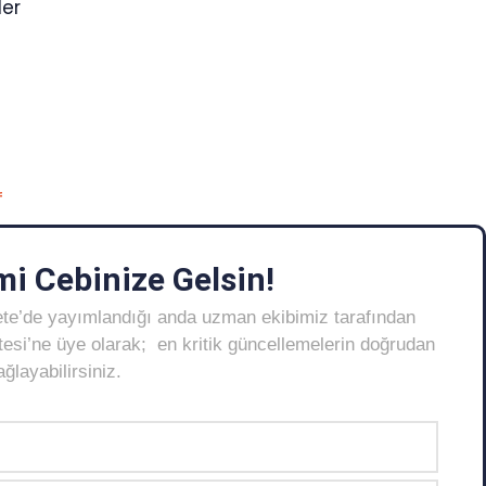
ler
f
i Cebinize Gelsin!
ete’de yayımlandığı anda uzman ekibimiz tarafından
Listesi’ne üye olarak; en kritik güncellemelerin doğrudan
layabilirsiniz.