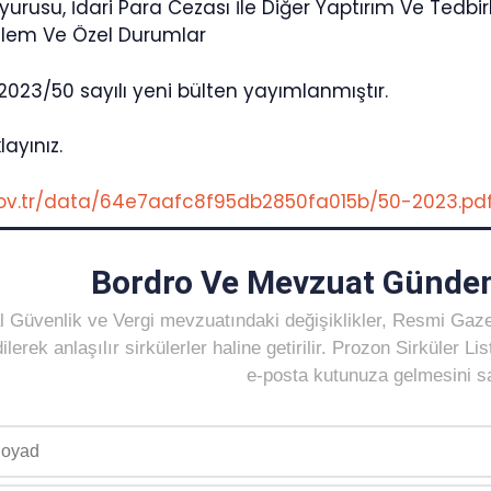
urusu, İdari Para Cezası İle Diğer Yaptırım Ve Tedbir
İşlem Ve Özel Durumlar
2023/50 sayılı yeni bülten yayımlanmıştır.
layınız.
.gov.tr/data/64e7aafc8f95db2850fa015b/50-2023.pd
Bordro Ve Mevzuat Gündem
 Güvenlik ve Vergi mevzuatındaki değişiklikler, Resmi Gaz
ilerek anlaşılır sirkülerler haline getirilir. Prozon Sirküler 
e-posta kutunuza gelmesini sağ