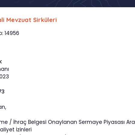
li Mevzuat Sirküleri
o: 14956
k
manı
2023
73
an,
me / İhraç Belgesi Onaylanan Sermaye Piyasası Ara
liyet İzinleri