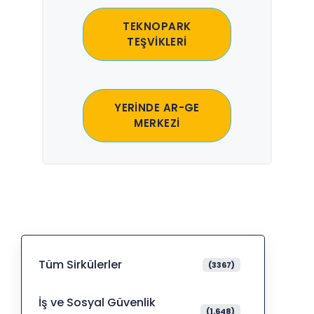
TEKNOPARK
TEŞVİKLERİ
YERİNDE AR-GE
MERKEZİ
Tüm Sirkülerler
(3367)
İş ve Sosyal Güvenlik
(1.648)