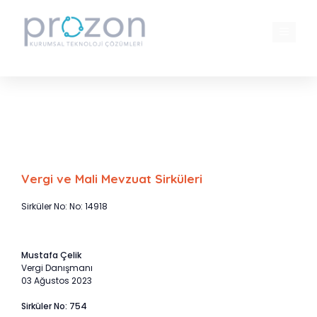
İçeriğe
atla
MENÜ
Sermaye piyasası faaliyetlerine yönelik
yeni bülten yayımlandı
Vergi ve Mali Mevzuat Sirküleri
Sirküler No: No: 14918
Mustafa Çelik
Vergi Danışmanı
03 Ağustos 2023
Sirküler No: 754