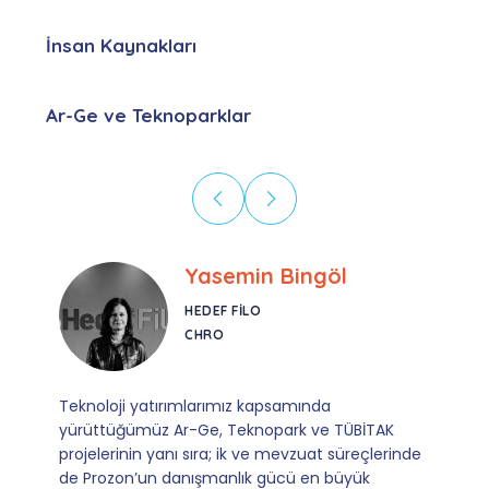
İnsan Kaynakları
Ar-Ge ve Teknoparklar
Ebru Kural
CORESYS
SATIŞ YÖNETICISI
Mevzuata uyum, başvuru ve izleme adımlarında
sağladıkları kusursuz yönlendirme sayesinde artık
operasyonlarımızı sıfır kaygı ve tam güvenle
yürütüyoruz. İş birliğimizi bizim için asıl değerli