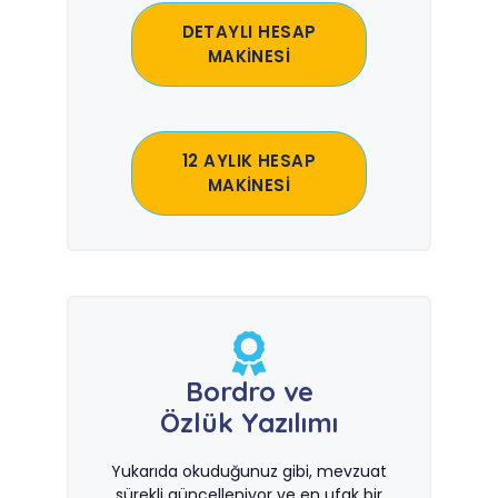
DETAYLI HESAP
MAKİNESİ
12 AYLIK HESAP
MAKİNESİ
Bordro ve
Özlük Yazılımı
Yukarıda okuduğunuz gibi, mevzuat
sürekli güncelleniyor ve en ufak bir