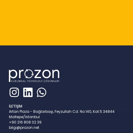
Slide 2 of 9
İLETİŞİM
Artan Plaza - Bağlarbaşı, Feyzullah Cd. No:140, Kat:5 34844
Maltepe/İstanbul
+90 216 808 02 39
bilgi@prozon.net