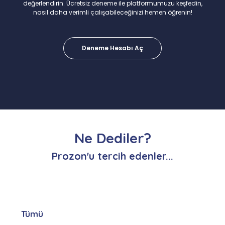
değerlendirin. Ücretsiz deneme ile platformumuzu keşfedin,
nasıl daha verimli çalışabileceğinizi hemen öğrenin!
Deneme Hesabı Aç
Ne Dediler?
Prozon'u tercih edenler...
Tümü