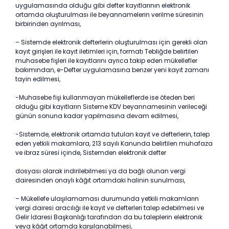
uygulamasında olduğu gibi defter kayıtlarının elektronik
ortamda oluşturulması ile beyannamelerin verilme süresinin
birbirinden ayrılması,
– Sistemde elektronik defterlerin oluşturulması için gerekli olan
kayıt girişleri ile kayıt iletimleri için, formatı Tebliğde belirtilen
muhasebe fişleri ile kayıtlarını ayrıca takip eden mükellefler
bakımından, e-Defter uygulamasına benzer yeni kayıt zamanı
tayin edilmesi,
-Muhasebe fişi kullanmayan mükelleflerde ise öteden beri
olduğu gibi kayıtların Sisteme KDV beyannamesinin verileceği
günün sonuna kadar yapılmasına devam edilmesi,
-Sistemde, elektronik ortamda tutulan kayıt ve defterlerin, talep
eden yetkili makamlara, 213 sayılı Kanunda belirtilen muhafaza
ve ibraz süresi içinde, Sistemden elektronik defter
dosyası olarak indirilebilmesi ya da bağlı olunan vergi
dairesinden onaylı kâğıt ortamdaki halinin sunulması,
– Mükellefe ulaşılamaması durumunda yetkili makamların
vergi dairesi aracılığı ile kayıt ve defterleri talep edebilmesi ve
Gelir İdaresi Başkanlığı tarafından da bu taleplerin elektronik
veya kâğıt ortamda karşılanabilmesi,