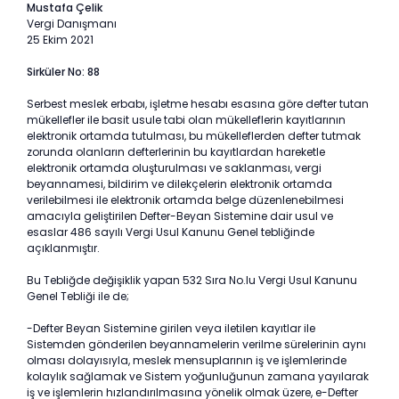
Mustafa Çelik
Vergi Danışmanı
25 Ekim 2021
Sirküler No: 88
Serbest meslek erbabı, işletme hesabı esasına göre defter tutan
mükellefler ile basit usule tabi olan mükelleflerin kayıtlarının
elektronik ortamda tutulması, bu mükelleflerden defter tutmak
zorunda olanların defterlerinin bu kayıtlardan hareketle
elektronik ortamda oluşturulması ve saklanması, vergi
beyannamesi, bildirim ve dilekçelerin elektronik ortamda
verilebilmesi ile elektronik ortamda belge düzenlenebilmesi
amacıyla geliştirilen Defter-Beyan Sistemine dair usul ve
esaslar 486 sayılı Vergi Usul Kanunu Genel tebliğinde
açıklanmıştır.
Bu Tebliğde değişiklik yapan 532 Sıra No.lu Vergi Usul Kanunu
Genel Tebliği ile de;
-Defter Beyan Sistemine girilen veya iletilen kayıtlar ile
Sistemden gönderilen beyannamelerin verilme sürelerinin aynı
olması dolayısıyla, meslek mensuplarının iş ve işlemlerinde
kolaylık sağlamak ve Sistem yoğunluğunun zamana yayılarak
iş ve işlemlerin hızlandırılmasına yönelik olmak üzere, e-Defter