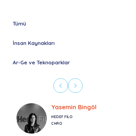
Tümü
İnsan Kaynakları
Ar-Ge ve Teknoparklar
Ebru Kural
CORESYS
SATIŞ YÖNETICISI