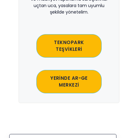
uçtan uca, yasalara tam uyumlu
şekilde yönetelim.
TEKNOPARK
TEŞVİKLERİ
YERİNDE AR-GE
MERKEZİ