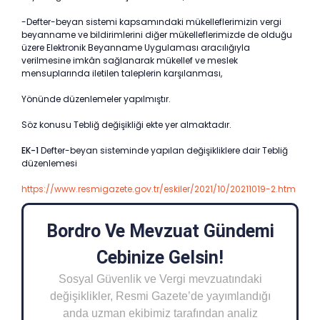
-Defter-beyan sistemi kapsamındaki mükelleflerimizin vergi
beyanname ve bildirimlerini diğer mükelleflerimizde de olduğu
üzere Elektronik Beyanname Uygulaması aracılığıyla
verilmesine imkân sağlanarak mükellef ve meslek
mensuplarında iletilen taleplerin karşılanması,
Yönünde düzenlemeler yapılmıştır.
Söz konusu Tebliğ değişikliği ekte yer almaktadır.
EK-1
Defter-beyan sisteminde yapılan değişikliklere dair Tebliğ
düzenlemesi
https://www.resmigazete.gov.tr/eskiler/2021/10/20211019-2.htm
Bordro Ve Mevzuat Gündemi
Cebinize Gelsin!
Sosyal Güvenlik ve Vergi mevzuatındaki
değişiklikler, Resmi Gazete’de yayımlandığı
anda uzman ekibimiz tarafından analiz