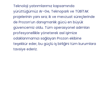
Mevzuata uyum, başvuru ve izleme adımlarında
sağladıkları kusursuz yönlendirme sayesinde artık
operasyonlarımızı sıfır kaygı ve tam güvenle
yürütüyoruz. İş birliğimizi bizim için asıl değerli
kılan ise; ihtiyaç duyduğumuz her an ulaşılabilir
olmaları ve sorularımıza aldığımız hızlı geri
dönüşler.
Slide 4 of 9