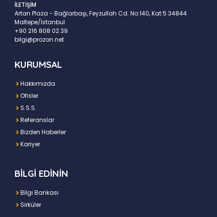
İLETİŞİM
Artan Plaza - Bağlarbaşı, Feyzullah Cd. No:140, Kat:5 34844
Maltepe/İstanbul
+90 216 808 02 39
bilgi@prozon.net
KURUMSAL
Hakkımızda
Ofisler
S.S.S.
Referanslar
Bizden Haberler
Kariyer
BİLGİ EDİNİN
Bilgi Bankası
Sirküler