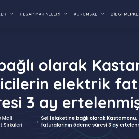
LER
HESAP MAKİNELERİ
KURUMSAL
BİLGİ MERKE
 bağlı olarak Kast
icilerin elektrik f
esi 3 ay ertelenmiş
e Mali
Sel felaketine bağlı olarak Kastamonu, S
»
 Sirküleri
faturalarının ödeme süresi 3 ay ertelenm