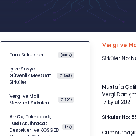
Vergi ve Ma
Tüm Sirkülerler
(3367)
Sirküler No: N
İş ve Sosyal
Güvenlik Mevzuatı
(1.648)
Sirküleri
Mustafa Çeli
Vergi Danış
Vergi ve Mali
(1.701)
17 Eylül 2021
Mevzuat Sirküleri
Ar-Ge, Teknopark,
Sirküler No: 5
TÜBİTAK, İhracat
(75)
Destekleri ve KOSGEB
Cumhurbaşkan