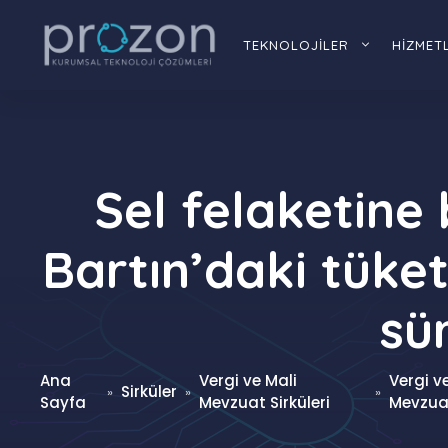
İçeriğe
atla
TEKNOLOJİLER
HİZMET
Sel felaketine
Bartın’daki tüket
sür
Ana
Vergi ve Mali
Vergi v
Sirküler
»
»
»
Sayfa
Mevzuat Sirküleri
Mevzuat