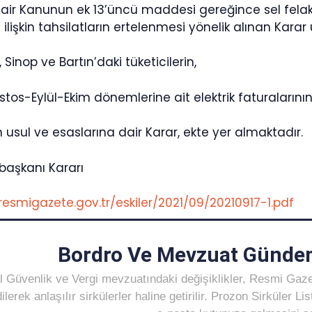
ir Kanunun ek 13’üncü maddesi gereğince sel felaketi
 ilişkin tahsilatların ertelenmesi yönelik alınan Karar
inop ve Bartın’daki tüketicilerin,
ustos-Eylül-Ekim dönemlerine ait elektrik faturalarının 
usul ve esaslarına dair Karar, ekte yer almaktadır.
aşkanı Kararı
resmigazete.gov.tr/eskiler/2021/09/20210917-1.pdf
Bordro Ve Mevzuat Gündem
 Güvenlik ve Vergi mevzuatındaki değişiklikler, Resmi Gaz
ilerek anlaşılır sirkülerler haline getirilir. Prozon Sirküler 