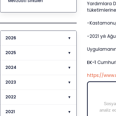
Mevzuatı Sirküleri
Yardımlara Da
tüketimlerine
-Kastamonu, S
-2021 yılı Ağ
2026
▼
Uygulamanın 
2025
▼
EK-1
Cumhurb
2024
▼
https://www.
2023
▼
2022
▼
Sosyal
analiz ed
2021
▼