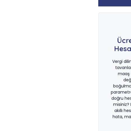
Ücr
Hesa
Vergi dil
tavanla
maaş d
değ
boğulma
parametre
doğru he
misiniz?
akıllı he
hata, ma