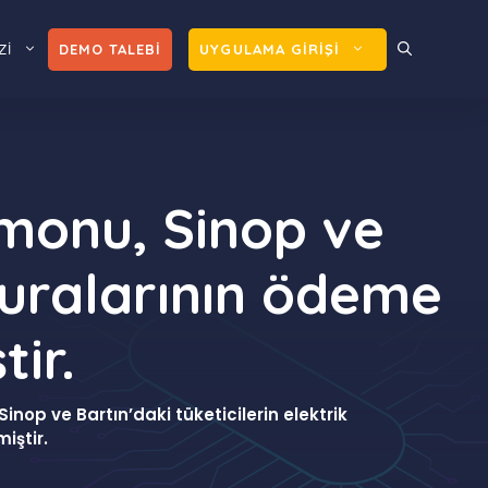
Zİ
DEMO TALEBİ
UYGULAMA GİRİŞİ
amonu, Sinop ve
aturalarının ödeme
tir.
inop ve Bartın’daki tüketicilerin elektrik
iştir.