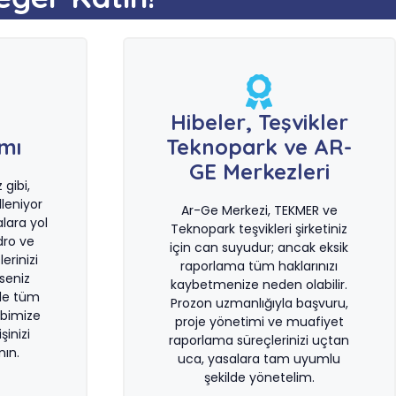
e
Hibeler, Teşvikler
ımı
Teknopark ve AR-
GE Merkezleri
gibi,
leniyor
Ar-Ge Merkezi, TEKMER ve
lara yol
Teknopark teşvikleri şirketiniz
dro ve
için can suyudur; ancak eksik
erinizi
raporlama tüm haklarınızı
rseniz
kaybetmenize neden olabilir.
le tüm
Prozon uzmanlığıyla başvuru,
bimize
proje yönetimi ve muafiyet
şinizi
raporlama süreçlerinizi uçtan
ın.
uca, yasalara tam uyumlu
şekilde yönetelim.