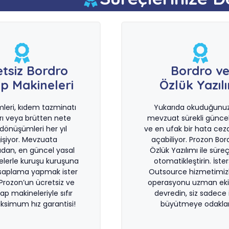
etsiz Bordro
Bordro v
p Makineleri
Özlük Yazıl
imleri, kıdem tazminatı
Yukarıda okuduğunuz 
rı veya brütten nete
mevzuat sürekli güncel
önüşümleri her yıl
ve en ufak bir hata ceza
işiyor. Mevzuata
açabiliyor. Prozon Bor
dan, en güncel yasal
Özlük Yazılımı ile süreçl
lerle kuruşu kuruşuna
otomatikleştirin. İste
saplama yapmak ister
Outsource hizmetimiz
 Prozon’un ücretsiz ve
operasyonu uzman eki
sap makineleriyle sıfır
devredin, siz sadece i
ksimum hız garantisi!
büyütmeye odaklan