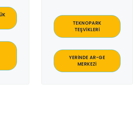
ÜK
TEKNOPARK
TEŞVİKLERİ
YERİNDE AR-GE
MERKEZİ