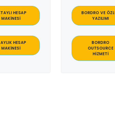
ETAYLI HESAP
BORDRO VE ÖZL
MAKİNESİ
YAZILIMI
 AYLIK HESAP
BORDRO
MAKİNESİ
OUTSOURCE
HİZMETİ