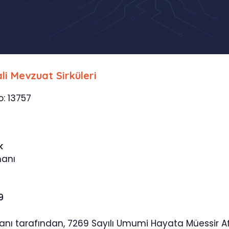
li Mevzuat Sirküleri
o: 13757
k
manı
9
ı tarafından, 7269 Sayılı Umumi Hayata Müessir Afet