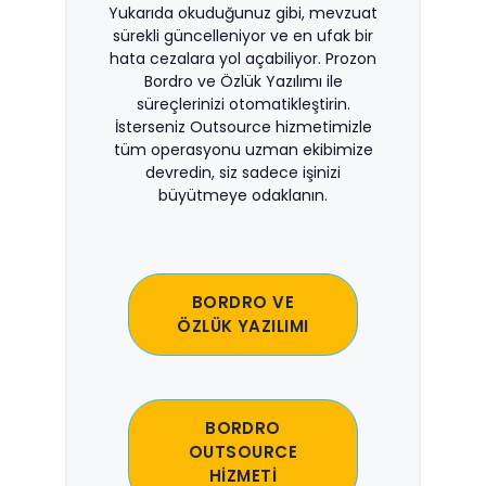
Yukarıda okuduğunuz gibi, mevzuat
sürekli güncelleniyor ve en ufak bir
hata cezalara yol açabiliyor. Prozon
Bordro ve Özlük Yazılımı ile
süreçlerinizi otomatikleştirin.
İsterseniz Outsource hizmetimizle
tüm operasyonu uzman ekibimize
devredin, siz sadece işinizi
büyütmeye odaklanın.
BORDRO VE
ÖZLÜK YAZILIMI
BORDRO
OUTSOURCE
HİZMETİ