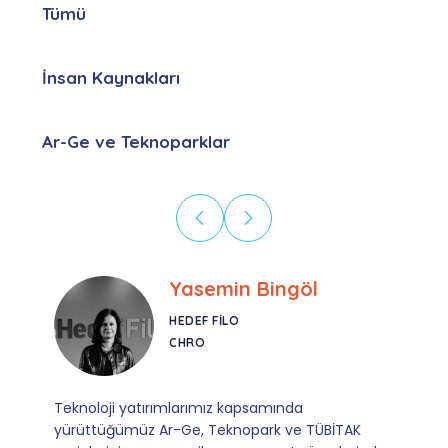
Tümü
İnsan Kaynakları
Ar-Ge ve Teknoparklar
Ebru Kural
CORESYS
SATIŞ YÖNETICISI
Mevzuata uyum, başvuru ve izleme adımlarında
sağladıkları kusursuz yönlendirme sayesinde artık