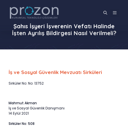
İçeriğe
atla
MENÜ
Şahıs İşyeri İşverenin Vefatı Halinde
İşten Ayrılış Bildirgesi Nasıl Verilmeli?
İş ve Sosyal Güvenlik Mevzuatı Sirküleri
Sirküler No: No: 13752
Mahmut Akman
İş ve Sosyal Güvenlik Danışmanı
14 Eylül 2021
Sirküler No: 508