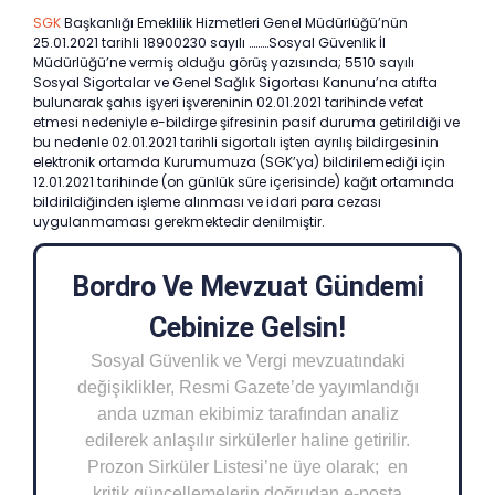
SGK
Başkanlığı Emeklilik Hizmetleri Genel Müdürlüğü’nün
25.01.2021 tarihli 18900230 sayılı ………Sosyal Güvenlik İl
Müdürlüğü’ne vermiş olduğu görüş yazısında; 5510 sayılı
Sosyal Sigortalar ve Genel Sağlık Sigortası Kanunu’na atıfta
bulunarak şahıs işyeri işvereninin 02.01.2021 tarihinde vefat
etmesi nedeniyle e-bildirge şifresinin pasif duruma getirildiği ve
bu nedenle 02.01.2021 tarihli sigortalı işten ayrılış bildirgesinin
elektronik ortamda Kurumumuza (SGK’ya) bildirilemediği için
12.01.2021 tarihinde (on günlük süre içerisinde) kağıt ortamında
bildirildiğinden işleme alınması ve idari para cezası
uygulanmaması gerekmektedir denilmiştir.
Bordro Ve Mevzuat Gündemi
Cebinize Gelsin!
Sosyal Güvenlik ve Vergi mevzuatındaki
değişiklikler, Resmi Gazete’de yayımlandığı
anda uzman ekibimiz tarafından analiz
edilerek anlaşılır sirkülerler haline getirilir.
Prozon Sirküler Listesi’ne üye olarak; en
kritik güncellemelerin doğrudan e-posta