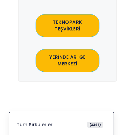
TEKNOPARK
TEŞVİKLERİ
YERİNDE AR-GE
MERKEZİ
Tüm Sirkülerler
(3367)