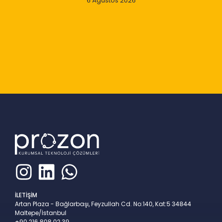
6 Ağustos 2026
Slide 2 of 9
İLETİŞİM
Artan Plaza - Bağlarbaşı, Feyzullah Cd. No:140, Kat:5 34844
Maltepe/İstanbul
+90 216 808 02 39