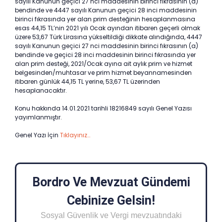
sayılı Kanunun geçici 27 nci maddesinin birinci fıkrasının (a)
bendinde ve 4447 sayılı Kanunun geçici 28 inci maddesinin
birinci fıkrasında yer alan prim desteğinin hesaplanmasına
esas 44,15 TL’nin 2021 yılı Ocak ayından itibaren geçerli olmak
üzere 53,67 Türk Lirasına yükseltildiği dikkate alındığında, 4447
sayılı Kanunun geçici 27 nci maddesinin birinci fıkrasının (a)
bendinde ve geçici 28 inci maddesinin birinci fıkrasında yer
alan prim desteği, 2021/Ocak ayına ait aylık prim ve hizmet
belgesinden/muhtasar ve prim hizmet beyannamesinden
itibaren günlük 44,15 TL yerine, 53,67 TL üzerinden
hesaplanacaktır.
Konu hakkında 14.01.2021 tarihli 18216849 sayılı Genel Yazısı
yayımlanmıştır.
Genel Yazı İçin
Tıklayınız…
Bordro Ve Mevzuat Gündemi
Cebinize Gelsin!
Sosyal Güvenlik ve Vergi mevzuatındaki