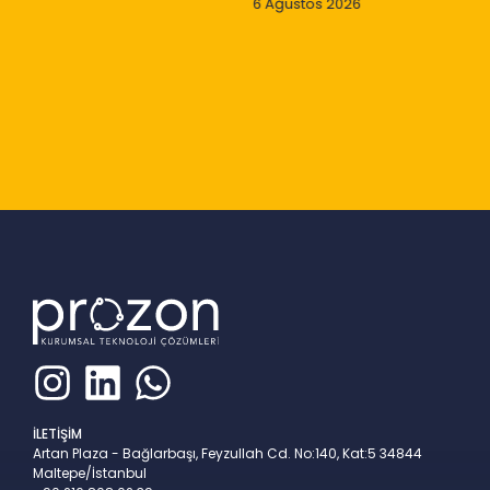
6 Ağustos 2026
Slide 3 of 9
İLETİŞİM
Artan Plaza - Bağlarbaşı, Feyzullah Cd. No:140, Kat:5 34844
Maltepe/İstanbul