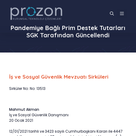
İçeriğe
atla
MENÜ
Pandemiye Bağlı Prim Destek Tutarları
SGK Tarafından Güncellendi
İş ve Sosyal Güvenlik Mevzuatı Sirküleri
Sirküler No: No: 13513
Mahmut Akman
İş ve Sosyal Güvenlik Danışmanı
20 Ocak 2021
12/01/2021 tarihli ve 3423 sayılı Cumhurbaşkanı Kararı ile 4447