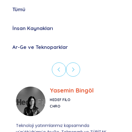
Tümü
İnsan Kaynakları
Ar-Ge ve Teknoparklar
Ebru Kural
CORESYS
SATIŞ YÖNETICISI
Mevzuata uyum, başvuru ve izleme adımlarında