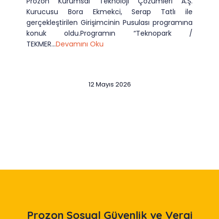
Prozon Kurumsal Teknoloji Çözümleri A.Ş.
Kurucusu Bora Ekmekci, Serap Tatlı ile
gerçekleştirilen Girişimcinin Pusulası programına
konuk oldu.Programın “Teknopark /
TEKMER...
Devamını Oku
12 Mayıs 2026
Slide 2 of 12
Prozon
Sosyal Güvenlik ve Vergi