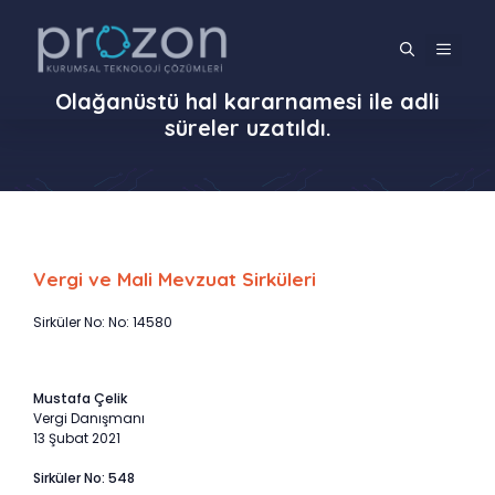
İçeriğe
atla
MENÜ
Olağanüstü hal kararnamesi ile adli
süreler uzatıldı.
Vergi ve Mali Mevzuat Sirküleri
Sirküler No: No: 14580
Mustafa Çelik
Vergi Danışmanı
13 Şubat 2021
Sirküler No: 548