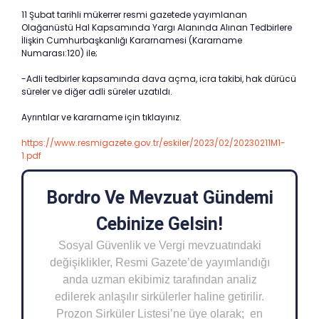
11 Şubat tarihli mükerrer resmi gazetede yayımlanan
Olağanüstü Hal Kapsamında Yargı Alanında Alınan Tedbirlere
İlişkin Cumhurbaşkanlığı Kararnamesi (Kararname
Numarası:120) ile;
-Adli tedbirler kapsamında dava açma, icra takibi, hak dürücü
süreler ve diğer adli süreler uzatıldı.
Ayrıntılar ve kararname için tıklayınız.
https://www.resmigazete.gov.tr/eskiler/2023/02/20230211M1-
1.pdf
Bordro Ve Mevzuat Gündemi
Cebinize Gelsin!
Sosyal Güvenlik ve Vergi mevzuatındaki
değişiklikler, Resmi Gazete’de yayımlandığı
anda uzman ekibimiz tarafından analiz
edilerek anlaşılır sirkülerler haline getirilir.
Prozon Sirküler Listesi’ne üye olarak; en