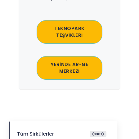
TEKNOPARK
TEŞVİKLERİ
YERİNDE AR-GE
MERKEZİ
Tüm Sirkülerler
(3367)