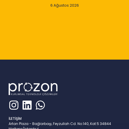
6 Ağustos 2026
Slide 2 of 9
İLETİŞİM
Artan Plaza - Bağlarbaşı, Feyzullah Cd. No:140, Kat:5 34844
Maltepe/İstanbul