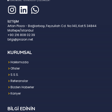
İLETİŞİM
Artan Plaza - Bağlarbaşı, Feyzullah Cd. No:140, Kat:5 34844
Maltepe/İstanbul
+90 216 808 02 39
bilgi@prozon.net
KURUMSAL
Hakkımızda
Ofisler
S.S.S.
Referanslar
Bizden Haberler
Kariyer
BİLGİ EDİNİN