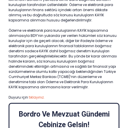
kuruluşları tarafından üstlenilebilir. Ödeme ve elektronik para
kuruluşlarının finans sektörü içindeki artan önemi dikkate
alınmış ve bu doğrultuda söz konusu kuruluşların KAYİK
kapsamına alınması hususu değerlendirilmiştir.
Ödeme ve elektronik para kuruluşlarının KAYİK kapsamına
alınmasıyla BDY’nin yukarıda yer verilen hükümleri söz konusu
kuruluşlar için de geçerli olacak; diğer bir ifadeyle ödeme ve
elektronik para kuruluşlarının finansal tablolarının bağımsız
denetimi sadece KAYİK dahil bağımsız denetim kuruluşları
tarafından gerçekleştirilebilecektir. Bu yönde bir karar alınması
halinde kararın, söz konusu kuruluşların bağımsız
denetimindeki etkinliğin artmasına ve sağlıklı bir finansal yapı
sürdürmelerine olumlu katkı yapacağı beklendiğinden Türkiye
Cumhuriyet Merkez Bankası (TCMB)’nin düzenleme ve
denetimine tabi olan Ödeme ve Elektronik Para Kuruluşlarının
KAYİK kapsamına alınmasına karar verilmiştir.
Duyuru için
tıklayınız.
Bordro Ve Mevzuat Gündemi
Cebinize Gelsin!