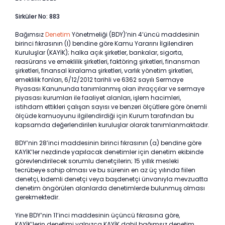
Sirküler No: 883
Bağımsız
Denetim
Yönetmeliği (BDY)’nin 4’üncü maddesinin
birinci fıkrasının (l) bendine göre Kamu Yararını İlgilendiren
Kuruluşlar (KAYİK); halka açık şirketler, bankalar, sigorta,
reasürans ve emeklilik şirketleri, faktöring şirketleri, finansman
şirketleri, finansal kiralama şirketleri, varlık yönetim şirketleri,
emeklilik fonları, 6/12/2012 tarihli ve 6362 sayılı Sermaye
Piyasası Kanununda tanımlanmış olan ihraççılar ve sermaye
piyasası kurumları ile faaliyet alanları, işlem hacimleri,
istihdam ettikleri çalışan sayısı ve benzeri ölçütlere göre önemli
ölçüde kamuoyunu ilgilendirdiği için Kurum tarafından bu
kapsamda değerlendirilen kuruluşlar olarak tanımlanmaktadır.
BDY’nin 28’inci maddesinin birinci fıkrasının (a) bendine göre
KAYİK’ler nezdinde yapılacak denetimler için denetim ekibinde
görevlendirilecek sorumlu denetçilerin; 15 yıllık mesleki
tecrübeye sahip olması ve bu sürenin en az üç yılında fiilen
denetçi, kıdemli denetçi veya başdenetçi ünvanıyla mevzuatta
denetim öngörülen alanlarda denetimlerde bulunmuş olması
gerekmektedir.
Yine BDY’nin 11’inci maddesinin üçüncü fıkrasına göre,
KAYİK’lerin denetimi yalnızca KAYİK dahil bağımsız denetim