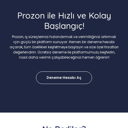
Prozon ile Hızlı ve Kolay
Başlangıç!
Prozon, iş süreçlerinizi hızlandırmak ve verimliliğinizi artırmak
için güçlü bir platform sunuyor. Hemen bir deneme hesabı
açarak, tüm özellikleri keşfetmeye başlayın ve size özel fırsatları
değerlendirin. Ücretsiz deneme ile platformumuzu keşfedin,
nasıl daha verimli çalışabileceğinizi hemen öğrenin!
Deneme Hesabı Aç