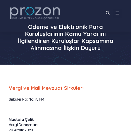
İçeriğe
atla
MENÜ
Ödeme ve Elektronik Para
Kuruluşlarının Kamu Yararını
İlgilendiren Kuruluşlar Kapsamına
Alınmasına İlişkin Duyuru
Vergi ve Mali Mevzuat Sirküleri
Sirküler No: No: 15144
Mustafa Çelik
Vergi Danışmanı
29 Aralık 2023