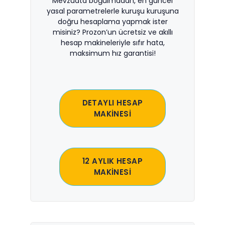
Mevzuata boğulmadan, en güncel
yasal parametrelerle kuruşu kuruşuna
doğru hesaplama yapmak ister
misiniz? Prozon’un ücretsiz ve akıllı
hesap makineleriyle sıfır hata,
maksimum hız garantisi!
DETAYLI HESAP
MAKİNESİ
12 AYLIK HESAP
MAKİNESİ