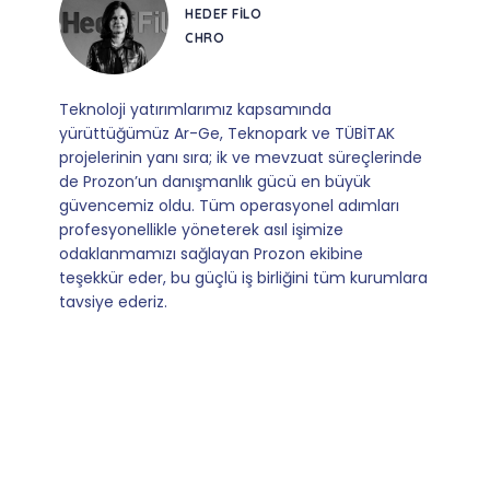
CORESYS
SATIŞ YÖNETICISI
Mevzuata uyum, başvuru ve izleme adımlarında
sağladıkları kusursuz yönlendirme sayesinde artık
operasyonlarımızı sıfır kaygı ve tam güvenle
yürütüyoruz. İş birliğimizi bizim için asıl değerli
kılan ise; ihtiyaç duyduğumuz her an ulaşılabilir
olmaları ve sorularımıza aldığımız hızlı geri
dönüşler.
Slide 4 of 9