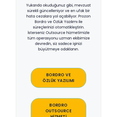
Yukarıda okuduğunuz gibi, mevzuat
sürekli güncelleniyor ve en ufak bir
hata cezalara yol açabiliyor. Prozon
Bordro ve Özlük Yazılımı ile
süreçlerinizi otomatikleştirin.
İsterseniz Outsource hizmetimizle
tüm operasyonu uzman ekibimize
devredin, siz sadece işinizi
büyütmeye odaklanın.
BORDRO VE
ÖZLÜK YAZILIMI
BORDRO
OUTSOURCE
HİZMETİ