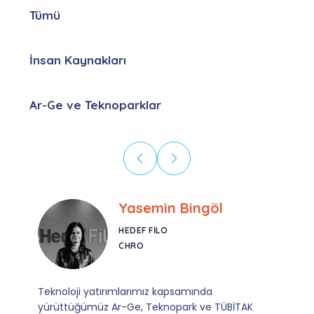
Tümü
İnsan Kaynakları
Ar-Ge ve Teknoparklar
Ebru Kural
CORESYS
SATIŞ YÖNETICISI
Mevzuata uyum, başvuru ve izleme adımlarında
sağladıkları kusursuz yönlendirme sayesinde artık