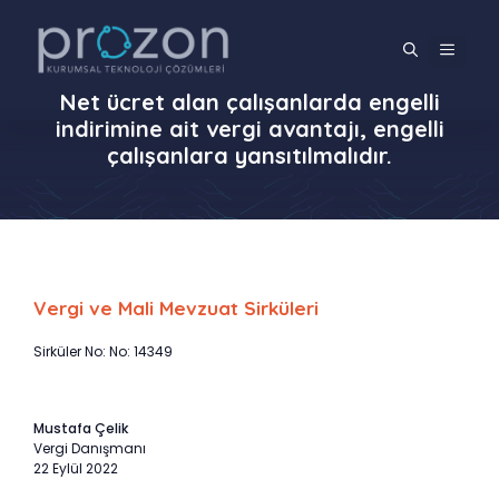
İçeriğe
atla
MENÜ
Net ücret alan çalışanlarda engelli
indirimine ait vergi avantajı, engelli
çalışanlara yansıtılmalıdır.
Vergi ve Mali Mevzuat Sirküleri
Sirküler No: No: 14349
Mustafa Çelik
Vergi Danışmanı
22 Eylül 2022