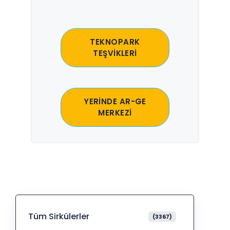
TEKNOPARK
TEŞVİKLERİ
YERİNDE AR-GE
MERKEZİ
Tüm Sirkülerler
(3367)