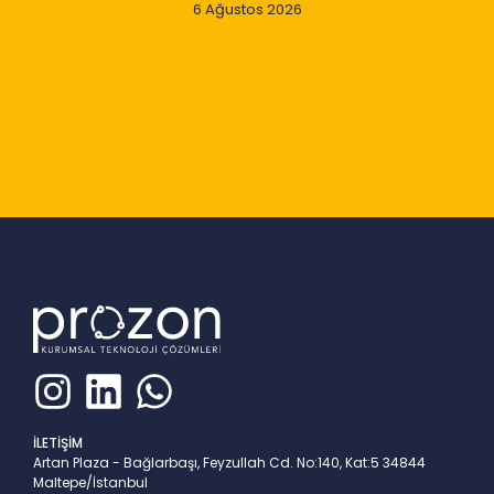
6 Ağustos 2026
Slide 2 of 9
İLETİŞİM
Artan Plaza - Bağlarbaşı, Feyzullah Cd. No:140, Kat:5 34844
Maltepe/İstanbul