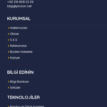
+90 216 808 02 39
bilgi@prozon.net
KURUMSAL
Hakkımızda
Ofisler
S.S.S.
Referanslar
Bizden Haberler
Kariyer
BİLGİ EDİNİN
Bilgi Bankası
Sirküler
TEKNOLOJİLER
Bordro ve Özlük Yazılımı