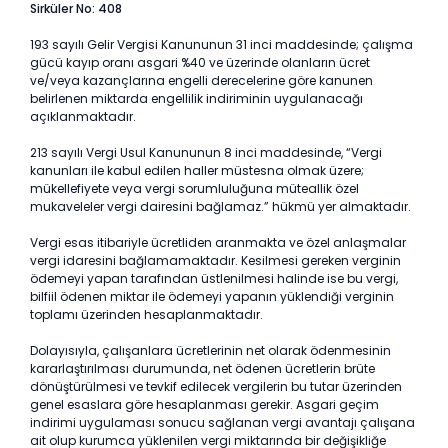
Sirküler No: 408
193 sayılı Gelir Vergisi Kanununun 31 inci maddesinde; çalışma
gücü kayıp oranı asgari %40 ve üzerinde olanların ücret
ve/veya kazançlarına engelli derecelerine göre kanunen
belirlenen miktarda engellilik indiriminin uygulanacağı
açıklanmaktadır.
213 sayılı Vergi Usul Kanununun 8 inci maddesinde, “Vergi
kanunları ile kabul edilen haller müstesna olmak üzere;
mükellefiyete veya vergi sorumluluğuna müteallik özel
mukaveleler vergi dairesini bağlamaz.” hükmü yer almaktadır.
Vergi esas itibariyle ücretliden aranmakta ve özel anlaşmalar
vergi idaresini bağlamamaktadır. Kesilmesi gereken verginin
ödemeyi yapan tarafından üstlenilmesi halinde ise bu vergi,
bilfiil ödenen miktar ile ödemeyi yapanın yüklendiği verginin
toplamı üzerinden hesaplanmaktadır.
Dolayısıyla, çalışanlara ücretlerinin net olarak ödenmesinin
kararlaştırılması durumunda, net ödenen ücretlerin brüte
dönüştürülmesi ve tevkif edilecek vergilerin bu tutar üzerinden
genel esaslara göre hesaplanması gerekir. Asgari geçim
indirimi uygulaması sonucu sağlanan vergi avantajı çalışana
ait olup kurumca yüklenilen vergi miktarında bir değişikliğe