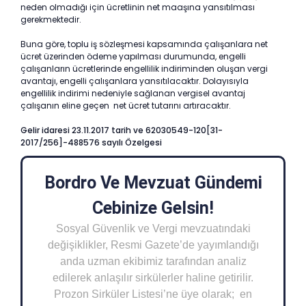
neden olmadığı için ücretlinin net maaşına yansıtılması
gerekmektedir.
Buna göre, toplu iş sözleşmesi kapsamında çalışanlara net
ücret üzerinden ödeme yapılması durumunda, engelli
çalışanların ücretlerinde engellilik indiriminden oluşan vergi
avantajı, engelli çalışanlara yansıtılacaktır. Dolayısıyla
engellilik indirimi nedeniyle sağlanan vergisel avantaj
çalışanın eline geçen net ücret tutarını artıracaktır.
Gelir idaresi 23.11.2017 tarih ve 62030549-120[31-
2017/256]-488576 sayılı Özelgesi
Bordro Ve Mevzuat Gündemi
Cebinize Gelsin!
Sosyal Güvenlik ve Vergi mevzuatındaki
değişiklikler, Resmi Gazete’de yayımlandığı
anda uzman ekibimiz tarafından analiz
edilerek anlaşılır sirkülerler haline getirilir.
Prozon Sirküler Listesi’ne üye olarak; en