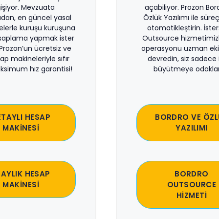
işiyor. Mevzuata
açabiliyor. Prozon Bor
dan, en güncel yasal
Özlük Yazılımı ile süreçl
lerle kuruşu kuruşuna
otomatikleştirin. İste
saplama yapmak ister
Outsource hizmetimiz
 Prozon’un ücretsiz ve
operasyonu uzman eki
sap makineleriyle sıfır
devredin, siz sadece i
ksimum hız garantisi!
büyütmeye odaklan
ETAYLI HESAP
BORDRO VE ÖZL
MAKİNESİ
YAZILIMI
 AYLIK HESAP
BORDRO
MAKİNESİ
OUTSOURCE
HİZMETİ