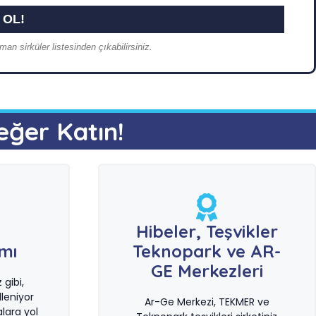
an sirküler listesinden çıkabilirsiniz.
eğer Katın!
e
Hibeler, Teşvikler
ımı
Teknopark ve AR-
GE Merkezleri
gibi,
leniyor
Ar-Ge Merkezi, TEKMER ve
lara yol