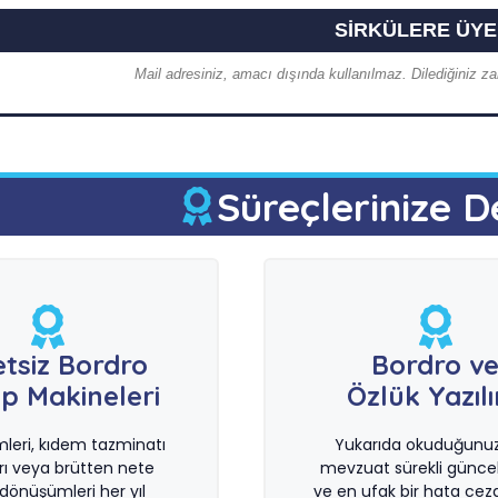
Mail adresiniz, amacı dışında kullanılmaz. Dilediğiniz zam
Süreçlerinize D
etsiz Bordro
Bordro v
p Makineleri
Özlük Yazıl
imleri, kıdem tazminatı
Yukarıda okuduğunuz 
rı veya brütten nete
mevzuat sürekli güncel
önüşümleri her yıl
ve en ufak bir hata ceza