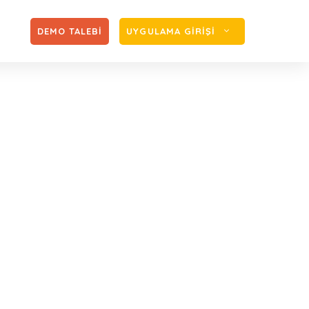
Zİ
DEMO TALEBİ
UYGULAMA GİRİŞİ
annamesinde
e Prim Hizmet Beyannamesinde Değişiklik