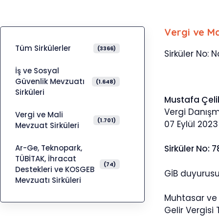
Vergi ve Ma
Tüm Sirkülerler
(3366)
Sirküler No: N
İş ve Sosyal
Güvenlik Mevzuatı
(1.648)
Sirküleri
Mustafa Çeli
Vergi Danış
Vergi ve Mali
(1.701)
07 Eylül 2023
Mevzuat Sirküleri
Ar-Ge, Teknopark,
Sirküler No: 
TÜBİTAK, İhracat
(74)
Destekleri ve KOSGEB
GİB duyurusu 
Mevzuatı Sirküleri
Muhtasar ve 
Gelir Vergisi 