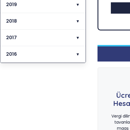
2019
▼
2018
▼
2017
▼
2016
▼
Ücr
Hesa
Vergi dil
tavanla
maaş d