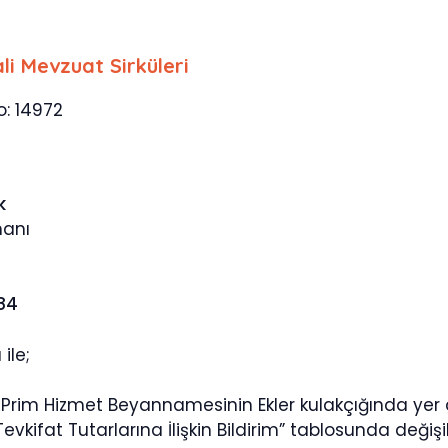
li Mevzuat Sirküleri
o: 14972
k
manı
784
ile;
Prim Hizmet Beyannamesinin Ekler kulakçığında yer
Tevkifat Tutarlarına İlişkin Bildirim” tablosunda değişik