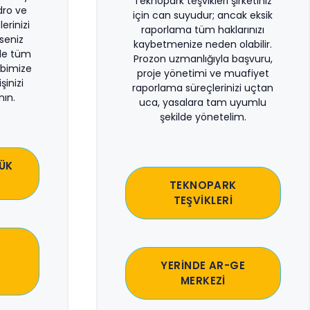
Teknopark teşvikleri şirketiniz
dro ve
için can suyudur; ancak eksik
erinizi
raporlama tüm haklarınızı
rseniz
kaybetmenize neden olabilir.
le tüm
Prozon uzmanlığıyla başvuru,
bimize
proje yönetimi ve muafiyet
şinizi
raporlama süreçlerinizi uçtan
ın.
uca, yasalara tam uyumlu
şekilde yönetelim.
ÜK
TEKNOPARK
TEŞVİKLERİ
YERİNDE AR-GE
MERKEZİ