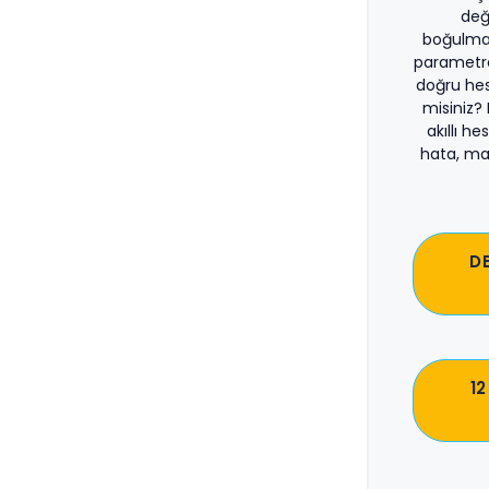
değ
boğulma
parametre
doğru he
misiniz?
akıllı he
hata, ma
D
12