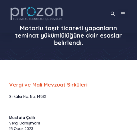
İçeriğe
atla
MENÜ
Motorlu taşıt ticareti yapanların
teminat yükümlülüğüne dair esaslar
belirlendi.
Vergi ve Mali Mevzuat Sirküleri
Sirküler No: No: 14531
Mustafa Çelik
Vergi Danışmanı
15 Ocak 2023