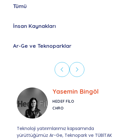
Tümü
İnsan Kaynakları
Ar-Ge ve Teknoparklar
Ebru Kural
CORESYS
SATIŞ YÖNETICISI
Mevzuata uyum, başvuru ve izleme adımlarında
sağladıkları kusursuz yönlendirme sayesinde artık