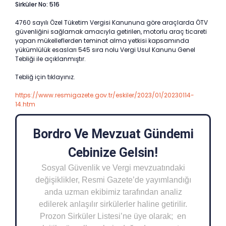
Sirküler No: 516
4760 sayılı Özel Tüketim Vergisi Kanununa göre araçlarda ÖTV
güvenliğini sağlamak amacıyla getirilen, motorlu araç ticareti
yapan mükelleflerden teminat alma yetkisi kapsamında
yükümlülük esasları 545 sıra nolu Vergi Usul Kanunu Genel
Tebliği ile açıklanmıştır.
Tebliğ için tıklayınız.
https://www.resmigazete.gov.tr/eskiler/2023/01/20230114-
14.htm
Bordro Ve Mevzuat Gündemi
Cebinize Gelsin!
Sosyal Güvenlik ve Vergi mevzuatındaki
değişiklikler, Resmi Gazete’de yayımlandığı
anda uzman ekibimiz tarafından analiz
edilerek anlaşılır sirkülerler haline getirilir.
Prozon Sirküler Listesi’ne üye olarak; en