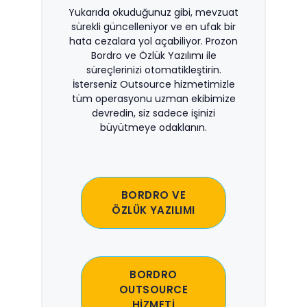
Yukarıda okuduğunuz gibi, mevzuat
sürekli güncelleniyor ve en ufak bir
hata cezalara yol açabiliyor. Prozon
Bordro ve Özlük Yazılımı ile
süreçlerinizi otomatikleştirin.
İsterseniz Outsource hizmetimizle
tüm operasyonu uzman ekibimize
devredin, siz sadece işinizi
büyütmeye odaklanın.
BORDRO VE
ÖZLÜK YAZILIMI
BORDRO
OUTSOURCE
HİZMETİ