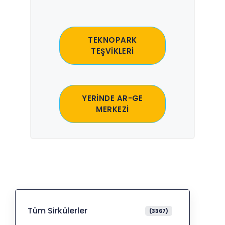
TEKNOPARK
TEŞVİKLERİ
YERİNDE AR-GE
MERKEZİ
Tüm Sirkülerler
(3367)